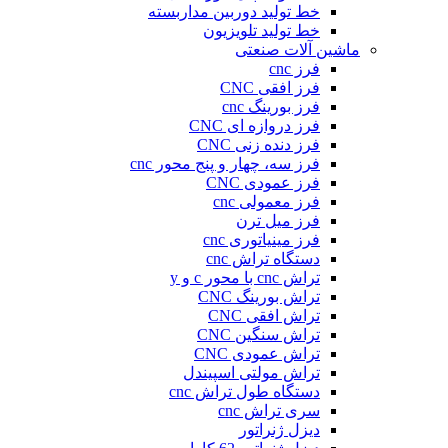
خط تولید دوربین مداربسته
خط تولید تلویزیون
ماشین آلات صنعتی
فرز cnc
فرز افقی CNC
فرز بورینگ cnc
فرز دروازه ای CNC
فرز دنده زنی CNC
فرز سه، چهار و پنج محور cnc
فرز عمودی CNC
فرز معمولی cnc
فرز میل ترن
فرز مینیاتوری cnc
دستگاه تراش cnc
تراش cnc با محور c و y
تراش بورینگ CNC
تراش افقی CNC
تراش سنگین CNC
تراش عمودی CNC
تراش مولتی اسپیندل
دستگاه طول تراش cnc
سری تراش cnc
دیزل ژنراتور