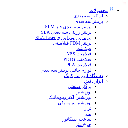
محصولات
اسکنر سه بعدی
پرینتر سه بعدی
پرینتر سه بعدی فلز SLM
پرینتر رزینی سه بعدی SLA
پرینتر رزینی لیزری SLA/Laser
پرینتر FDM فیلامنتی
فیلامنت
فیلامنت ABS
فیلامنت PETG
فیلامنت PLA
لوازم جانبی پرینتر سه بعدی
دستگاه لیزر مارکینگ
ابزار دقیق
پرگار صنعتی
پوزیشنر
پوزیشنر الکتروپنوماتیکی
پوزیشنر پنوماتیکی
تراز
متر
ساعت اندیکاتور
چرخ متر