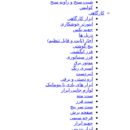
شیب سنج و زاویه سنج
کولیس
کارگاهی
ابزار کارگاهی
اینورتر جوشکاری
جعبه بکس
دریل ها
آچار (ثابت و قابل تنظیم)
پیچ گوشتی
فرز انگشتی
فرز مینیاتوری
موتور برق
اسپری رنگ
انبردست
اره دستی و برقی
ابزار های بادی یا پنوماتیک
لوازم جانبی ابزار
ست مته
ست فرز
ست سر پیچ
صفحه برش
فرچه سیمی
جعبه ابزار
ابزار بنزینی