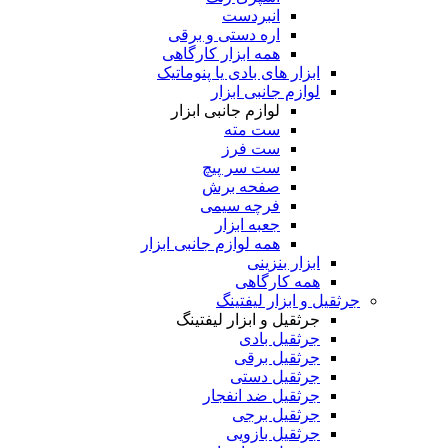
انبردست
اره دستی و برقی
همه ابزار کارگاهی
ابزار های بادی یا پنوماتیک
لوازم جانبی ابزار
لوازم جانبی ابزار
ست مته
ست فرز
ست سر پیچ
صفحه برش
فرچه سیمی
جعبه ابزار
همه لوازم جانبی ابزار
ابزار بنزینی
همه کارگاهی
جرثقیل و ابزار لیفتینگ
جرثقیل و ابزار لیفتینگ
جرثقیل بادی
جرثقیل برقی
جرثقیل دستی
جرثقیل ضد انفجار
جرثقیل برجی
جرثقیل بازویی