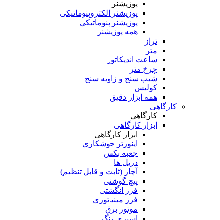
پوزیشنر
پوزیشنر الکتروپنوماتیکی
پوزیشنر پنوماتیکی
همه پوزیشنر
تراز
متر
ساعت اندیکاتور
چرخ متر
شیب سنج و زاویه سنج
کولیس
همه ابزار دقیق
کارگاهی
کارگاهی
ابزار کارگاهی
ابزار کارگاهی
اینورتر جوشکاری
جعبه بکس
دریل ها
آچار (ثابت و قابل تنظیم)
پیچ گوشتی
فرز انگشتی
فرز مینیاتوری
موتور برق
اسپری رنگ