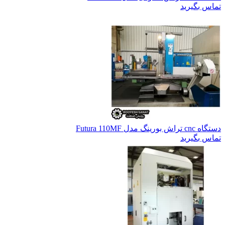
تماس بگیرید
دستگاه cnc تراش بورینگ مدل Futura 110MF
تماس بگیرید