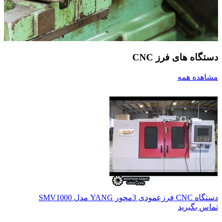
دستگاه های فرز CNC
مشاهده همه
دستگاه CNC فرزعمودی 3محور YANG مدل SMV1000
تماس بگیرید