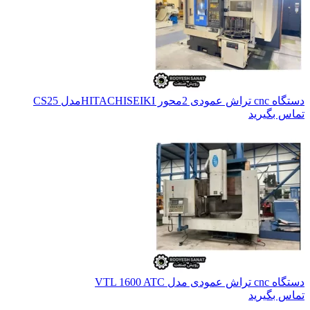
دستگاه cnc تراش عمودی 2محور HITACHISEIKIمدل CS25
تماس بگیرید
دستگاه cnc تراش عمودی مدل VTL 1600 ATC
تماس بگیرید