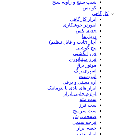
شیب سنج و زاویه سنج
کولیس
کارگاهی
ابزار کارگاهی
اینورتر جوشکاری
جعبه بکس
دریل ها
آچار (ثابت و قابل تنظیم)
پیچ گوشتی
فرز انگشتی
فرز مینیاتوری
موتور برق
اسپری رنگ
انبردست
اره دستی و برقی
ابزار های بادی یا پنوماتیک
لوازم جانبی ابزار
ست مته
ست فرز
ست سر پیچ
صفحه برش
فرچه سیمی
جعبه ابزار
ابزار بنزینی