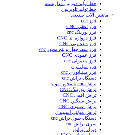
خط تولید دوربین مداربسته
خط تولید تلویزیون
ماشین آلات صنعتی
فرز cnc
فرز افقی CNC
فرز بورینگ cnc
فرز دروازه ای CNC
فرز دنده زنی CNC
فرز سه، چهار و پنج محور cnc
فرز عمودی CNC
فرز معمولی cnc
فرز میل ترن
فرز مینیاتوری cnc
دستگاه تراش cnc
تراش cnc با محور c و y
تراش بورینگ CNC
تراش افقی CNC
تراش سنگین CNC
تراش عمودی CNC
تراش مولتی اسپیندل
دستگاه طول تراش cnc
سری تراش cnc
دیزل ژنراتور