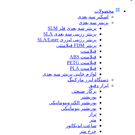
محصولات
اسکنر سه بعدی
پرینتر سه بعدی
پرینتر سه بعدی فلز SLM
پرینتر رزینی سه بعدی SLA
پرینتر رزینی لیزری SLA/Laser
پرینتر FDM فیلامنتی
فیلامنت
فیلامنت ABS
فیلامنت PETG
فیلامنت PLA
لوازم جانبی پرینتر سه بعدی
دستگاه لیزر مارکینگ
ابزار دقیق
پرگار صنعتی
پوزیشنر
پوزیشنر الکتروپنوماتیکی
پوزیشنر پنوماتیکی
تراز
متر
ساعت اندیکاتور
چرخ متر