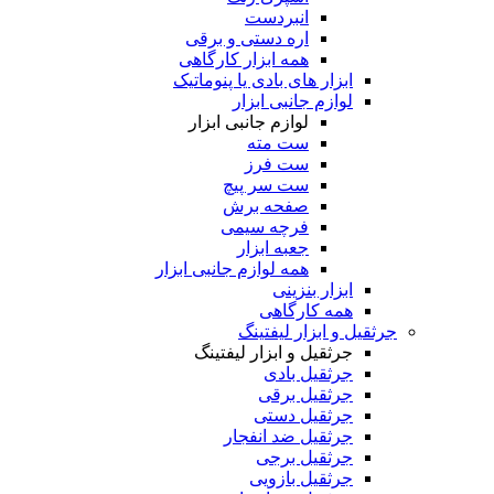
انبردست
اره دستی و برقی
همه ابزار کارگاهی
ابزار های بادی یا پنوماتیک
لوازم جانبی ابزار
لوازم جانبی ابزار
ست مته
ست فرز
ست سر پیچ
صفحه برش
فرچه سیمی
جعبه ابزار
همه لوازم جانبی ابزار
ابزار بنزینی
همه کارگاهی
جرثقیل و ابزار لیفتینگ
جرثقیل و ابزار لیفتینگ
جرثقیل بادی
جرثقیل برقی
جرثقیل دستی
جرثقیل ضد انفجار
جرثقیل برجی
جرثقیل بازویی