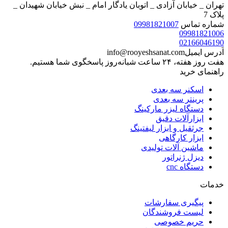
تهران _ خیابان آزادی _ اتوبان یادگار امام _ نبش خیابان شهیدان _
پلاک 7
شماره تماس
09981821007
09981821006
02166046190
آدرس ایمیل
info@rooyeshsanat.com
هفت روز هفته، ۲۴ ساعت شبانه‌روز پاسخگوی شما هستیم.
راهنمای خرید
اسکنر سه بعدی
پرینتر سه بعدی
دستگاه لیزر مارکینگ
ابزارآلات دقیق
جرثقیل و ابزار لیفتینگ
ابزار کارگاهی
ماشین آلات تولیدی
دیزل ژنراتور
دستگاه cnc
خدمات
پیگیری سفارشات
لیست فروشندگان
حریم خصوصی