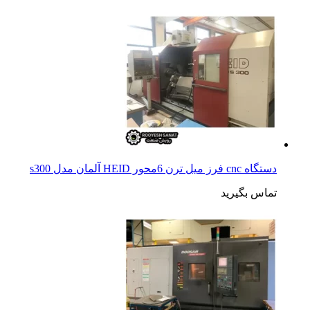
دستگاه cnc فرز میل ترن 6محور HEID آلمان مدل s300
تماس بگیرید