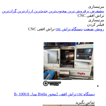
مرتبسازی
پیشفرض
پرفروش ترین
محبوب‌ترین
جدیدترین
ارزان‌ترین
گران‌ترین
تراش افقی CNC
مرتبسازی
فیلتر کردن
رویش صنعت
دستگاه تراش cnc
تراش افقی CNC
دستگاه cnc تراش افقی 2محور Biglia مدل B- 1000.8
تماس بگیرید