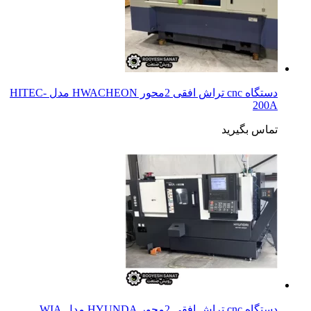
دستگاه cnc تراش افقی 2محور HWACHEON مدل HITEC-
200A
تماس بگیرید
دستگاه cnc تراش افقی 2محور HYUNDA مدل WIA