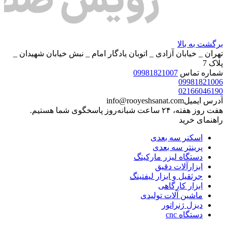
برگشت به بالا
تهران _ خیابان آزادی _ اتوبان یادگار امام _ نبش خیابان شهیدان _
پلاک 7
شماره تماس
09981821007
09981821006
02166046190
آدرس ایمیل
info@rooyeshsanat.com
هفت روز هفته، ۲۴ ساعت شبانه‌روز پاسخگوی شما هستیم.
راهنمای خرید
اسکنر سه بعدی
پرینتر سه بعدی
دستگاه لیزر مارکینگ
ابزارآلات دقیق
جرثقیل و ابزار لیفتینگ
ابزار کارگاهی
ماشین آلات تولیدی
دیزل ژنراتور
دستگاه cnc