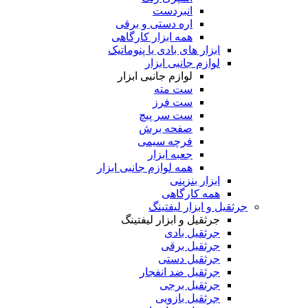
انبردست
اره دستی و برقی
همه ابزار کارگاهی
ابزار های بادی یا پنوماتیک
لوازم جانبی ابزار
لوازم جانبی ابزار
ست مته
ست فرز
ست سر پیچ
صفحه برش
فرچه سیمی
جعبه ابزار
همه لوازم جانبی ابزار
ابزار بنزینی
همه کارگاهی
جرثقیل و ابزار لیفتینگ
جرثقیل و ابزار لیفتینگ
جرثقیل بادی
جرثقیل برقی
جرثقیل دستی
جرثقیل ضد انفجار
جرثقیل برجی
جرثقیل بازویی