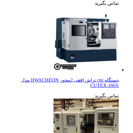
تماس بگیرید
دستگاه cnc تراش افقی 2محور HWACHEON مدل
CUTEX-160A
تماس بگیرید