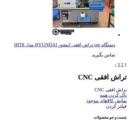
دستگاه cnc تراش افقی 2محور HYUNDAI مدل HIT8
تماس بگیرید
›
3
2
1
تراش افقی CNC
تراش افقی CNC
پاک کردن همه
نمایش کالاهای موجود
فیلتر کردن
جست و جو محصولات