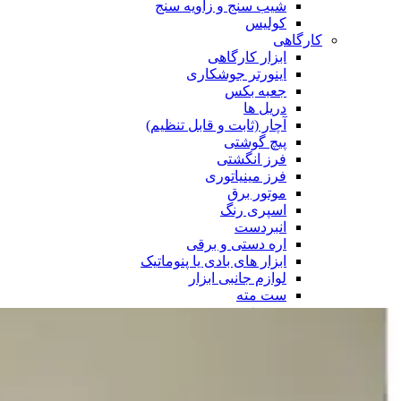
شیب سنج و زاویه سنج
کولیس
کارگاهی
ابزار کارگاهی
اینورتر جوشکاری
جعبه بکس
دریل ها
آچار (ثابت و قابل تنظیم)
پیچ گوشتی
فرز انگشتی
فرز مینیاتوری
موتور برق
اسپری رنگ
انبردست
اره دستی و برقی
ابزار های بادی یا پنوماتیک
لوازم جانبی ابزار
ست مته
ست فرز
ست سر پیچ
صفحه برش
فرچه سیمی
جعبه ابزار
ابزار بنزینی