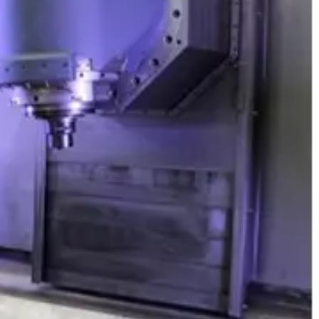
خط تولید دوربین مداربسته
خط تولید تلویزیون
ماشین آلات صنعتی
فرز cnc
فرز افقی CNC
فرز بورینگ cnc
فرز دروازه ای CNC
فرز دنده زنی CNC
فرز سه، چهار و پنج محور cnc
فرز عمودی CNC
فرز معمولی cnc
فرز میل ترن
فرز مینیاتوری cnc
دستگاه تراش cnc
تراش cnc با محور c و y
تراش بورینگ CNC
تراش افقی CNC
تراش سنگین CNC
تراش عمودی CNC
تراش مولتی اسپیندل
دستگاه طول تراش cnc
سری تراش cnc
دیزل ژنراتور