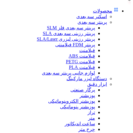
محصولات
اسکنر سه بعدی
پرینتر سه بعدی
پرینتر سه بعدی فلز SLM
پرینتر رزینی سه بعدی SLA
پرینتر رزینی لیزری SLA/Laser
پرینتر FDM فیلامنتی
فیلامنت
فیلامنت ABS
فیلامنت PETG
فیلامنت PLA
لوازم جانبی پرینتر سه بعدی
دستگاه لیزر مارکینگ
ابزار دقیق
پرگار صنعتی
پوزیشنر
پوزیشنر الکتروپنوماتیکی
پوزیشنر پنوماتیکی
تراز
متر
ساعت اندیکاتور
چرخ متر