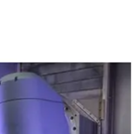
خط تولید بسته‌بندی مواد غذایی
دستگاه تولید پاپ کورن
خط تولید نسکافه
خط تولید کافی میکس
خط تولید کاپوچینو
خط تولید قهوه
خط تولید مواد شوینده
خط تولید مایع ظرفشویی
خط تولید مایع دستشویی
خط تولید پودر شوینده
خط تولید شیشه شور
خط تولید وایتکس
خط تولید مایع سفید کننده و جرمگیر
خط تولید مواد شوینده خانگی
خط تولید محصولات شوینده صنعتی
خط تولید سیم ظرفشویی
خط تولید محصولات خودرویی
خط تولید واکس داشبورد نانو
خط تولید موتور شور
خط تولید شامپو کارواش نانو
خط تولید واکس لاستیک نانو
خط تولید یوداکس بدنه خودرو
خط تولید لوازم الکترونیک
خط تولید پنل خورشیدی