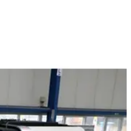
تعمیرات
تعمیرات دستگاه CNC
تعمیرات دستگاه اسکن سه بعدی
تعمیرات دستگاه پرینتر 3D
تعمیرات دستگاه برش لیزر
تعمیرات دستگاه تراشکاری
تعمیرات دستگاه فرزکاری
مقالات
مقایسه دستگاه های صنعتی
آموزش و اطلاعات تکمیلی
آموزش فرزکاری
آموزش تراشکاری
آموزش پرینتر سه بعدی
آموزش اسکنر سه بعدی
آموزش CNC
اخبار
نمایندگی پرینتر ۳ بعدی Bambu Lab
Bambu Lab 3D Printer Official Distributor
آموزش
آموزش نرم‌افزار G-code برای CNC
آموزش نرم‌افزار سالیدورک