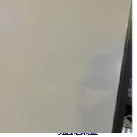
جرثقیل و ابزار لیفتینگ
جرثقیل بادی
جرثقیل برقی
جرثقیل دستی
جرثقیل ضد انفجار
جرثقیل برجی
جرثقیل بازویی
جرثقیل دروازه ای
جرثقیل ماشینی
جرثقیل سقفی
دستگاه های تولید
دستگاه های تولید سلولزی
خط تولید دستمال کاغذی
خط تولید دستمال دلسی
خط تولید نوار بهداشتی
خط تولید لیوان یکبار مصرف
خط تولید لیوان دوجداره
دستگاه های تولید پلیمری
خط تولید کیسه فریزر
خط تولید کیسه زباله
خط تولید نایلون دسته دار
خط تولید طاقه نایلون مادر
خط تولید مواد غذایی