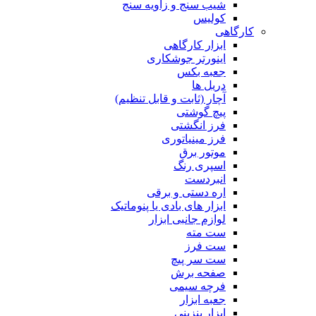
شیب سنج و زاویه سنج
کولیس
کارگاهی
ابزار کارگاهی
اینورتر جوشکاری
جعبه بکس
دریل ها
آچار (ثابت و قابل تنظیم)
پیچ گوشتی
فرز انگشتی
فرز مینیاتوری
موتور برق
اسپری رنگ
انبردست
اره دستی و برقی
ابزار های بادی یا پنوماتیک
لوازم جانبی ابزار
ست مته
ست فرز
ست سر پیچ
صفحه برش
فرچه سیمی
جعبه ابزار
ابزار بنزینی