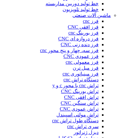
خط تولید دوربین مداربسته
خط تولید تلویزیون
ماشین آلات صنعتی
فرز cnc
فرز افقی CNC
فرز بورینگ cnc
فرز دروازه ای CNC
فرز دنده زنی CNC
فرز سه، چهار و پنج محور cnc
فرز عمودی CNC
فرز معمولی cnc
فرز میل ترن
فرز مینیاتوری cnc
دستگاه تراش cnc
تراش cnc با محور c و y
تراش بورینگ CNC
تراش افقی CNC
تراش سنگین CNC
تراش عمودی CNC
تراش مولتی اسپیندل
دستگاه طول تراش cnc
سری تراش cnc
دیزل ژنراتور