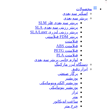
محصولات
اسکنر سه بعدی
پرینتر سه بعدی
پرینتر سه بعدی فلز SLM
پرینتر رزینی سه بعدی SLA
پرینتر رزینی لیزری SLA/Laser
پرینتر FDM فیلامنتی
فیلامنت
فیلامنت ABS
فیلامنت PETG
فیلامنت PLA
لوازم جانبی پرینتر سه بعدی
دستگاه لیزر مارکینگ
ابزار دقیق
پرگار صنعتی
پوزیشنر
پوزیشنر الکتروپنوماتیکی
پوزیشنر پنوماتیکی
تراز
متر
ساعت اندیکاتور
چرخ متر