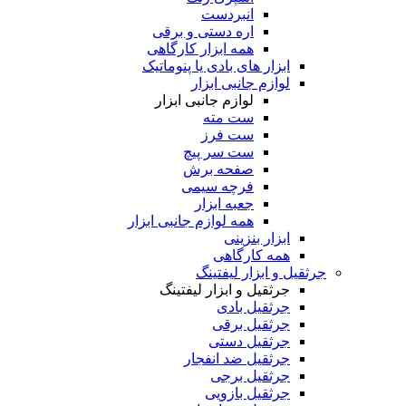
انبردست
اره دستی و برقی
همه ابزار کارگاهی
ابزار های بادی یا پنوماتیک
لوازم جانبی ابزار
لوازم جانبی ابزار
ست مته
ست فرز
ست سر پیچ
صفحه برش
فرچه سیمی
جعبه ابزار
همه لوازم جانبی ابزار
ابزار بنزینی
همه کارگاهی
جرثقیل و ابزار لیفتینگ
جرثقیل و ابزار لیفتینگ
جرثقیل بادی
جرثقیل برقی
جرثقیل دستی
جرثقیل ضد انفجار
جرثقیل برجی
جرثقیل بازویی