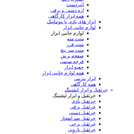
انبردست
اره دستی و برقی
همه ابزار کارگاهی
ابزار های بادی یا پنوماتیک
لوازم جانبی ابزار
لوازم جانبی ابزار
ست مته
ست فرز
ست سر پیچ
صفحه برش
فرچه سیمی
جعبه ابزار
همه لوازم جانبی ابزار
ابزار بنزینی
همه کارگاهی
جرثقیل و ابزار لیفتینگ
جرثقیل و ابزار لیفتینگ
جرثقیل بادی
جرثقیل برقی
جرثقیل دستی
جرثقیل ضد انفجار
جرثقیل برجی
جرثقیل بازویی