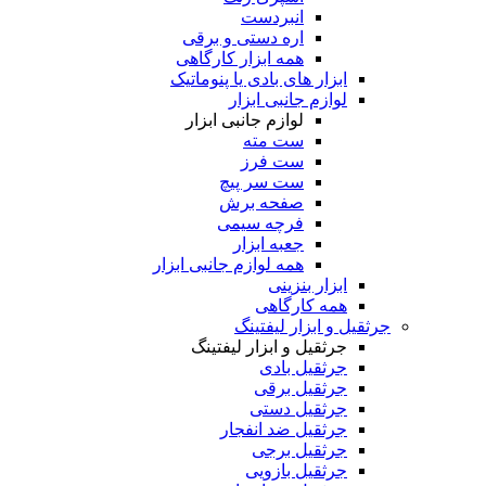
انبردست
اره دستی و برقی
همه ابزار کارگاهی
ابزار های بادی یا پنوماتیک
لوازم جانبی ابزار
لوازم جانبی ابزار
ست مته
ست فرز
ست سر پیچ
صفحه برش
فرچه سیمی
جعبه ابزار
همه لوازم جانبی ابزار
ابزار بنزینی
همه کارگاهی
جرثقیل و ابزار لیفتینگ
جرثقیل و ابزار لیفتینگ
جرثقیل بادی
جرثقیل برقی
جرثقیل دستی
جرثقیل ضد انفجار
جرثقیل برجی
جرثقیل بازویی