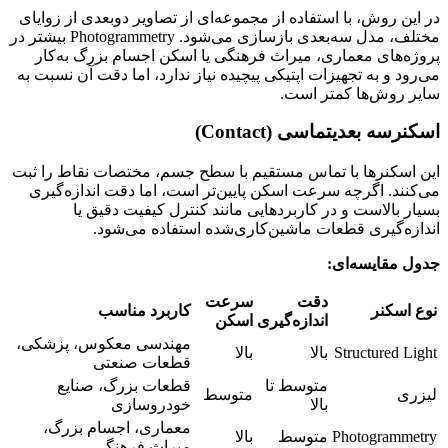
در این روش، با استفاده از مجموعه‌ای از تصاویر دوبعدی از زوایای
مختلف، مدل سه‌بعدی بازسازی می‌شود. Photogrammetry بیشتر در
پروژه‌های معماری، میراث فرهنگی یا اسکن اجسام بزرگ به‌کار
می‌رود و به تجهیزات اپتیکی پیچیده نیاز ندارد، اما دقت آن نسبت به
سایر روش‌ها کمتر است.
اسکنرسه بعدیتماسی (Contact)
این اسکنرها با تماس مستقیم با سطح جسم، مختصات نقاط را ثبت
می‌کنند. اگرچه سرعت اسکن پایین‌تر است، اما دقت اندازه‌گیری
بسیار بالاست و در کاربردهایی مانند کنترل کیفیت دقیق یا
اندازه‌گیری قطعات ماشین‌کاری‌شده استفاده می‌شود.
جدول مقایسه‌ای:
دقت
سرعت
نوع اسکنر
کاربرد مناسب
اندازه‌گیری
اسکن
مهندسی معکوس، پزشکی،
Structured Light
بالا
بالا
قطعات صنعتی
متوسط تا
قطعات بزرگ، صنایع
لیزری
متوسط
بالا
خودروسازی
معماری، اجسام بزرگ،
Photogrammetry
متوسط
بالا
میراث فرهنگی