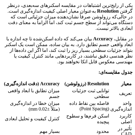
یکی از رایج‌ترین اشتباهات در مقایسه اسکنرهای سه‌بعدی، درنظر
گرفتن
Resolution
به‌عنوان معیار اصلی کیفیت اندازه‌گیری است.
در حالی‌که رزولوشن صرفاً نشان‌دهنده میزان جزئیاتی است که
دستگاه می‌تواند از سطح جسم ثبت کند، اما الزاماً به معنای دقت
ابعادی بالاتر نیست.
در مقابل،
Accuracy
بیان می‌کند که داده اسکن‌شده تا چه اندازه با
ابعاد واقعی جسم تطابق دارد. به بیان ساده، ممکن است یک اسکنر
بتواند جزئیات سطحی بسیار ریز را ثبت کند، اما اگر این داده‌ها از
نظر هندسی دقیق نباشند، در کاربردهایی مانند کنترل کیفیت یا
مهندسی معکوس قابل اتکا نخواهند بود.
جدول مقایسه‌ای:
معیار
Resolution (
رزولوشن
)
Accuracy (
دقت اندازه‌گیری
)
توانایی ثبت جزئیات
میزان تطابق با ابعاد واقعی
تعریف
سطحی
جسم
واحد
فاصله بین نقاط داده
میزان خطا در اندازه‌گیری
(Point Spacing)
اندازه‌گیری
(مثلاً ±0.02 mm)
کاربرد
اسکن فرم‌ها و سطوح
کنترل کیفیت و تحلیل ابعادی
اصلی
پیچیده
تأثیر در
محدود
بسیار مهم
CAD