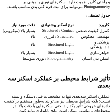
و راحتی کاربر اهمیت دارد. اسکنرهای نوری یا مبتنی بر
Photogrammetry می‌توانند برای ثبت فرم کلی بدن مناسب باشند.
جدول تطبیقی:
کاربرد
نوع اسکنر پیشنهادی
دقت مورد نیاز
Structured / Contact
کنترل کیفیت صنعتی
بسیار بالا (میکرونی)
مهندسی معکوس
Structured / لیزری
بالا
پزشکی و
Structured Light
بالا
دندانپزشکی
Structured Light
جواهرسازی
بسیار بالا
اسکن بدن انسان
Photogrammetry / نوری
متوسط
تأثیر شرایط محیطی بر عملکرد اسکنر سه
بعدی
عملکرد اسکنر سه‌بعدی تنها به مشخصات فنی دستگاه وابسته
نیست؛ بلکه شرایط محیطی نیز می‌توانند به‌طور مستقیم بر کیفیت
داده‌های خروجی تأثیر بگذارند. حتی اسکنرهایی با دقت بالا، در
محیط‌های نامناسب ممکن است نتایج ناپایداری تولید کنند.