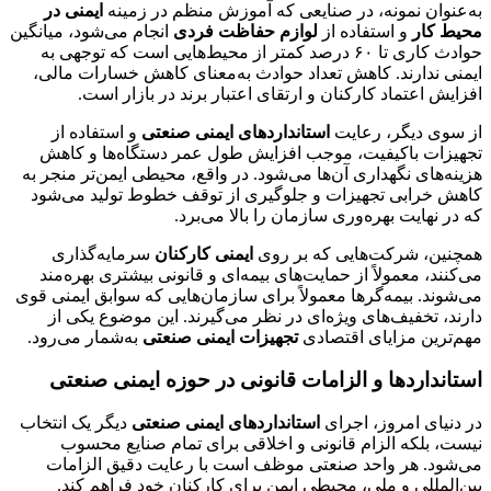
به‌عنوان نمونه، در صنایعی که آموزش منظم در زمینه
ایمنی در
محیط کار
و استفاده از
لوازم حفاظت فردی
انجام می‌شود، میانگین
حوادث کاری تا ۶۰ درصد کمتر از محیط‌هایی است که توجهی به
ایمنی ندارند. کاهش تعداد حوادث به‌معنای کاهش خسارات مالی،
افزایش اعتماد کارکنان و ارتقای اعتبار برند در بازار است.
از سوی دیگر، رعایت
استانداردهای ایمنی صنعتی
و استفاده از
تجهیزات باکیفیت، موجب افزایش طول عمر دستگاه‌ها و کاهش
هزینه‌های نگهداری آن‌ها می‌شود. در واقع، محیطی ایمن‌تر منجر به
کاهش خرابی تجهیزات و جلوگیری از توقف خطوط تولید می‌شود
که در نهایت بهره‌وری سازمان را بالا می‌برد.
همچنین، شرکت‌هایی که بر روی
ایمنی کارکنان
سرمایه‌گذاری
می‌کنند، معمولاً از حمایت‌های بیمه‌ای و قانونی بیشتری بهره‌مند
می‌شوند. بیمه‌گرها معمولاً برای سازمان‌هایی که سوابق ایمنی قوی
دارند، تخفیف‌های ویژه‌ای در نظر می‌گیرند. این موضوع یکی از
مهم‌ترین مزایای اقتصادی
تجهیزات ایمنی صنعتی
به‌شمار می‌رود.
استانداردها و الزامات قانونی در حوزه ایمنی صنعتی
در دنیای امروز، اجرای
استانداردهای ایمنی صنعتی
دیگر یک انتخاب
نیست، بلکه الزام قانونی و اخلاقی برای تمام صنایع محسوب
می‌شود. هر واحد صنعتی موظف است با رعایت دقیق الزامات
بین‌المللی و ملی، محیطی ایمن برای کارکنان خود فراهم کند.