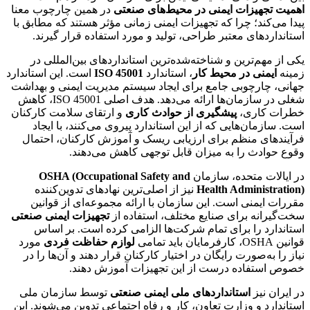
اهمیت تجهیزات ایمنی در محیط‌های صنعتی
در همین چارچوب معنا
پیدا می‌کند؛ چرا که تجهیزات ایمنی زمانی مؤثر هستند که مطابق با
استانداردهای معتبر طراحی، تولید و مورد استفاده قرار گیرند.
یکی از مهم‌ترین و شناخته‌شده‌ترین استانداردهای بین‌المللی در
زمینه
ایمنی در محیط کار
، استاندارد
ISO 45001
است. این استاندارد
جهانی، چارچوبی جامع برای ایجاد سیستم مدیریت ایمنی و بهداشت
شغلی در سازمان‌ها ارائه می‌دهد. هدف اصلی ISO 45001، کاهش
خطرات کاری،
پیشگیری از حوادث کاری
و ارتقای سلامت کارکنان
است. سازمان‌هایی که از این استاندارد پیروی می‌کنند، با ایجاد
فرآیندهای منظم برای ارزیابی ریسک و آموزش کارکنان، احتمال
وقوع حوادث را به میزان قابل توجهی کاهش می‌دهند.
در ایالات متحده، سازمان
OSHA (Occupational Safety and
Health Administration)
نیز از اصلی‌ترین نهادهای تدوین‌کننده
مقررات ایمنی است. این سازمان با ارائه مجموعه‌ای از قوانین
سخت‌گیرانه برای صنایع مختلف، استفاده از
تجهیزات ایمنی صنعتی
استاندارد را برای تمام شرکت‌ها الزامی کرده است. بر اساس
قوانین OSHA، کارفرمایان باید تمامی
لوازم حفاظت فردی
مورد
نیاز را به‌صورت رایگان در اختیار کارکنان قرار دهند و آن‌ها را در
خصوص استفاده درست از این تجهیزات آموزش دهند.
در ایران نیز
استانداردهای ملی ایمنی صنعتی
توسط سازمان ملی
استاندارد و وزارت تعاون، کار و رفاه اجتماعی تدوین می‌شوند. این