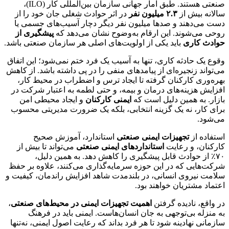
صنعتی هستند. طبق آمار جهانی سازمان بین‌المللی کار (ILO)،
سالانه بیش از
۲.۳ میلیون نفر
در اثر حوادث شغلی جان خود را از
دست می‌دهند و صدها میلیون نفر دیگر دچار آسیب‌های جسمی یا
روحی می‌شوند. این ارقام به‌وضوح نشان می‌دهد که
پیشگیری از
حوادث کاری
باید یکی از اولویت‌های اصلی هر سازمان صنعتی باشد.
وقوع یک حادثه کاری، تنها به آسیب یک فرد ختم نمی‌شود؛ این اتفاق
می‌تواند زنجیره‌ای از پیامدهای منفی را در پی داشته باشد. از کاهش
بهره‌وری کارکنان گرفته تا ایجاد ترس و اضطراب در محیط کار،
افزایش هزینه‌های درمان و بیمه، و حتی لطمه به اعتبار شرکت در
بازار. به همین دلیل است که
ایمنی کارکنان
و ایجاد محیطی امن
برای کار، نه یک گزینه انتخابی، بلکه یک ضرورت مدیریتی محسوب
می‌شود.
استفاده از
تجهیزات ایمنی صنعتی
استاندارد، آموزش صحیح
کارکنان، و رعایت
استانداردهای ایمنی صنعتی
می‌تواند تا بیش از
۷۰٪ از حوادث قابل پیشگیری را کاهش دهد. به همین دلیل،
شرکت‌هایی که در این حوزه سرمایه‌گذاری می‌کنند، علاوه بر حفظ
سلامت نیروی انسانی، در بلندمدت شاهد افزایش راندمان، کیفیت و
اعتماد مشتریان خواهند بود.
در واقع، نادیده گرفتن
اهمیت تجهیزات ایمنی در محیط‌های صنعتی
،
به منزله بی‌توجهی به جان انسان‌هاست. ایمنی باید در فرهنگ
سازمانی نهادینه شود تا هر فرد بداند که رعایت اصول ایمنی، نه‌تنها