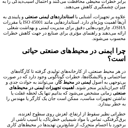
برابر خطرات محیطی محافظت می‌کنند و احتمال آسیب‌دیدگی را به
میزان چشمگیری کاهش می‌دهند.
علاوه بر تجهیزات، آشنایی با
استانداردهای ایمنی صنعتی
و پایبندی به
آن‌ها اهمیت ویژه‌ای دارد. استانداردهایی مانند ISO 45001 یا مقررات
OSHA، چارچوب‌هایی دقیق برای مدیریت ایمنی و بهداشت شغلی
ارائه می‌دهند و راهنمای مؤثری برای صنایع در جهت کاهش خطرات
محسوب می‌شوند.
چرا ایمنی در محیط‌های صنعتی حیاتی
است؟
در هر محیط صنعتی، از کارخانه‌های تولیدی گرفته تا کارگاه‌های
ساختمانی و پالایشگاه‌ها، خطرات گوناگونی وجود دارد که در صورت
بی‌توجهی به اصول
ایمنی در محیط کار
، می‌توانند به حوادث جدی و
گاه جبران‌ناپذیر منجر شوند.
اهمیت تجهیزات ایمنی در محیط‌های
صنعتی
زمانی مشخص می‌شود که بدانیم تنها یک لحظه غفلت یا
نداشتن تجهیزات مناسب، ممکن است جان یک کارگر یا مهندس را
به خطر بیندازد.
خطراتی نظیر سقوط از ارتفاع، لغزش روی سطوح لغزنده،
برق‌گرفتگی، تماس با مواد شیمیایی خطرناک، یا آسیب ناشی از
برخورد با اجسام متحرک، از شایع‌ترین تهدیدها در محیط‌های کاری