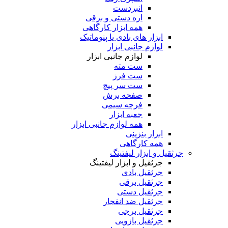
انبردست
اره دستی و برقی
همه ابزار کارگاهی
ابزار های بادی یا پنوماتیک
لوازم جانبی ابزار
لوازم جانبی ابزار
ست مته
ست فرز
ست سر پیچ
صفحه برش
فرچه سیمی
جعبه ابزار
همه لوازم جانبی ابزار
ابزار بنزینی
همه کارگاهی
جرثقیل و ابزار لیفتینگ
جرثقیل و ابزار لیفتینگ
جرثقیل بادی
جرثقیل برقی
جرثقیل دستی
جرثقیل ضد انفجار
جرثقیل برجی
جرثقیل بازویی