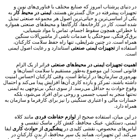
در دنیای پرشتاب امروز که صنایع مختلف با فناوری‌های نوین و
تجهیزات پیشرفته در حال گسترش هستند،
ایمنی در محیط کار
به
یکی از اساسی‌ترین و حیاتی‌ترین اصول هر مجموعه صنعتی تبدیل
شده است. کار در کارخانه‌ها، کارگاه‌ها و محیط‌های صنعتی همواره
با خطراتی همچون سقوط اجسام، تماس با مواد شیمیایی،
برق‌گرفتگی، سوختگی یا صدمات ناشی از ماشین‌آلات سنگین
همراه است. در چنین شرایطی، تنها راه حفظ سلامت کارکنان،
استفاده از
تجهیزات ایمنی صنعتی
استاندارد و رعایت اصول ایمنی
است.
اهمیت تجهیزات ایمنی در محیط‌های صنعتی
فراتر از یک الزام
قانونی است؛ این موضوع به‌طور مستقیم با سلامت انسان‌ها و
بهره‌وری سازمان‌ها در ارتباط است. وقتی کارکنان احساس امنیت
داشته باشند، تمرکز و بازده کاری آن‌ها افزایش پیدا می‌کند و احتمال
وقوع حوادث به حداقل می‌رسد. از سوی دیگر، بی‌توجهی به ایمنی
نه‌تنها منجر به آسیب جسمی و روحی برای افراد می‌شود، بلکه
خسارات مالی و اعتباری سنگینی را نیز برای کارفرما و سازمان به
همراه دارد.
در این میان، استفاده صحیح از
لوازم حفاظت فردی
مانند کلاه
ایمنی، دستکش، عینک محافظ، کفش کار، ماسک تنفسی و
لباس‌های مخصوص، نقشی کلیدی در
پیشگیری از حوادث کاری
ایفا
می‌کند. این تجهیزات، همانند یک سپر محافظ، از بدن کارکنان در