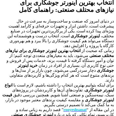
انتخاب بهترین اینورتر جوشکاری برای
نیازهای محتلف صنعتی: راهنمای کامل
در دنیای امروز که صنعت و ساخت‌وساز به سرعت در حال
پیشرفت است، داشتن ابزار و تجهیزات حرفه‌ای و کارآمد اهمیت
ویژه‌ای پیدا کرده است. یکی از پرکاربردترین تجهیزات در صنایع
مختلف،
اینورتر جوشکاری
است. انتخاب درست و هوشمندانه این
دستگاه می‌تواند هم کیفیت جوشکاری را بالا ببرد و هم بهره‌وری
کارگاه یا پروژه را افزایش دهد.
زمانی که صحبت از
انتخاب بهترین اینورتر جوشکاری برای نیازهای
مختلف صنعتی
می‌شود، باید به معیارهای متعددی توجه کنیم؛ از
توان و آمپر دستگاه گرفته تا قیمت، برند، خدمات پس از فروش و
حتی نوع کاربری آن. بسیاری از افراد در زمان
خرید اینورتر
جوشکاری
دچار سردرگمی می‌شوند، چون بازار پر از مدل‌ها و
برندهای متنوع است که هر کدام ویژگی‌ها و کاربردهای متفاوتی
دارند.
برای اینکه بتوانیم بهترین انتخاب را داشته باشیم، لازم است با
انواع
اینورتر جوشکاری
، تفاوت‌های آن‌ها و کاربردشان در پروژه‌های
سبک، نیمه‌سنگین و صنعتی آشنا شویم. همچنین بررسی دقیق
قیمت
اینورتر جوشکاری
و مقایسه کیفیت برندهای معتبر موجود در بازار،
به ما کمک می‌کند تا تصمیم درستی بگیریم.
در این مقاله از “
rooyeshsanat
” قصد داریم به زبانی ساده و
کاربرپسند، تمام نکاتی که باید درباره
اینورتر جوشکاری صنعتی