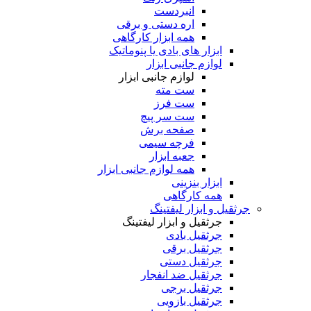
انبردست
اره دستی و برقی
همه ابزار کارگاهی
ابزار های بادی یا پنوماتیک
لوازم جانبی ابزار
لوازم جانبی ابزار
ست مته
ست فرز
ست سر پیچ
صفحه برش
فرچه سیمی
جعبه ابزار
همه لوازم جانبی ابزار
ابزار بنزینی
همه کارگاهی
جرثقیل و ابزار لیفتینگ
جرثقیل و ابزار لیفتینگ
جرثقیل بادی
جرثقیل برقی
جرثقیل دستی
جرثقیل ضد انفجار
جرثقیل برجی
جرثقیل بازویی