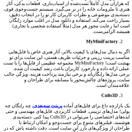
که هزاران مدل کاملاً تست‌شده از اسباب‌بازی، قطعات یدکی، آثار
هنری تا ملزومات خانه را در بر می‌گیرد. سیستم جست‌وجوی قوی،
دسته‌بندی موضوعی و نظرات کاربران کار تو را در انتخاب دقیق،
بسیار راحت می‌کند. استفاده و دانلود مدل در اغلب موارد رایگان
است اما رعایت مجوز هر مدل (مثلاً استفاده شخصی یا تجاری)
همیشه الزامی‌ست.
MyMiniFactory
اگر به دنبال مدل‌های با کیفیت بالاتر، آثار هنری خاص یا فایل‌هایی
مناسب پرینت رزینی و جزئیات ظریف هستی، این سایت برای تو
بهشت است! MyMiniFactory مجموعه عظیمی از فایل‌ها را با تست
عملی ارائه داده و بازخورد کاربران باعث رشد کیفیت آن شده.
برخی مدل‌ها رایگان‌اند و برخی نیازمند پرداخت هزینه. ویژگی جالب
سایت، پروژه‌های چالش‌محور یا مسابقه برای طراحان و
علاقه‌مندان است.
Cults3D
یک بازارچه داغ برای فایل‌های آماده
پرینت سه‌بعدی،
چه رایگان چه
پولی! مدل‌های تزیینی، قطعات کاربردی، فایل‌های مهندسی و حتی
ایده‌های اختصاصی را می‌توانی در Cults3D پیدا کنی. دسته‌بندی
هوشمند، فیلترهای متنوع برای جست‌وجو و امکان ارتباط با
طراحان از ویژگی‌های بارز این سایت است. دقت داشته باش که در