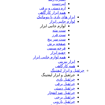
انبردست
اره دستی و برقی
همه ابزار کارگاهی
ابزار های بادی یا پنوماتیک
لوازم جانبی ابزار
لوازم جانبی ابزار
ست مته
ست فرز
ست سر پیچ
صفحه برش
فرچه سیمی
جعبه ابزار
همه لوازم جانبی ابزار
ابزار بنزینی
همه کارگاهی
جرثقیل و ابزار لیفتینگ
جرثقیل و ابزار لیفتینگ
جرثقیل بادی
جرثقیل برقی
جرثقیل دستی
جرثقیل ضد انفجار
جرثقیل برجی
جرثقیل بازویی