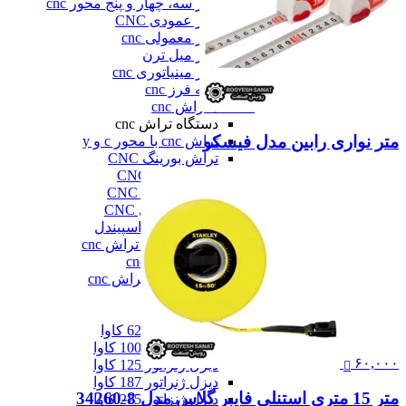
فرز سه، چهار و پنج محور cnc
فرز عمودی CNC
فرز معمولی cnc
فرز میل ترن
فرز مینیاتوری cnc
همه فرز cnc
دستگاه تراش cnc
دستگاه تراش cnc
متر نواری رابین مدل فیسکو
تراش cnc با محور c و y
تراش بورینگ CNC
تراش افقی CNC
تراش سنگین CNC
تراش عمودی CNC
تراش مولتی اسپیندل
دستگاه طول تراش cnc
سری تراش cnc
همه دستگاه تراش cnc
دیزل ژنراتور
دیزل ژنراتور
دیزل ژنراتور 62 کاوا
دیزل ژنزاتور 100 کاوا
۶۰,۰۰۰
دیزل ژنراتور 125 کاوا
دیزل ژنراتور 187 کاوا
متر 15 متری استنلی فایبر گلاس مدل 8-34260
دیزل ژنزاتور 275 کاوا