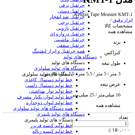
جرثقیل برقی
جرثقیل دستی
Kenzax Tape Measure KMT-1
جرثقیل ضد انفجار
ابزار دقیق
/
جرثقیل برجی
مشخصات کالا
جرثقیل بازویی
مشاهده همه
جرثقیل دروازه ای
جرثقیل ماشینی
برند
جرثقیل سقفی
همه جرثقیل و ابزار لیفتینگ
کنزاکس
دستگاه های تولید
دستگاه های تولید
طول تیغه
دستگاه های تولید سلولزی
3 متر / 5 متر / 5.5 متر / 7.5 متر / 10 متر
دستگاه های تولید سلولزی
خط تولید دستمال کاغذی
عرض تیغه
خط تولید دستمال دلسی
خط تولید نوار بهداشتی
16 میلی‌متر / 25 میلی‌متر
خط تولید لیوان یکبار مصرف
خط تولید لیوان دوجداره
مشاهده همه
همه دستگاه های تولید سلولزی
دستگاه های تولید پلیمری
تعداد
دستگاه های تولید پلیمری
خط تولید کیسه فریزر
۱۵۰,۰۰۰
خط تولید کیسه زباله