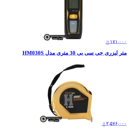
۱۷۱,۰۰۰
متر لیزری جی سی بی 30 متری مدل HM030S
۲,۵۷۶,۰۰۰