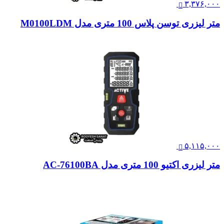
۳,۳۷۶,۰۰۰
متر لیزری توسن پلاس 100 متری مدل M0100LDM
۵,۱۱۵,۰۰۰
متر لیزری اکتیو 100 متری مدل AC-76100BA