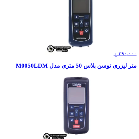
۳۹۰,۰۰۰
متر لیزری توسن پلاس 50 متری مدل M0050LDM