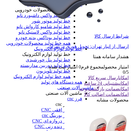
خط تولید محصولات خودرویی
خط تولید محصولات خودرویی
خط تولید واکس داشبورد نانو
خط تولید موتور شور
خط تولید شامپو کارواش نانو
خط تولید واکس لاستیک نانو
شرایط ارسال کالا
خط تولید یوداکس بدنه خودرو
همه خط تولید محصولات خودرویی
ارسال از انبار تهران: تحویل فوری در تهران
خط تولید لوازم الکترونیک
خط تولید لوازم الکترونیک
هشدار سامانه همتا
خط تولید پنل خورشیدی
خط تولید دوربین مداربسته
امتیاز محصول
مجموع فرم
0
امتیاز ثبت شده
خط تولید تلویزیون
0
/5
همه خط تولید لوازم الکترونیک
امکان
ارسال سریع کالا
همه دستگاه های تولید
امکان
پشتیبانی 24 ساعته
ماشین آلات صنعتی
امکان
ضمانت بازگشت وجه
ماشین آلات صنعتی
امکان
ضمانت اضالت کالا
فرز cnc
محصولات مشابه
فرز cnc
فرز افقی CNC
فرز بورینگ cnc
فرز دروازه ای CNC
فرز دنده زنی CNC