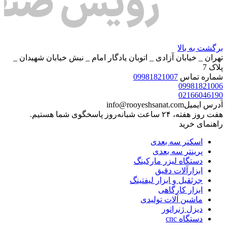
برگشت به بالا
تهران _ خیابان آزادی _ اتوبان یادگار امام _ نبش خیابان شهیدان _
پلاک 7
شماره تماس
09981821007
09981821006
02166046190
آدرس ایمیل
info@rooyeshsanat.com
هفت روز هفته، ۲۴ ساعت شبانه‌روز پاسخگوی شما هستیم.
راهنمای خرید
اسکنر سه بعدی
پرینتر سه بعدی
دستگاه لیزر مارکینگ
ابزارآلات دقیق
جرثقیل و ابزار لیفتینگ
ابزار کارگاهی
ماشین آلات تولیدی
دیزل ژنراتور
دستگاه cnc