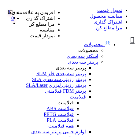
نمودار قیمت
0
افزودن به علاقه‌مندی‌ها
مقایسه محصول
اشتراک گذاری
0
اشتراک گذاری
مرا مطلع کن
مرا مطلع کن
مقایسه
نمودار قیمت
محصولات
محصولات
اسکنر سه بعدی
پرینتر سه بعدی
پرینتر سه بعدی
پرینتر سه بعدی فلز SLM
پرینتر رزینی سه بعدی SLA
پرینتر رزینی لیزری SLA/Laser
پرینتر FDM فیلامنتی
فیلامنت
فیلامنت
فیلامنت ABS
فیلامنت PETG
فیلامنت PLA
همه فیلامنت
لوازم جانبی پرینتر سه بعدی