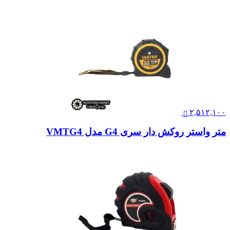
۲,۵۱۲,۱۰۰
متر واستر روکش دار سری G4 مدل VMTG4