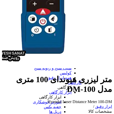
همه پرینتر سه بعدی
دستگاه لیزر مارکینگ
ابزار دقیق
ابزار دقیق
پرگار صنعتی
پوزیشنر
پوزیشنر
پوزیشنر الکتروپنوماتیکی
پوزیشنر پنوماتیکی
همه پوزیشنر
تراز
متر
ساعت اندیکاتور
چرخ متر
شیب سنج و زاویه سنج
کولیس
متر لیزری هیوندای 100 متری
همه ابزار دقیق
کارگاهی
مدل DM-100
کارگاهی
ابزار کارگاهی
ابزار کارگاهی
Hyundai Laser Distance Meter 100-DM
اینورتر جوشکاری
ابزار دقیق
/
جعبه بکس
مشخصات کالا
دریل ها