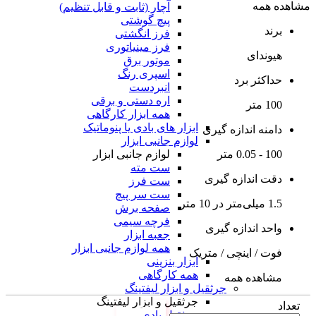
مشاهده همه
آچار (ثابت و قابل تنظیم)
پیچ گوشتی
برند
فرز انگشتی
فرز مینیاتوری
هیوندای
موتور برق
اسپری رنگ
حداکثر برد
انبردست
اره دستی و برقی
100 متر
همه ابزار کارگاهی
ابزار های بادی یا پنوماتیک
دامنه اندازه گیری
لوازم جانبی ابزار
لوازم جانبی ابزار
100 - 0.05 متر
ست مته
دقت اندازه گیری
ست فرز
ست سر پیچ
1.5 میلی‌متر در 10 متر
صفحه برش
فرچه سیمی
واحد اندازه گیری
جعبه ابزار
همه لوازم جانبی ابزار
فوت / اینچی / متریک
ابزار بنزینی
همه کارگاهی
مشاهده همه
جرثقیل و ابزار لیفتینگ
جرثقیل و ابزار لیفتینگ
تعداد
جرثقیل بادی