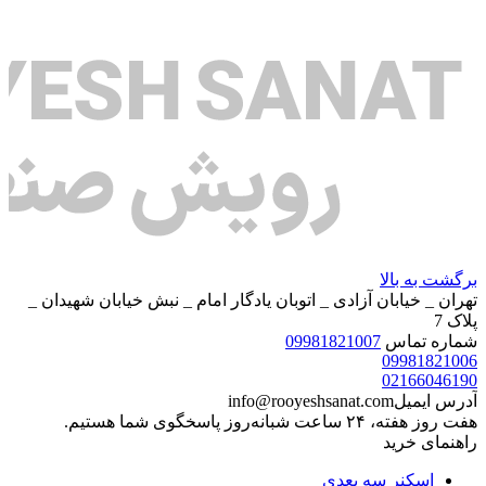
برگشت به بالا
تهران _ خیابان آزادی _ اتوبان یادگار امام _ نبش خیابان شهیدان _
پلاک 7
شماره تماس
09981821007
09981821006
02166046190
آدرس ایمیل
info@rooyeshsanat.com
هفت روز هفته، ۲۴ ساعت شبانه‌روز پاسخگوی شما هستیم.
راهنمای خرید
اسکنر سه بعدی