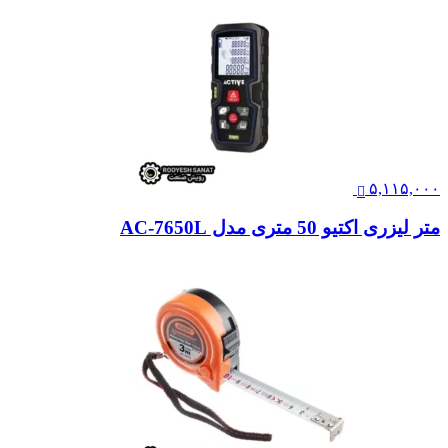
۵,۱۱۵,۰۰۰
متر لیزری اکتیو 50 متری مدل AC-7650L