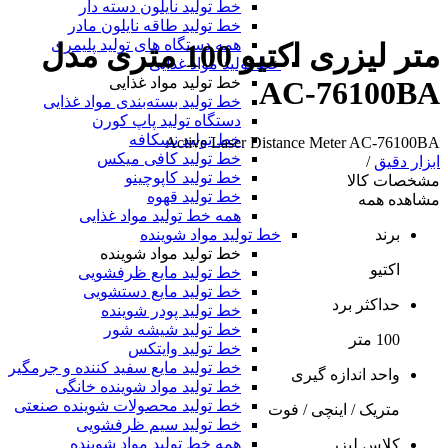
خط تولید نایلون دسته دار
خط تولید طاقه نایلون مادر
همه دستگاه های تولید پلیمری
متر لیزری اکتیو 100 متری مدل
خط تولید مواد غذایی
خط تولید مواد غذایی
AC-76100BA
خط تولید بسته‌بندی مواد غذایی
دستگاه تولید پاپ کورن
خط تولید نسکافه
Active Laser Distance Meter AC-76100BA
خط تولید کافی میکس
ابزار دقیق
/
خط تولید کاپوچینو
مشخصات کالا
خط تولید قهوه
مشاهده همه
همه خط تولید مواد غذایی
خط تولید مواد شوینده
برند
خط تولید مواد شوینده
اکتیو
خط تولید مایع ظرفشویی
خط تولید مایع دستشویی
حداکثر برد
خط تولید پودر شوینده
خط تولید شیشه شور
100 متر
خط تولید وایتکس
خط تولید مایع سفید کننده و جرمگیر
واحد اندازه گیری
خط تولید مواد شوینده خانگی
خط تولید محصولات شوینده صنعتی
متریک / اینچی / فوت
خط تولید سیم ظرفشویی
همه خط تولید مواد شوینده
کلاس لیزر