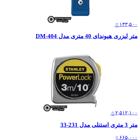
۱۳۳,۵۰۰
متر لیزری هیوندای 40 متری مدل 404-DM
۲,۵۱۲,۱۰۰
متر 3 متری استنلی مدل 231-33
۶۶۵,۰۰۰