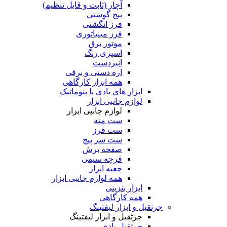
آچار (ثابت و قابل تنظیم)
پیچ گوشتی
فرز انگشتی
فرز مینیاتوری
موتور برق
اسپری رنگ
انبردست
اره دستی و برقی
همه ابزار کارگاهی
ابزار های بادی یا پنوماتیک
لوازم جانبی ابزار
لوازم جانبی ابزار
ست مته
ست فرز
ست سر پیچ
صفحه برش
فرچه سیمی
جعبه ابزار
همه لوازم جانبی ابزار
ابزار بنزینی
همه کارگاهی
جرثقیل و ابزار لیفتینگ
جرثقیل و ابزار لیفتینگ
جرثقیل بادی