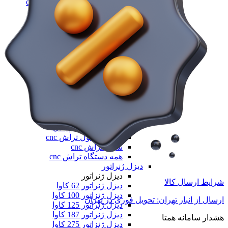
فرز سه، چهار و پنج محور cnc
فرز عمودی CNC
فرز معمولی cnc
فرز میل ترن
فرز مینیاتوری cnc
همه فرز cnc
دستگاه تراش cnc
دستگاه تراش cnc
تراش cnc با محور c و y
تراش بورینگ CNC
تراش افقی CNC
تراش سنگین CNC
تراش عمودی CNC
تراش مولتی اسپیندل
دستگاه طول تراش cnc
سری تراش cnc
همه دستگاه تراش cnc
دیزل ژنراتور
دیزل ژنراتور
شرایط ارسال کالا
دیزل ژنراتور 62 کاوا
دیزل ژنزاتور 100 کاوا
ارسال از انبار تهران: تحویل فوری در تهران
دیزل ژنراتور 125 کاوا
دیزل ژنراتور 187 کاوا
هشدار سامانه همتا
دیزل ژنزاتور 275 کاوا