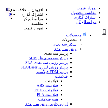
نمودار قیمت
0
افزودن به علاقه‌مندی‌ها
مقایسه محصول
اشتراک گذاری
0
اشتراک گذاری
مرا مطلع کن
مرا مطلع کن
مقایسه
نمودار قیمت
محصولات
محصولات
اسکنر سه بعدی
پرینتر سه بعدی
پرینتر سه بعدی
پرینتر سه بعدی فلز SLM
پرینتر رزینی سه بعدی SLA
پرینتر رزینی لیزری SLA/Laser
پرینتر FDM فیلامنتی
فیلامنت
فیلامنت
فیلامنت ABS
فیلامنت PETG
فیلامنت PLA
همه فیلامنت
لوازم جانبی پرینتر سه بعدی