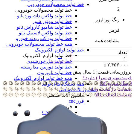
خط تولید محصولات خودرویی
2
خط تولید محصولات خودرویی
خط تولید واکس داشبورد نانو
رنگ نور لیزر
خط تولید موتور شور
خط تولید شامپو کارواش نانو
قرمز
خط تولید واکس لاستیک نانو
خط تولید یوداکس بدنه خودرو
مشاهده همه
همه خط تولید محصولات خودرویی
خط تولید لوازم الکترونیک
تعداد
خط تولید لوازم الکترونیک
خط تولید پنل خورشیدی
۲,۴۵۶,۰۰۰
خط تولید دوربین مداربسته
بروزرسانی قیمت:
1 سال پیش
خط تولید تلویزیون
قیمت بهتری سراغ دارید؟
همه خط تولید لوازم الکترونیک
ارسال سریع کالا
همه دستگاه های تولید
ضمانت بازگشت وجه
ماشین آلات صنعتی
ضمانت اضالت کالا
ماشین آلات صنعتی
فرز cnc
فرز cnc
فرز افقی CNC
فرز بورینگ cnc
فرز دروازه ای CNC
فرز دنده زنی CNC