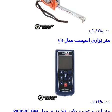
۲,۸۲۸,۰۰۰
متر نواری اسیست مدل 63
۱۶۹,۰۰۰
متر لیزری توسن پلاس 50 متری مدل M0050LDM