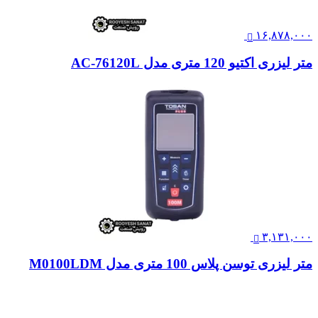
۱۶,۸۷۸,۰۰۰
متر لیزری اکتیو 120 متری مدل AC-76120L
۳,۱۳۱,۰۰۰
متر لیزری توسن پلاس 100 متری مدل M0100LDM