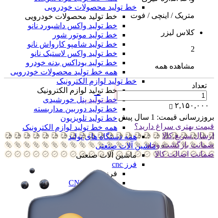
خط تولید محصولات خودرویی
متریک / اینچی / فوت
خط تولید محصولات خودرویی
خط تولید واکس داشبورد نانو
کلاس لیزر
خط تولید موتور شور
خط تولید شامپو کارواش نانو
2
خط تولید واکس لاستیک نانو
خط تولید یوداکس بدنه خودرو
مشاهده همه
همه خط تولید محصولات خودرویی
خط تولید لوازم الکترونیک
تعداد
خط تولید لوازم الکترونیک
خط تولید پنل خورشیدی
۲,۱۵۰,۰۰۰
خط تولید دوربین مداربسته
بروزرسانی قیمت:
1 سال پیش
خط تولید تلویزیون
قیمت بهتری سراغ دارید؟
همه خط تولید لوازم الکترونیک
ارسال سریع کالا
همه دستگاه های تولید
ضمانت بازگشت وجه
ماشین آلات صنعتی
ضمانت اضالت کالا
ماشین آلات صنعتی
فرز cnc
فرز cnc
فرز افقی CNC
فرز بورینگ cnc
فرز دروازه ای CNC
فرز دنده زنی CNC