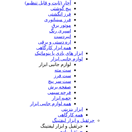
آچار (ثابت و قابل تنظیم)
پیچ گوشتی
فرز انگشتی
فرز مینیاتوری
موتور برق
اسپری رنگ
انبردست
اره دستی و برقی
همه ابزار کارگاهی
ابزار های بادی یا پنوماتیک
لوازم جانبی ابزار
لوازم جانبی ابزار
ست مته
ست فرز
ست سر پیچ
صفحه برش
فرچه سیمی
جعبه ابزار
همه لوازم جانبی ابزار
ابزار بنزینی
همه کارگاهی
جرثقیل و ابزار لیفتینگ
جرثقیل و ابزار لیفتینگ
جرثقیل بادی