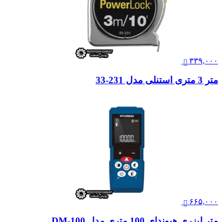
۳۳۹,۰۰۰
متر 3 متری استنلی مدل 231-33
۶۶۵,۰۰۰
متر لیزری هیوندای 100 متری مدل DM-100