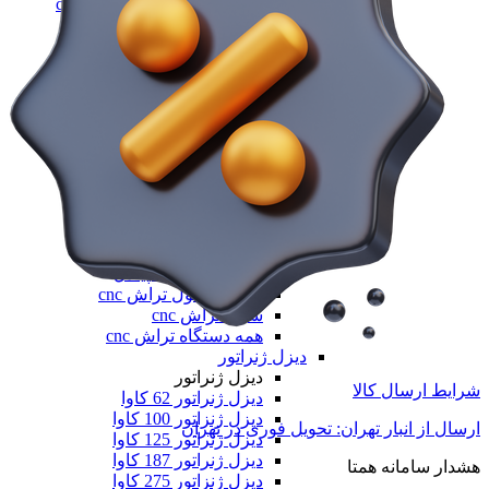
فرز سه، چهار و پنج محور cnc
فرز عمودی CNC
فرز معمولی cnc
فرز میل ترن
فرز مینیاتوری cnc
همه فرز cnc
دستگاه تراش cnc
دستگاه تراش cnc
تراش cnc با محور c و y
تراش بورینگ CNC
تراش افقی CNC
تراش سنگین CNC
تراش عمودی CNC
تراش مولتی اسپیندل
دستگاه طول تراش cnc
سری تراش cnc
همه دستگاه تراش cnc
دیزل ژنراتور
دیزل ژنراتور
شرایط ارسال کالا
دیزل ژنراتور 62 کاوا
دیزل ژنزاتور 100 کاوا
ارسال از انبار تهران: تحویل فوری در تهران
دیزل ژنراتور 125 کاوا
دیزل ژنراتور 187 کاوا
هشدار سامانه همتا
دیزل ژنزاتور 275 کاوا