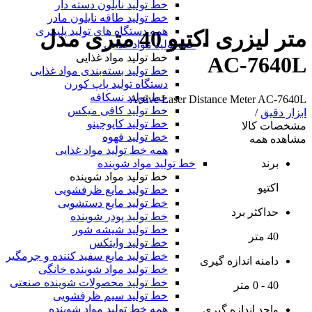
خط تولید نایلون دسته دار
خط تولید طاقه نایلون مادر
همه دستگاه های تولید پلیمری
متر لیزری اکتیو 40 متری مدل
خط تولید مواد غذایی
خط تولید مواد غذایی
AC-7640L
خط تولید بسته‌بندی مواد غذایی
دستگاه تولید پاپ کورن
خط تولید نسکافه
Active Laser Distance Meter AC-7640L
خط تولید کافی میکس
ابزار دقیق
/
خط تولید کاپوچینو
مشخصات کالا
خط تولید قهوه
مشاهده همه
همه خط تولید مواد غذایی
خط تولید مواد شوینده
برند
خط تولید مواد شوینده
اکتیو
خط تولید مایع ظرفشویی
خط تولید مایع دستشویی
حداکثر برد
خط تولید پودر شوینده
خط تولید شیشه شور
40 متر
خط تولید وایتکس
خط تولید مایع سفید کننده و جرمگیر
دامنه اندازه گیری
خط تولید مواد شوینده خانگی
خط تولید محصولات شوینده صنعتی
40 - 0 متر
خط تولید سیم ظرفشویی
همه خط تولید مواد شوینده
واحد اندازه گیری