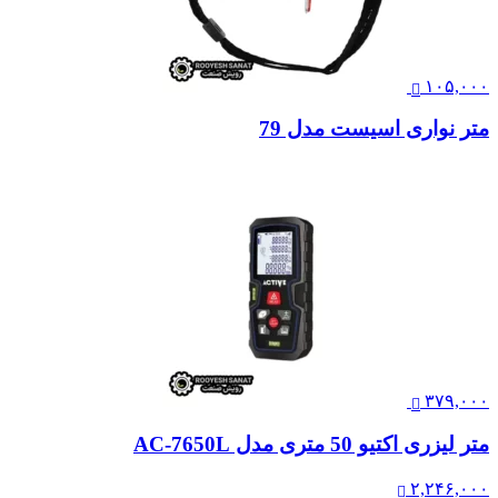
۱۰۵,۰۰۰
متر نواری اسیست مدل 79
۳۷۹,۰۰۰
متر لیزری اکتیو 50 متری مدل AC-7650L
۲,۲۴۶,۰۰۰