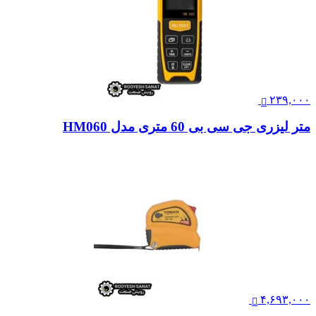
۲۳۹,۰۰۰
متر لیزری جی سی بی 60 متری مدل HM060
۴,۶۹۳,۰۰۰