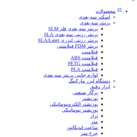
محصولات
اسکنر سه بعدی
پرینتر سه بعدی
پرینتر سه بعدی فلز SLM
پرینتر رزینی سه بعدی SLA
پرینتر رزینی لیزری SLA/Laser
پرینتر FDM فیلامنتی
فیلامنت
فیلامنت ABS
فیلامنت PETG
فیلامنت PLA
لوازم جانبی پرینتر سه بعدی
دستگاه لیزر مارکینگ
ابزار دقیق
پرگار صنعتی
پوزیشنر
پوزیشنر الکتروپنوماتیکی
پوزیشنر پنوماتیکی
تراز
متر
ساعت اندیکاتور
چرخ متر