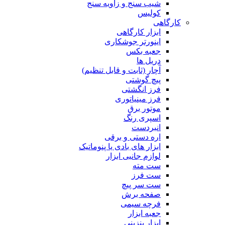
شیب سنج و زاویه سنج
کولیس
کارگاهی
ابزار کارگاهی
اینورتر جوشکاری
جعبه بکس
دریل ها
آچار (ثابت و قابل تنظیم)
پیچ گوشتی
فرز انگشتی
فرز مینیاتوری
موتور برق
اسپری رنگ
انبردست
اره دستی و برقی
ابزار های بادی یا پنوماتیک
لوازم جانبی ابزار
ست مته
ست فرز
ست سر پیچ
صفحه برش
فرچه سیمی
جعبه ابزار
ابزار بنزینی