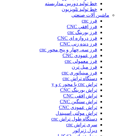
خط تولید دوربین مداربسته
خط تولید تلویزیون
ماشین آلات صنعتی
فرز cnc
فرز افقی CNC
فرز بورینگ cnc
فرز دروازه ای CNC
فرز دنده زنی CNC
فرز سه، چهار و پنج محور cnc
فرز عمودی CNC
فرز معمولی cnc
فرز میل ترن
فرز مینیاتوری cnc
دستگاه تراش cnc
تراش cnc با محور c و y
تراش بورینگ CNC
تراش افقی CNC
تراش سنگین CNC
تراش عمودی CNC
تراش مولتی اسپیندل
دستگاه طول تراش cnc
سری تراش cnc
دیزل ژنراتور