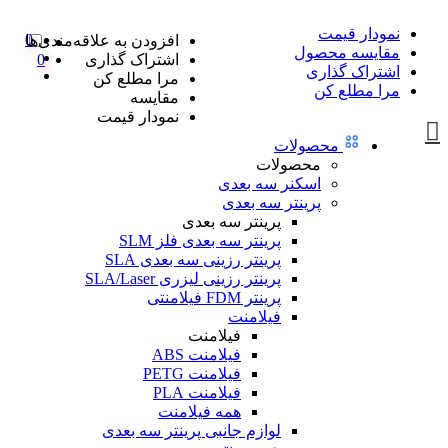
نمودار قیمت
0
افزودن به علاقه‌مندی‌ها
مقایسه محصول
اشتراک گذاری
0
اشتراک گذاری
مرا مطلع کن
مرا مطلع کن
مقایسه
نمودار قیمت
محصولات
محصولات
اسکنر سه بعدی
پرینتر سه بعدی
پرینتر سه بعدی
پرینتر سه بعدی فلز SLM
پرینتر رزینی سه بعدی SLA
پرینتر رزینی لیزری SLA/Laser
پرینتر FDM فیلامنتی
فیلامنت
فیلامنت
فیلامنت ABS
فیلامنت PETG
فیلامنت PLA
همه فیلامنت
لوازم جانبی پرینتر سه بعدی