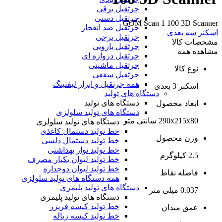
جرثقیل برقی
جرثقیل دستی
GOM Scan 1 100 3D Scanner
جرثقیل ضد انفجار
اسکنر سه بعدی
جرثقیل برجی
مشخصات کالا
جرثقیل بازویی
مشاهده همه
جرثقیل دروازه ای
جرثقیل ماشینی
نوع کالا
جرثقیل سقفی
همه جرثقیل و ابزار لیفتینگ
اسکنر 3 بعدی
دستگاه های تولید
دستگاه های تولید
ابعاد محصول
دستگاه های تولید سلولزی
290x215x80 سانتی متر
دستگاه های تولید سلولزی
خط تولید دستمال کاغذی
وزن محصول
خط تولید دستمال دلسی
خط تولید نوار بهداشتی
2.5 کیلوگرم
خط تولید لیوان یکبار مصرف
خط تولید لیوان دوجداره
فاصله نقاط
همه دستگاه های تولید سلولزی
دستگاه های تولید پلیمری
0.037 میلی متر
دستگاه های تولید پلیمری
خط تولید کیسه فریزر
عمق میدان
خط تولید کیسه زباله