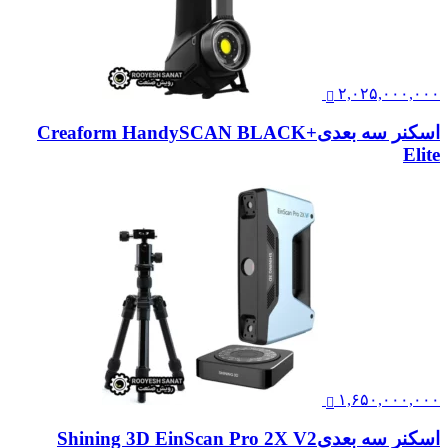
۲,۰۲۵,۰۰۰,۰۰۰
اسکنر سه بعدیCreaform HandySCAN BLACK+
Elite
۱,۶۵۰,۰۰۰,۰۰۰
اسکنر سه بعدیShining 3D EinScan Pro 2X V2