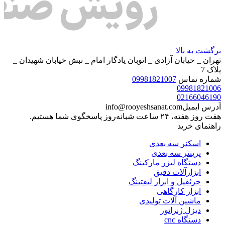
برگشت به بالا
تهران _ خیابان آزادی _ اتوبان یادگار امام _ نبش خیابان شهیدان _
پلاک 7
شماره تماس
09981821007
09981821006
02166046190
آدرس ایمیل
info@rooyeshsanat.com
هفت روز هفته، ۲۴ ساعت شبانه‌روز پاسخگوی شما هستیم.
راهنمای خرید
اسکنر سه بعدی
پرینتر سه بعدی
دستگاه لیزر مارکینگ
ابزارآلات دقیق
جرثقیل و ابزار لیفتینگ
ابزار کارگاهی
ماشین آلات تولیدی
دیزل ژنراتور
دستگاه cnc