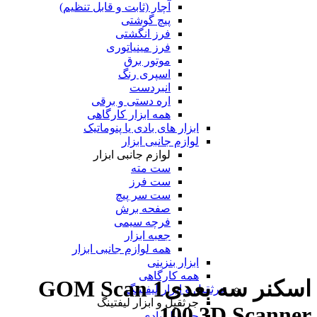
آچار (ثابت و قابل تنظیم)
پیچ گوشتی
فرز انگشتی
فرز مینیاتوری
موتور برق
اسپری رنگ
انبردست
اره دستی و برقی
همه ابزار کارگاهی
ابزار های بادی یا پنوماتیک
لوازم جانبی ابزار
لوازم جانبی ابزار
ست مته
ست فرز
ست سر پیچ
صفحه برش
فرچه سیمی
جعبه ابزار
همه لوازم جانبی ابزار
ابزار بنزینی
همه کارگاهی
اسکنر سه بعدیGOM Scan 1
جرثقیل و ابزار لیفتینگ
جرثقیل و ابزار لیفتینگ
100 3D Scanner
جرثقیل بادی