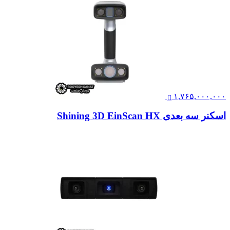
۱,۷۶۵,۰۰۰,۰۰۰
اسکنر سه بعدی Shining 3D EinScan HX