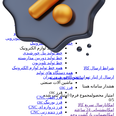
خط تولید محصولات خودرویی
خط تولید محصولات خودرویی
خط تولید واکس داشبورد نانو
خط تولید موتور شور
خط تولید شامپو کارواش نانو
خط تولید واکس لاستیک نانو
خط تولید یوداکس بدنه خودرو
همه خط تولید محصولات خودرویی
خط تولید لوازم الکترونیک
خط تولید لوازم الکترونیک
خط تولید پنل خورشیدی
خط تولید دوربین مداربسته
خط تولید تلویزیون
همه خط تولید لوازم الکترونیک
شرایط ارسال کالا
همه دستگاه های تولید
ارسال از انبار تهران: تحویل فوری در تهران
ماشین آلات صنعتی
ماشین آلات صنعتی
هشدار سامانه همتا
فرز cnc
فرز cnc
امتیاز محصول
مجموع فرم
0
امتیاز ثبت شده
فرز افقی CNC
0
/5
فرز بورینگ cnc
امکان
ارسال سریع کالا
فرز دروازه ای CNC
امکان
پشتیبانی 24 ساعته
فرز دنده زنی CNC
امکان
ضمانت بازگشت وجه