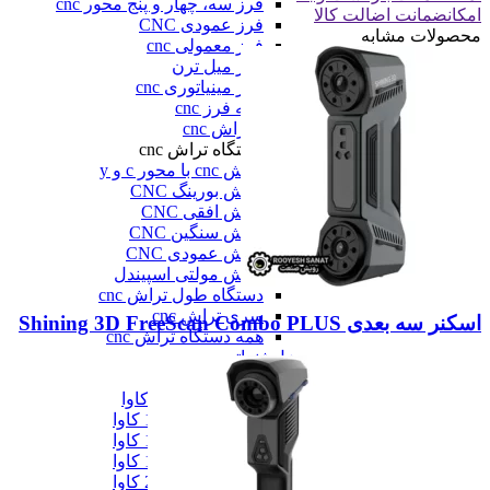
فرز سه، چهار و پنج محور cnc
امکان
ضمانت اضالت کالا
فرز عمودی CNC
محصولات مشابه
فرز معمولی cnc
فرز میل ترن
فرز مینیاتوری cnc
همه فرز cnc
دستگاه تراش cnc
دستگاه تراش cnc
تراش cnc با محور c و y
تراش بورینگ CNC
تراش افقی CNC
تراش سنگین CNC
تراش عمودی CNC
تراش مولتی اسپیندل
دستگاه طول تراش cnc
سری تراش cnc
اسکنر سه بعدی Shining 3D FreeScan Combo PLUS
همه دستگاه تراش cnc
دیزل ژنراتور
دیزل ژنراتور
دیزل ژنراتور 62 کاوا
دیزل ژنزاتور 100 کاوا
دیزل ژنراتور 125 کاوا
دیزل ژنراتور 187 کاوا
دیزل ژنزاتور 275 کاوا