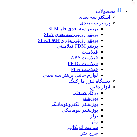
محصولات
اسکنر سه بعدی
پرینتر سه بعدی
پرینتر سه بعدی فلز SLM
پرینتر رزینی سه بعدی SLA
پرینتر رزینی لیزری SLA/Laser
پرینتر FDM فیلامنتی
فیلامنت
فیلامنت ABS
فیلامنت PETG
فیلامنت PLA
لوازم جانبی پرینتر سه بعدی
دستگاه لیزر مارکینگ
ابزار دقیق
پرگار صنعتی
پوزیشنر
پوزیشنر الکتروپنوماتیکی
پوزیشنر پنوماتیکی
تراز
متر
ساعت اندیکاتور
چرخ متر