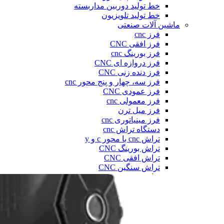
خط تولید دوربین مداربسته
خط تولید تلویزیون
ماشین آلات صنعتی
فرز cnc
فرز افقی CNC
فرز بورینگ cnc
فرز دروازه ای CNC
فرز دنده زنی CNC
فرز سه، چهار و پنج محور cnc
فرز عمودی CNC
فرز معمولی cnc
فرز میل ترن
فرز مینیاتوری cnc
دستگاه تراش cnc
تراش cnc با محور c و y
تراش بورینگ CNC
تراش افقی CNC
تراش سنگین CNC
تراش عمودی CNC
تراش مولتی اسپیندل
دستگاه طول تراش cnc
سری تراش cnc
دیزل ژنراتور