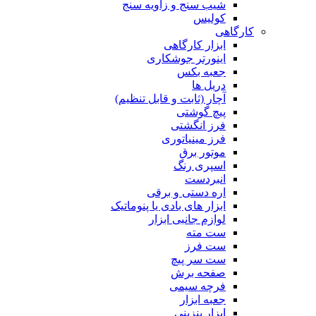
شیب سنج و زاویه سنج
کولیس
کارگاهی
ابزار کارگاهی
اینورتر جوشکاری
جعبه بکس
دریل ها
آچار (ثابت و قابل تنظیم)
پیچ گوشتی
فرز انگشتی
فرز مینیاتوری
موتور برق
اسپری رنگ
انبردست
اره دستی و برقی
ابزار های بادی یا پنوماتیک
لوازم جانبی ابزار
ست مته
ست فرز
ست سر پیچ
صفحه برش
فرچه سیمی
جعبه ابزار
ابزار بنزینی