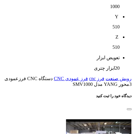
1000
Y
510
Z
510
تعویض ابزار
20ابزار چتری
رویش صنعت
فرز cnc
فرز عمودی CNC
دستگاه CNC فرزعمودی
3محور YANG مدل SMV1000
دیدگاه خود را ثبت کنید