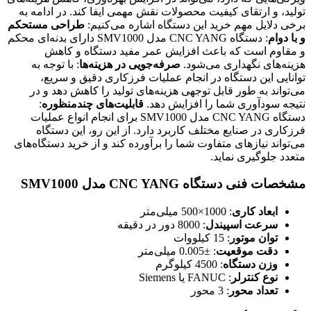
تولید، و ارتقای کیفیت محصولات نقش مهمی ایفا کند. در ادامه به
برخی دلایل مهم خرید این دستگاه اشاره می‌کنیم:
طراحی مستحکم
و با دوام
: دستگاه CNC YANG مدل SMV1000 دارای بدنه‌ای محکم
و مقاوم است که باعث افزایش عمر مفید دستگاه و کاهش
هزینه‌های نگهداری می‌شود.
صرفه‌جویی در هزینه‌ها
: با توجه به
توانایی این دستگاه در انجام عملیات فرزکاری دقیق و سریع،
می‌تواند به طور قابل توجهی هزینه‌های تولید را کاهش دهد و در
نتیجه سودآوری شما را افزایش دهد.
قابلیت‌های چندمنظوره
:
دستگاه CNC YANG مدل SMV1000 برای انجام انواع عملیات
فرزکاری در صنایع مختلف کاربرد دارد. از این رو، این دستگاه
می‌تواند نیازهای متفاوت شما را برآورده کند و از خرید دستگاه‌های
متعدد جلوگیری نماید.
مشخصات فنی دستگاه CNC YANG مدل SMV1000
ابعاد کاری
: 1000×500 میلی‌متر
سرعت اسپیندل
: 8000 دور در دقیقه
توان موتور
: 15 کیلووات
دقت موقعیت
: ±0.005 میلی‌متر
وزن دستگاه
: 4500 کیلوگرم
نوع کنترلر
: FANUC یا Siemens
تعداد محور
: 3 محور