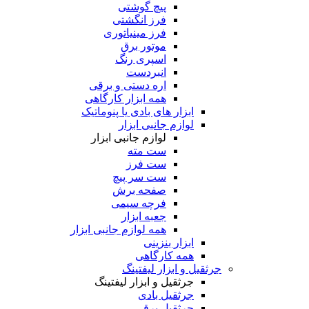
پیچ گوشتی
فرز انگشتی
فرز مینیاتوری
موتور برق
اسپری رنگ
انبردست
اره دستی و برقی
همه ابزار کارگاهی
ابزار های بادی یا پنوماتیک
لوازم جانبی ابزار
لوازم جانبی ابزار
ست مته
ست فرز
ست سر پیچ
صفحه برش
فرچه سیمی
جعبه ابزار
همه لوازم جانبی ابزار
ابزار بنزینی
همه کارگاهی
جرثقیل و ابزار لیفتینگ
جرثقیل و ابزار لیفتینگ
جرثقیل بادی
جرثقیل برقی