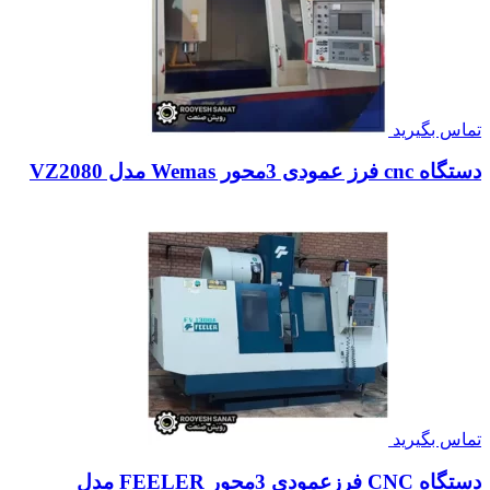
تماس بگیرید
دستگاه cnc فرز عمودی 3محور Wemas مدل VZ2080
تماس بگیرید
دستگاه CNC فرزعمودی 3محور FEELER مدل