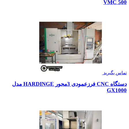
VMC 500
تماس بگیرید
دستگاه CNC فرزعمودی 3محور HARDINGE مدل
GX1000