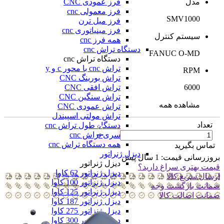
فرز عمودی CNC
مدل
فرز معمولی cnc
SMV1000
فرز میل ترن
فرز مینیاتوری cnc
سیستم کنترل
همه فرز cnc
دستگاه تراش cnc
FANUC O-MD
دستگاه تراش cnc
تراش cnc با محور c و y
RPM
تراش بورینگ CNC
تراش افقی CNC
6000
تراش سنگین CNC
مشاهده همه
تراش عمودی CNC
تراش مولتی اسپیندل
تعداد
دستگاه طول تراش cnc
سری تراش cnc
همه دستگاه تراش cnc
تماس بگیرید
دیزل ژنراتور
بروزرسانی قیمت:
1 سال پیش
دیزل ژنراتور
قیمت بهتری سراغ دارید؟
دیزل ژنراتور 62 کاوا
ارسال سریع کالا
دیزل ژنزاتور 100 کاوا
ضمانت بازگشت وجه
دیزل ژنراتور 125 کاوا
ضمانت اضالت کالا
دیزل ژنراتور 187 کاوا
دیزل ژنزاتور 275 کاوا
دیزل ژنزاتور 300 کاوا