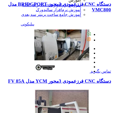
آموزش
دستگاه CNC فرزعمودی 3محور BRIDGPORT مدل
آموزش نرم‌افزار G-code برای CNC
VMC800
آموزش نرم‌افزار سالیدورک
آموزش جامع ساخت پرینتر سه بعدی
آموزش تراشکاری
آموزش کامل ساخت قالب سیلیکونی
همه آموزش
پیگیری سفارشات
تماس با ما
تماس بگیرید
دستگاه CNC فرزعمودی 3محور YCM مدل FV 85A