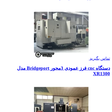
تماس بگیرید
دستگاه cnc فرز عمودی 3محور Bridgeport مدل
XR1300