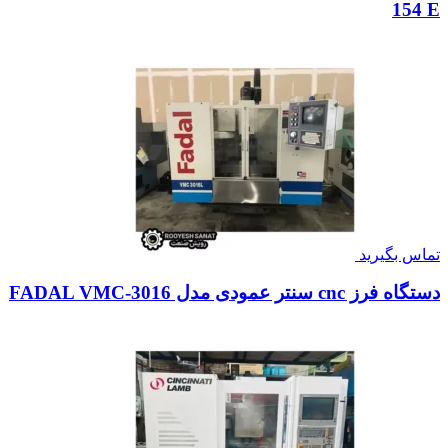
154 E
تماس بگیرید
دستگاه فرز cnc سنتر عمودی مدل FADAL VMC-3016