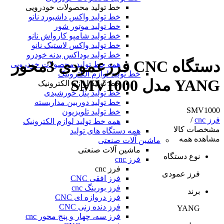
خط تولید محصولات خودرویی
خط تولید واکس داشبورد نانو
خط تولید موتور شور
خط تولید شامپو کارواش نانو
خط تولید واکس لاستیک نانو
خط تولید یوداکس بدنه خودرو
دستگاه CNC فرزعمودی 3محور
همه خط تولید محصولات خودرویی
خط تولید لوازم الکترونیک
YANG مدل SMV1000
خط تولید لوازم الکترونیک
خط تولید پنل خورشیدی
خط تولید دوربین مداربسته
SMV1000
خط تولید تلویزیون
فرز cnc
/
همه خط تولید لوازم الکترونیک
مشخصات کالا
همه دستگاه های تولید
مشاهده همه
ماشین آلات صنعتی
ماشین آلات صنعتی
نوع دستگاه
فرز cnc
فرز cnc
فرز عمودی
فرز افقی CNC
فرز بورینگ cnc
برند
فرز دروازه ای CNC
فرز دنده زنی CNC
YANG
فرز سه، چهار و پنج محور cnc