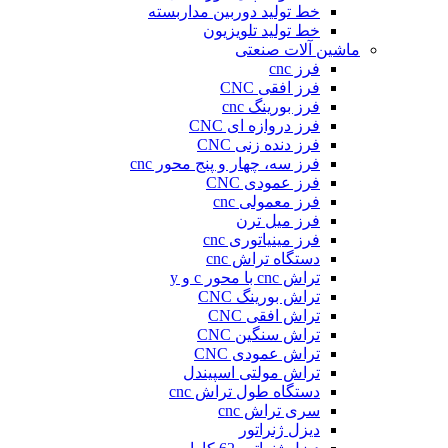
خط تولید دوربین مداربسته
خط تولید تلویزیون
ماشین آلات صنعتی
فرز cnc
فرز افقی CNC
فرز بورینگ cnc
فرز دروازه ای CNC
فرز دنده زنی CNC
فرز سه، چهار و پنج محور cnc
فرز عمودی CNC
فرز معمولی cnc
فرز میل ترن
فرز مینیاتوری cnc
دستگاه تراش cnc
تراش cnc با محور c و y
تراش بورینگ CNC
تراش افقی CNC
تراش سنگین CNC
تراش عمودی CNC
تراش مولتی اسپیندل
دستگاه طول تراش cnc
سری تراش cnc
دیزل ژنراتور