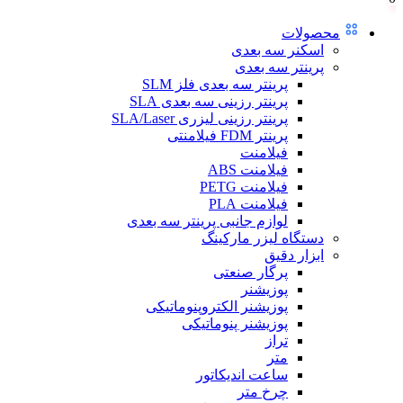
محصولات
اسکنر سه بعدی
پرینتر سه بعدی
پرینتر سه بعدی فلز SLM
پرینتر رزینی سه بعدی SLA
پرینتر رزینی لیزری SLA/Laser
پرینتر FDM فیلامنتی
فیلامنت
فیلامنت ABS
فیلامنت PETG
فیلامنت PLA
لوازم جانبی پرینتر سه بعدی
دستگاه لیزر مارکینگ
ابزار دقیق
پرگار صنعتی
پوزیشنر
پوزیشنر الکتروپنوماتیکی
پوزیشنر پنوماتیکی
تراز
متر
ساعت اندیکاتور
چرخ متر