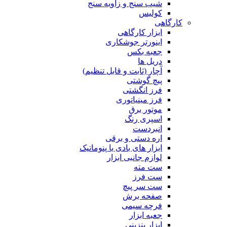
شیب سنج و زاویه سنج
کولیس
کارگاهی
ابزار کارگاهی
اینورتر جوشکاری
جعبه بکس
دریل ها
آچار (ثابت و قابل تنظیم)
پیچ گوشتی
فرز انگشتی
فرز مینیاتوری
موتور برق
اسپری رنگ
انبردست
اره دستی و برقی
ابزار های بادی یا پنوماتیک
لوازم جانبی ابزار
ست مته
ست فرز
ست سر پیچ
صفحه برش
فرچه سیمی
جعبه ابزار
ابزار بنزینی