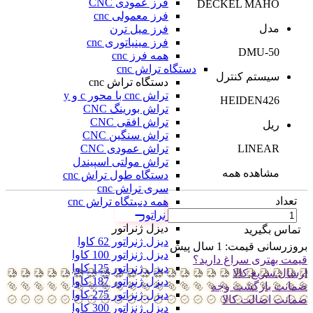
فرز عمودی CNC
DECKEL MAHO
فرز معمولی cnc
مدل
فرز میل ترن
فرز مینیاتوری cnc
DMU-50
همه فرز cnc
دستگاه تراش cnc
سیستم کنترل
دستگاه تراش cnc
تراش cnc با محور c و y
HEIDEN426
تراش بورینگ CNC
تراش افقی CNC
ریل
تراش سنگین CNC
تراش عمودی CNC
LINEAR
تراش مولتی اسپیندل
مشاهده همه
دستگاه طول تراش cnc
سری تراش cnc
تعداد
همه دستگاه تراش cnc
دیزل ژنراتور
دیزل ژنراتور
تماس بگیرید
دیزل ژنراتور 62 کاوا
بروزرسانی قیمت:
1 سال پیش
دیزل ژنزاتور 100 کاوا
قیمت بهتری سراغ دارید؟
دیزل ژنراتور 125 کاوا
ارسال سریع کالا
دیزل ژنراتور 187 کاوا
ضمانت بازگشت وجه
دیزل ژنزاتور 275 کاوا
ضمانت اضالت کالا
دیزل ژنزاتور 300 کاوا