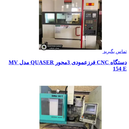
تماس بگیرید
دستگاه CNC فرزعمودی 3محور QUASER مدل MV
154 E