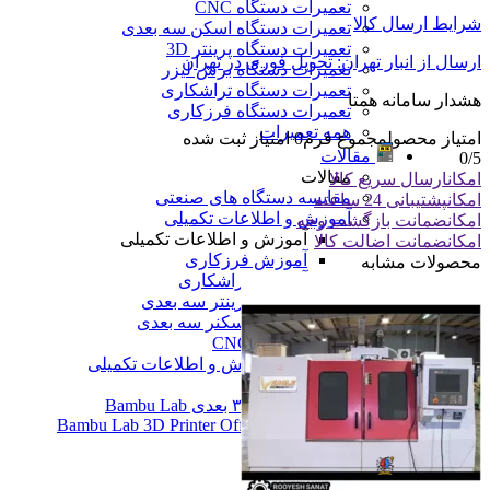
تعمیرات دستگاه CNC
شرایط ارسال کالا
تعمیرات دستگاه اسکن سه بعدی
تعمیرات دستگاه پرینتر 3D
ارسال از انبار تهران: تحویل فوری در تهران
تعمیرات دستگاه برش لیزر
تعمیرات دستگاه تراشکاری
هشدار سامانه همتا
تعمیرات دستگاه فرزکاری
همه تعمیرات
امتیاز محصول
مجموع فرم
0
امتیاز ثبت شده
مقالات
0
/5
مقالات
امکان
ارسال سریع کالا
مقایسه دستگاه های صنعتی
امکان
پشتیبانی 24 ساعته
آموزش و اطلاعات تکمیلی
امکان
ضمانت بازگشت وجه
آموزش و اطلاعات تکمیلی
امکان
ضمانت اضالت کالا
آموزش فرزکاری
محصولات مشابه
آموزش تراشکاری
آموزش پرینتر سه بعدی
آموزش اسکنر سه بعدی
آموزش CNC
همه آموزش و اطلاعات تکمیلی
اخبار
نمایندگی پرینتر ۳ بعدی Bambu Lab
Bambu Lab 3D Printer Official Distributor
همه مقالات
آموزش