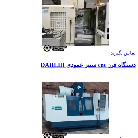
تماس بگیرید
دستگاه فرز cnc سنتر عمودی DAHLIH