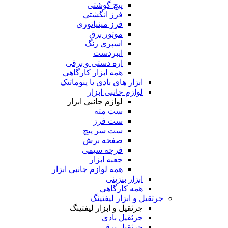
پیچ گوشتی
فرز انگشتی
فرز مینیاتوری
موتور برق
اسپری رنگ
انبردست
اره دستی و برقی
همه ابزار کارگاهی
ابزار های بادی یا پنوماتیک
لوازم جانبی ابزار
لوازم جانبی ابزار
ست مته
ست فرز
ست سر پیچ
صفحه برش
فرچه سیمی
جعبه ابزار
همه لوازم جانبی ابزار
ابزار بنزینی
همه کارگاهی
جرثقیل و ابزار لیفتینگ
جرثقیل و ابزار لیفتینگ
جرثقیل بادی
جرثقیل برقی