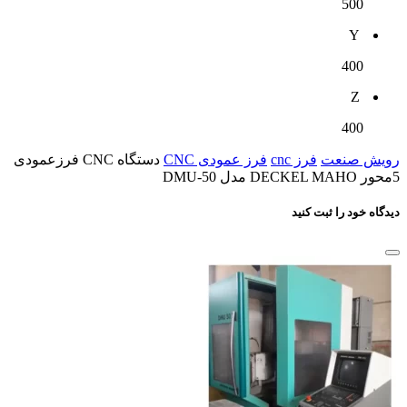
500
Y
400
Z
400
رویش صنعت
فرز cnc
فرز عمودی CNC
دستگاه CNC فرزعمودی
5محور DECKEL MAHO مدل DMU-50
دیدگاه خود را ثبت کنید