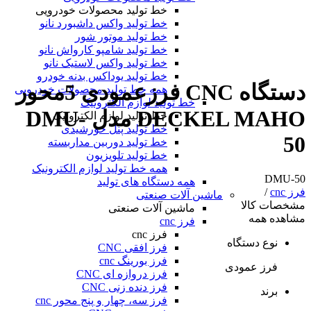
خط تولید محصولات خودرویی
خط تولید واکس داشبورد نانو
خط تولید موتور شور
خط تولید شامپو کارواش نانو
خط تولید واکس لاستیک نانو
خط تولید یوداکس بدنه خودرو
دستگاه CNC فرزعمودی 5محور
همه خط تولید محصولات خودرویی
خط تولید لوازم الکترونیک
DECKEL MAHO مدل DMU-
خط تولید لوازم الکترونیک
خط تولید پنل خورشیدی
50
خط تولید دوربین مداربسته
خط تولید تلویزیون
همه خط تولید لوازم الکترونیک
DMU-50
همه دستگاه های تولید
فرز cnc
/
ماشین آلات صنعتی
مشخصات کالا
ماشین آلات صنعتی
مشاهده همه
فرز cnc
فرز cnc
نوع دستگاه
فرز افقی CNC
فرز بورینگ cnc
فرز عمودی
فرز دروازه ای CNC
فرز دنده زنی CNC
برند
فرز سه، چهار و پنج محور cnc