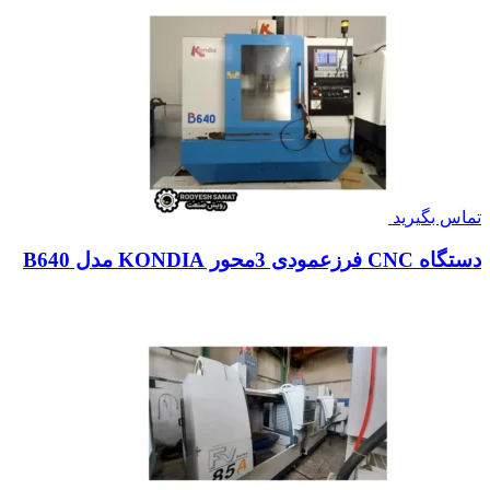
تماس بگیرید
دستگاه CNC فرزعمودی 3محور KONDIA مدل B640