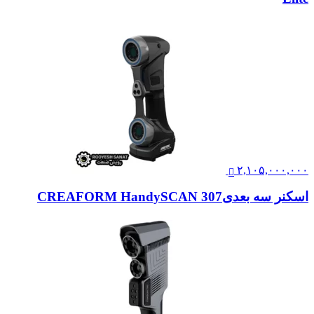
۲,۱۰۵,۰۰۰,۰۰۰
اسکنر سه بعدیCREAFORM HandySCAN 307