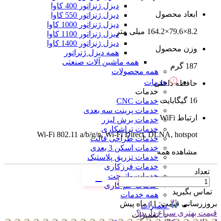
دیزل ژنزاتور 400 کاوا
ابعاد محصول
دیزل ژنزاتور 550 کاوا
دیزل ژنزاتور 1000 کاوا
8.2×79.6×164.2 میلی متر
دیزل ژنزاتور 1100 کاوا
دیزل ژنزاتور 1400 کاوا
وزن محصول
همه دیزل ژنراتور
همه ماشین آلات صنعتی
187 گرم
همه محصولات
خدمات
حافظه داخلی
خدمات
16 گیگابایت
خدمات CNC
خدمات پرینت سه بعدی
ارتباط WiFi
خدمات برش لیزر
خدمات تراشکاری
Wi-Fi 802.11 a/b/g/n, Wi-Fi Direct, DLNA, hotspot
خدمات طراحی قالب
خدمات اسکن 3 بعدی
مشاهده همه
خدمات تزریق پلاستیک
خدمات فرزکاری
تعداد
خدمات واترجت
خدمات خم کاری
تماس بگیرید
همه خدمات
بروزرسانی قیمت:
11 ماه پیش
تعمیرات
قیمت بهتری سراغ دارید؟
تعمیرات