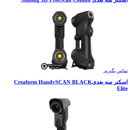
تماس بگیرید
اسکنر سه بعدیCreaform HandySCAN BLACK
Elite