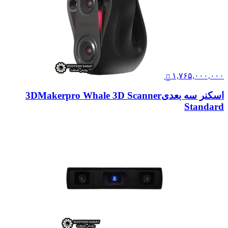
۱,۷۶۵,۰۰۰,۰۰۰
اسکنر سه بعدی3DMakerpro Whale 3D Scanner
Standard