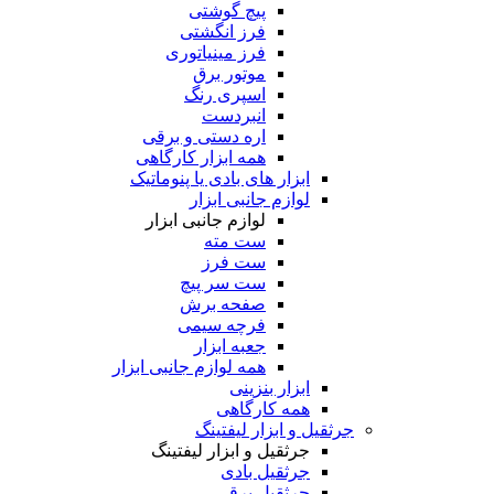
پیچ گوشتی
فرز انگشتی
فرز مینیاتوری
موتور برق
اسپری رنگ
انبردست
اره دستی و برقی
همه ابزار کارگاهی
ابزار های بادی یا پنوماتیک
لوازم جانبی ابزار
لوازم جانبی ابزار
ست مته
ست فرز
ست سر پیچ
صفحه برش
فرچه سیمی
جعبه ابزار
همه لوازم جانبی ابزار
ابزار بنزینی
همه کارگاهی
جرثقیل و ابزار لیفتینگ
جرثقیل و ابزار لیفتینگ
جرثقیل بادی
جرثقیل برقی