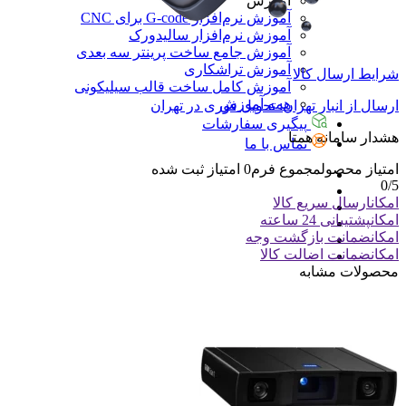
آموزش
آموزش نرم‌افزار G-code برای CNC
آموزش نرم‌افزار سالیدورک
آموزش جامع ساخت پرینتر سه بعدی
آموزش تراشکاری
شرایط ارسال کالا
آموزش کامل ساخت قالب سیلیکونی
همه آموزش
ارسال از انبار تهران: تحویل فوری در تهران
پیگیری سفارشات
هشدار سامانه همتا
تماس با ما
امتیاز محصول
مجموع فرم
0
امتیاز ثبت شده
0
/5
امکان
ارسال سریع کالا
امکان
پشتیبانی 24 ساعته
امکان
ضمانت بازگشت وجه
امکان
ضمانت اضالت کالا
محصولات مشابه