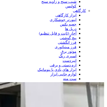
شیب سنج و زاویه سنج
کولیس
کارگاهی
ابزار کارگاهی
اینورتر جوشکاری
جعبه بکس
دریل ها
آچار (ثابت و قابل تنظیم)
پیچ گوشتی
فرز انگشتی
فرز مینیاتوری
موتور برق
اسپری رنگ
انبردست
اره دستی و برقی
ابزار های بادی یا پنوماتیک
لوازم جانبی ابزار
ست مته
ست فرز
ست سر پیچ
صفحه برش
فرچه سیمی
جعبه ابزار
ابزار بنزینی