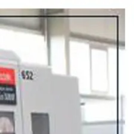
تعمیرات
تعمیرات دستگاه CNC
تعمیرات دستگاه اسکن سه بعدی
تعمیرات دستگاه پرینتر 3D
تعمیرات دستگاه برش لیزر
تعمیرات دستگاه تراشکاری
تعمیرات دستگاه فرزکاری
مقالات
مقایسه دستگاه های صنعتی
آموزش و اطلاعات تکمیلی
آموزش فرزکاری
آموزش تراشکاری
آموزش پرینتر سه بعدی
آموزش اسکنر سه بعدی
آموزش CNC
اخبار
نمایندگی پرینتر ۳ بعدی Bambu Lab
Bambu Lab 3D Printer Official Distributor
آموزش
آموزش نرم‌افزار G-code برای CNC
آموزش نرم‌افزار سالیدورک