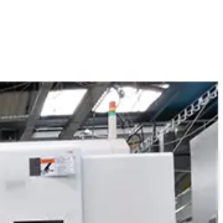
خط تولید بسته‌بندی مواد غذایی
دستگاه تولید پاپ کورن
خط تولید نسکافه
خط تولید کافی میکس
خط تولید کاپوچینو
خط تولید قهوه
خط تولید مواد شوینده
خط تولید مایع ظرفشویی
خط تولید مایع دستشویی
خط تولید پودر شوینده
خط تولید شیشه شور
خط تولید وایتکس
خط تولید مایع سفید کننده و جرمگیر
خط تولید مواد شوینده خانگی
خط تولید محصولات شوینده صنعتی
خط تولید سیم ظرفشویی
خط تولید محصولات خودرویی
خط تولید واکس داشبورد نانو
خط تولید موتور شور
خط تولید شامپو کارواش نانو
خط تولید واکس لاستیک نانو
خط تولید یوداکس بدنه خودرو
خط تولید لوازم الکترونیک
خط تولید پنل خورشیدی