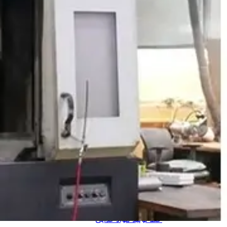
جرثقیل و ابزار لیفتینگ
جرثقیل بادی
جرثقیل برقی
جرثقیل دستی
جرثقیل ضد انفجار
جرثقیل برجی
جرثقیل بازویی
جرثقیل دروازه ای
جرثقیل ماشینی
جرثقیل سقفی
دستگاه های تولید
دستگاه های تولید سلولزی
خط تولید دستمال کاغذی
خط تولید دستمال دلسی
خط تولید نوار بهداشتی
خط تولید لیوان یکبار مصرف
خط تولید لیوان دوجداره
دستگاه های تولید پلیمری
خط تولید کیسه فریزر
خط تولید کیسه زباله
خط تولید نایلون دسته دار
خط تولید طاقه نایلون مادر
خط تولید مواد غذایی