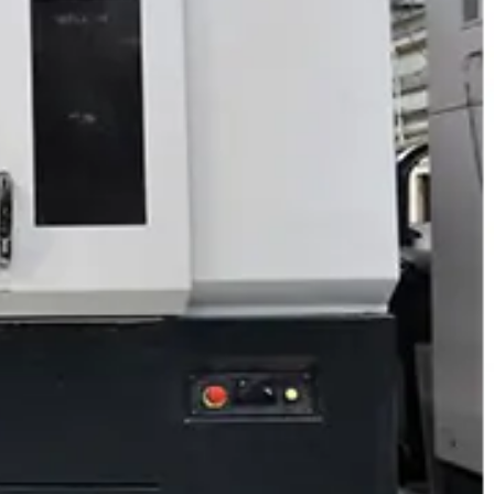
خط تولید دوربین مداربسته
خط تولید تلویزیون
ماشین آلات صنعتی
فرز cnc
فرز افقی CNC
فرز بورینگ cnc
فرز دروازه ای CNC
فرز دنده زنی CNC
فرز سه، چهار و پنج محور cnc
فرز عمودی CNC
فرز معمولی cnc
فرز میل ترن
فرز مینیاتوری cnc
دستگاه تراش cnc
تراش cnc با محور c و y
تراش بورینگ CNC
تراش افقی CNC
تراش سنگین CNC
تراش عمودی CNC
تراش مولتی اسپیندل
دستگاه طول تراش cnc
سری تراش cnc
دیزل ژنراتور