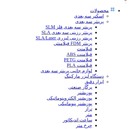
محصولات
اسکنر سه بعدی
پرینتر سه بعدی
پرینتر سه بعدی فلز SLM
پرینتر رزینی سه بعدی SLA
پرینتر رزینی لیزری SLA/Laser
پرینتر FDM فیلامنتی
فیلامنت
فیلامنت ABS
فیلامنت PETG
فیلامنت PLA
لوازم جانبی پرینتر سه بعدی
دستگاه لیزر مارکینگ
ابزار دقیق
پرگار صنعتی
پوزیشنر
پوزیشنر الکتروپنوماتیکی
پوزیشنر پنوماتیکی
تراز
متر
ساعت اندیکاتور
چرخ متر