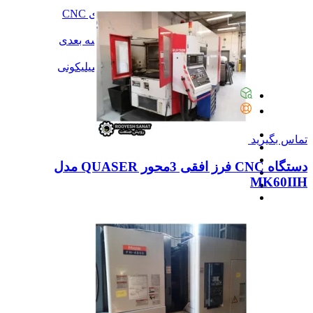
آموزش
آموزش نرم‌افزار G-code برای CNC
آموزش نرم‌افزار سالیدورک
آموزش جامع ساخت پرینتر سه بعدی
آموزش تراشکاری
آموزش کامل ساخت قالب سیلیکونی
همه آموزش
پیگیری سفارشات
تماس با ما
تماس بگیرید
دستگاه CNC فرز افقی 3محور QUASER مدل
MK60IIH