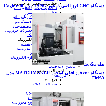
خط تولید محصولات خودرویی
دستگاه CNC فرز افقی 3محور YANG مدل Eagle 600
خط تولید واکس داشبورد نانو
خط تولید موتور شور
خط تولید شامپو کارواش نانو
خط تولید واکس لاستیک نانو
خط تولید یوداکس بدنه خودرو
همه خط تولید محصولات خودرویی
خط تولید لوازم الکترونیک
خط تولید لوازم الکترونیک
خط تولید پنل خورشیدی
خط تولید دوربین مداربسته
خط تولید تلویزیون
همه خط تولید لوازم الکترونیک
همه دستگاه های تولید
تماس بگیرید
ماشین آلات صنعتی
ماشین آلات صنعتی
دستگاه cnc فرز افقی 4محور MATCHMAKER مدل
فرز cnc
FMS3
فرز cnc
فرز افقی CNC
فرز بورینگ cnc
فرز دروازه ای CNC
فرز دنده زنی CNC
فرز سه، چهار و پنج محور cnc