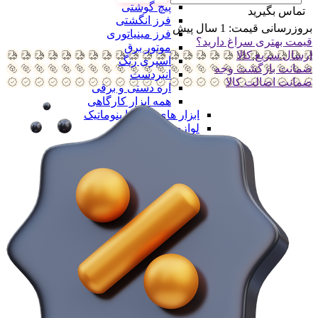
پیچ گوشتی
تماس بگیرید
فرز انگشتی
بروزرسانی قیمت:
1 سال پیش
فرز مینیاتوری
قیمت بهتری سراغ دارید؟
موتور برق
ارسال سریع کالا
اسپری رنگ
ضمانت بازگشت وجه
انبردست
ضمانت اضالت کالا
اره دستی و برقی
همه ابزار کارگاهی
ابزار های بادی یا پنوماتیک
لوازم جانبی ابزار
لوازم جانبی ابزار
ست مته
ست فرز
ست سر پیچ
صفحه برش
فرچه سیمی
جعبه ابزار
همه لوازم جانبی ابزار
ابزار بنزینی
همه کارگاهی
جرثقیل و ابزار لیفتینگ
جرثقیل و ابزار لیفتینگ
جرثقیل بادی
جرثقیل برقی