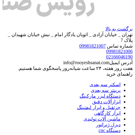
برگشت به بالا
تهران _ خیابان آزادی _ اتوبان یادگار امام _ نبش خیابان شهیدان _
پلاک 7
شماره تماس
09981821007
09981821006
02166046190
آدرس ایمیل
info@rooyeshsanat.com
هفت روز هفته، ۲۴ ساعت شبانه‌روز پاسخگوی شما هستیم.
راهنمای خرید
اسکنر سه بعدی
پرینتر سه بعدی
دستگاه لیزر مارکینگ
ابزارآلات دقیق
جرثقیل و ابزار لیفتینگ
ابزار کارگاهی
ماشین آلات تولیدی
دیزل ژنراتور
دستگاه cnc