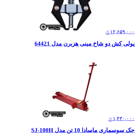
۱۲,۶۵۹,۰۰۰
پولی کش دو شاخ مینی هزبرن مدل 64421
۱,۴۳۰,۰۰۰
جک سوسماری ماسادا 10 تن مدل SJ-100H