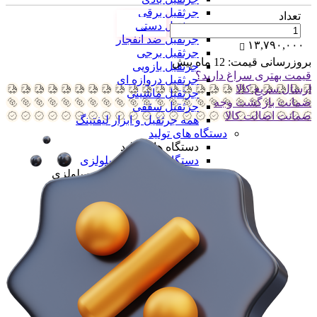
جرثقیل برقی
تعداد
جرثقیل دستی
جرثقیل ضد انفجار
۱۳,۷۹۰,۰۰۰
جرثقیل برجی
بروزرسانی قیمت:
12 ماه پیش
جرثقیل بازویی
قیمت بهتری سراغ دارید؟
جرثقیل دروازه ای
ارسال سریع کالا
جرثقیل ماشینی
ضمانت بازگشت وجه
جرثقیل سقفی
ضمانت اضالت کالا
همه جرثقیل و ابزار لیفتینگ
دستگاه های تولید
دستگاه های تولید
دستگاه های تولید سلولزی
دستگاه های تولید سلولزی
خط تولید دستمال کاغذی
خط تولید دستمال دلسی
خط تولید نوار بهداشتی
خط تولید لیوان یکبار مصرف
خط تولید لیوان دوجداره
همه دستگاه های تولید سلولزی
دستگاه های تولید پلیمری
دستگاه های تولید پلیمری
خط تولید کیسه فریزر
خط تولید کیسه زباله