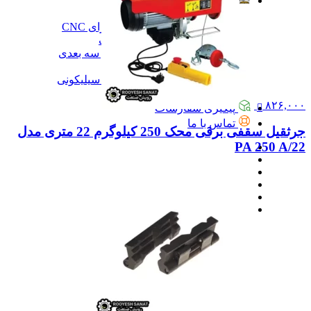
آموزش
آموزش
آموزش نرم‌افزار G-code برای CNC
آموزش نرم‌افزار سالیدورک
آموزش جامع ساخت پرینتر سه بعدی
آموزش تراشکاری
آموزش کامل ساخت قالب سیلیکونی
همه آموزش
۸۲۶,۰۰۰
پیگیری سفارشات
تماس با ما
جرثقیل سقفی برقی محک 250 کیلوگرم 22 متری مدل
PA 250 A/22