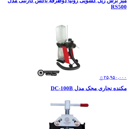
میز برش ریل کشویی رونیا دوطرفه باکس کارتنی مدل
RS500
۲۵,۹۵۰,۰۰۰
مکنده نجاری محک مدل DC-100B