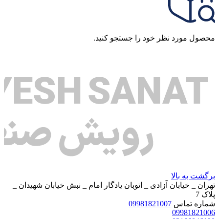
محصول مورد نظر خود را جستجو کنید.
برگشت به بالا
تهران _ خیابان آزادی _ اتوبان یادگار امام _ نبش خیابان شهیدان _
پلاک 7
شماره تماس
09981821007
09981821006