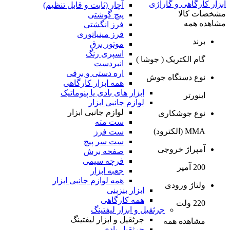
ابزار کارگاهی و گاراژی
آچار (ثابت و قابل تنظیم)
مشخصات کالا
پیچ گوشتی
مشاهده همه
فرز انگشتی
فرز مینیاتوری
برند
موتور برق
اسپری رنگ
گام الکتریک ( جوشا )
انبردست
اره دستی و برقی
نوع دستگاه جوش
همه ابزار کارگاهی
ابزار های بادی یا پنوماتیک
اینورتر
لوازم جانبی ابزار
لوازم جانبی ابزار
نوع جوشکاری
ست مته
MMA (الکترود)
ست فرز
ست سر پیچ
آمپراژ خروجی
صفحه برش
فرچه سیمی
200 آمپر
جعبه ابزار
همه لوازم جانبی ابزار
ولتاژ ورودی
ابزار بنزینی
همه کارگاهی
220 ولت
جرثقیل و ابزار لیفتینگ
جرثقیل و ابزار لیفتینگ
مشاهده همه
جرثقیل بادی