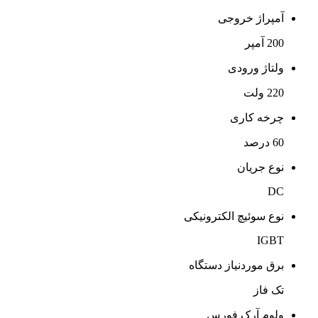
آمپراژ خروجی
200 آمپر
ولتاژ ورودی
220 ولت
چرخه کاری
60 درصد
نوع جریان
DC
نوع سوئیچ الکترونیکی
IGBT
برق موردنیاز دستگاه
تک فاز
ولوم آرک فورس