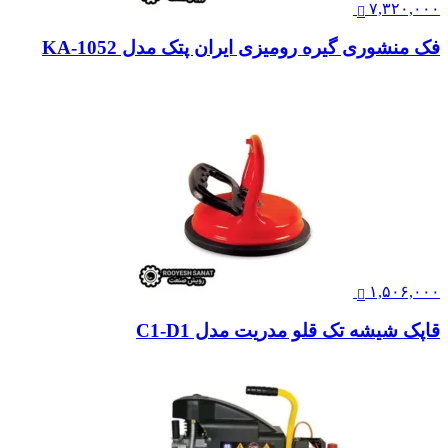
۷,۳۲۰,۰۰۰
فک منشوری گیره رومیزی ایران پتک مدل KA-1052
۱,۵۰۶,۰۰۰
قاپک شیشه تک قلو مدریت مدل C1-D1