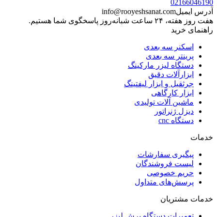
02166046190
آدرس ایمیل
info@rooyeshsanat.com
هفت روز هفته، ۲۴ ساعت شبانه‌روز پاسخگوی شما هستیم.
راهنمای خرید
اسکنر سه بعدی
پرینتر سه بعدی
دستگاه لیزر مارکینگ
ابزارآلات دقیق
جرثقیل و ابزار لیفتینگ
ابزار کارگاهی
ماشین آلات تولیدی
دیزل ژنراتور
دستگاه cnc
خدمات
پیگیری سفارشات
لیست فروشندگان
حریم خصوصی
پرسش‌های متداول
خدمات مشتریان
تعمیرات دستگاه برش لیزر