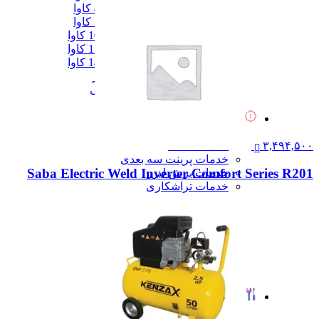
دیزل ژنزاتور 400 کاوا
دیزل ژنزاتور 550 کاوا
دیزل ژنزاتور 1000 کاوا
دیزل ژنزاتور 1100 کاوا
دیزل ژنزاتور 1400 کاوا
همه دیزل ژنراتور
همه ماشین آلات صنعتی
همه محصولات
خدمات
خدمات
خدمات CNC
۳,۴۹۴,۵۰۰
خدمات پرینت سه بعدی
Saba Electric Weld Inverter Comfort Series R201
خدمات برش لیزر
خدمات تراشکاری
خدمات طراحی قالب
خدمات اسکن 3 بعدی
خدمات تزریق پلاستیک
خدمات فرزکاری
خدمات واترجت
خدمات خم کاری
همه خدمات
تعمیرات
تعمیرات