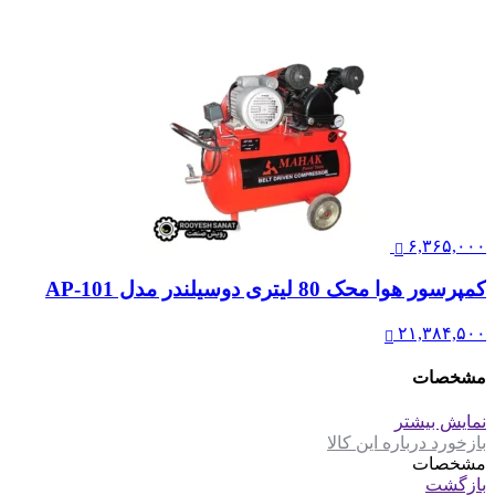
۶,۳۶۵,۰۰۰
کمپرسور هوا محک 80 لیتری دوسیلندر مدل AP-101
۲۱,۳۸۴,۵۰۰
مشخصات
نمایش بیشتر
بازخورد درباره این کالا
مشخصات
بازگشت