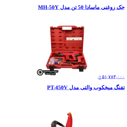
جک روغنی ماسادا 50 تن مدل MH-50Y
۵۱,۷۸۳,۰۰۰
تفنگ میخکوب والتی مدل PT-450V