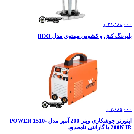
۲۱,۴۸۸,۰۰۰
بلبرینگ کش و کشویی مهدوی مدل BOO
۲,۶۸۵,۰۰۰
اینورتر جوشکاری وینر 200 آمپر مدل POWER 1510-
200N IR با گارانتی نامحدود