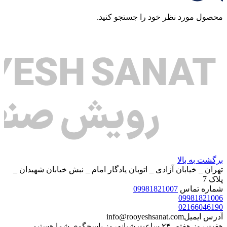
محصول مورد نظر خود را جستجو کنید.
برگشت به بالا
تهران _ خیابان آزادی _ اتوبان یادگار امام _ نبش خیابان شهیدان _
پلاک 7
شماره تماس
09981821007
09981821006
02166046190
آدرس ایمیل
info@rooyeshsanat.com
هفت روز هفته، ۲۴ ساعت شبانه‌روز پاسخگوی شما هستیم.