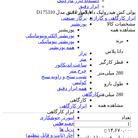
دستگاه لیزر مارکینگ
ابزار دقیق
ابزار دقیق
پولی کش هیدرولیک داناپلاس 10 تن مدل D175310
پرگار صنعتی
ابزار کارگاهی و گاراژی
پوزیشنر
مشخصات کالا
پوزیشنر
مشاهده همه
پوزیشنر الکتروپنوماتیکی
برند
پوزیشنر پنوماتیکی
همه پوزیشنر
دانا پلاس
تراز
متر
قطر کارگیر
ساعت اندیکاتور
چرخ متر
280 میلی‌متر
شیب سنج و زاویه سنج
کولیس
طول بازو
همه ابزار دقیق
کارگاهی
280 میلی‌متر
کارگاهی
مشاهده همه
ابزار کارگاهی
ابزار کارگاهی
اینورتر جوشکاری
تعداد
جعبه بکس
دریل ها
۱۴,۶۷۰,۰۰۰
آچار (ثابت و قابل تنظیم)
بروزرسانی قیمت:
12 ماه پیش