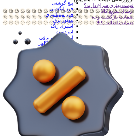
پیچ گوشتی
قیمت بهتری سراغ دارید؟
فرز انگشتی
ارسال سریع کالا
فرز مینیاتوری
ضمانت بازگشت وجه
موتور برق
ضمانت اضالت کالا
اسپری رنگ
انبردست
اره دستی و برقی
همه ابزار کارگاهی
ابزار های بادی یا پنوماتیک
لوازم جانبی ابزار
لوازم جانبی ابزار
ست مته
ست فرز
ست سر پیچ
صفحه برش
فرچه سیمی
جعبه ابزار
همه لوازم جانبی ابزار
ابزار بنزینی
همه کارگاهی
جرثقیل و ابزار لیفتینگ
جرثقیل و ابزار لیفتینگ
جرثقیل بادی
جرثقیل برقی