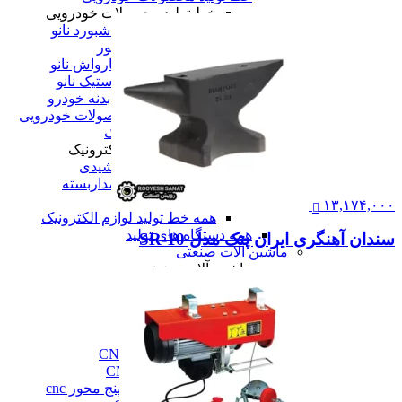
خط تولید محصولات خودرویی
خط تولید واکس داشبورد نانو
خط تولید موتور شور
خط تولید شامپو کارواش نانو
خط تولید واکس لاستیک نانو
خط تولید یوداکس بدنه خودرو
همه خط تولید محصولات خودرویی
خط تولید لوازم الکترونیک
خط تولید لوازم الکترونیک
خط تولید پنل خورشیدی
خط تولید دوربین مداربسته
خط تولید تلویزیون
۱۳,۱۷۴,۰۰۰
همه خط تولید لوازم الکترونیک
همه دستگاه های تولید
سندان آهنگری ایران پتک مدل SR-10
ماشین آلات صنعتی
ماشین آلات صنعتی
فرز cnc
فرز cnc
فرز افقی CNC
فرز بورینگ cnc
فرز دروازه ای CNC
فرز دنده زنی CNC
فرز سه، چهار و پنج محور cnc