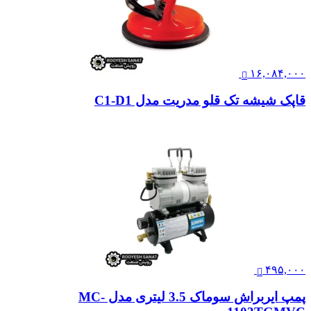
۱۶,۰۸۴,۰۰۰
قاپک شیشه تک قلو مدریت مدل C1-D1
۴۹۵,۰۰۰
پمپ ایربراش سوماک 3.5 لیتری مدل MC-