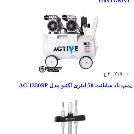
1103TGMVC
۳۰,۲۱۵,۰۰۰
پمپ باد سایلنت 50 لیتری اکتیو مدل AC-1350SP