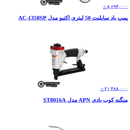
۸,۶۹۴,۰۰۰
پمپ باد سایلنت 50 لیتری اکتیو مدل AC-1350SP
۲۱,۴۸۸,۰۰۰
منگنه کوب بادی APN مدل ST8016A