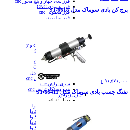
فرز سه، چهار و پنج محور cnc
فرز عمودی CNC
پرچ کن بادی سوماک مدل ST-6618
فرز معمولی cnc
فرز میل ترن
فرز مینیاتوری cnc
همه فرز cnc
دستگاه تراش cnc
دستگاه تراش cnc
تراش cnc با محور c و y
تراش بورینگ CNC
تراش افقی CNC
تراش سنگین CNC
تراش عمودی CNC
تراش مولتی اسپیندل
دستگاه طول تراش cnc
۹۱,۵۷۱,۰۰۰
سری تراش cnc
همه دستگاه تراش cnc
تفنگ چسب بادی سوماک مدل ST-66411
دیزل ژنراتور
دیزل ژنراتور
دیزل ژنراتور 62 کاوا
دیزل ژنزاتور 100 کاوا
دیزل ژنراتور 125 کاوا
دیزل ژنراتور 187 کاوا
دیزل ژنزاتور 275 کاوا