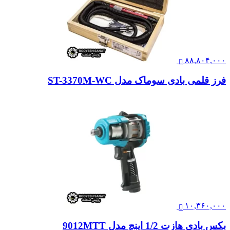
۸۸,۸۰۴,۰۰۰
فرز قلمی بادی سوماک مدل ST-3370M-WC
۱۰,۳۶۰,۰۰۰
بکس بادی هازت 1/2 اینچ مدل 9012MTT