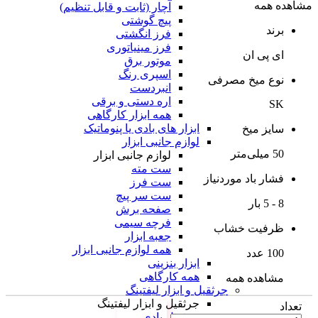
مشاهده همه
آچار (ثابت و قابل تنظیم)
پیچ گوشتی
برند
فرز انگشتی
فرز مینیاتوری
ای پی ان
موتور برق
اسپری رنگ
نوع میخ مصرفی
انبردست
اره دستی و برقی
SK
همه ابزار کارگاهی
ابزار های بادی یا پنوماتیک
سایز میخ
لوازم جانبی ابزار
50 میلی‌متر
لوازم جانبی ابزار
ست مته
فشار باد موردنیاز
ست فرز
ست سر پیچ
8 - 5 بار
صفحه برش
فرچه سیمی
ظرفیت خشاب
جعبه ابزار
همه لوازم جانبی ابزار
100 عدد
ابزار بنزینی
همه کارگاهی
مشاهده همه
جرثقیل و ابزار لیفتینگ
جرثقیل و ابزار لیفتینگ
تعداد
جرثقیل بادی