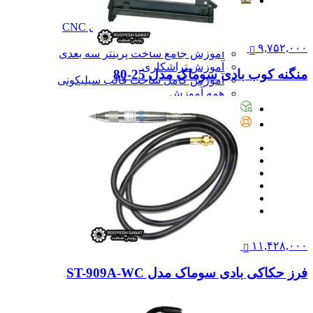
آموزش
آموزش
آموزش نرم‌افزار G-code برای CNC
آموزش نرم‌افزار سالیدورک
۹,۷۵۲,۰۰۰
آموزش جامع ساخت پرینتر سه بعدی
آموزش تراشکاری
منگنه کوب بادی سوماک مدل 25-80
آموزش کامل ساخت قالب سیلیکونی
همه آموزش
پیگیری سفارشات
تماس با ما
۱۱,۴۲۸,۰۰۰
فرز حکاکی بادی سوماک مدل ST-909A-WC