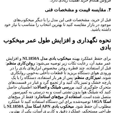
فروش هنگام خرید اهمیت زیادی دارد.
۴. مقایسه قیمت و مشخصات فنی
قبل از خرید، مشخصات فنی این مدل را با دیگر میخکوب‌های
موجود در بازار مقایسه کنید تا بهترین انتخاب را متناسب با نیاز خود
داشته باشید.
نحوه نگهداری و افزایش طول عمر میخکوب
بادی
برای حفظ عملکرد بهینه
میخکوب بادی مدل NL1850A
و افزایش
عمر مفید آن، رعایت نکات زیر توصیه می‌شود:
روغن‌کاری منظم
:
قبل از استفاده، چند قطره روغن مخصوص ابزارهای بادی را در
ورودی هوای دستگاه بریزید تا قطعات داخلی به‌خوبی روانکاری
شوند.
تمیزکاری منظم
: پس از هر بار استفاده، دستگاه را با یک
پارچه خشک و تمیز پاک کنید و از تجمع گرد و غبار در قسمت‌های
متحرک جلوگیری کنید.
بررسی شیلنگ و اتصالات
: اطمینان حاصل
کنید که شیلنگ هوا بدون نشتی است و به درستی به کمپرسور
متصل شده است.
استفاده از میخ‌های استاندارد
: فقط از میخ‌های
اسکا ۱۸GA
توصیه‌شده برای این دستگاه استفاده کنید تا عملکرد
مطلوب آن حفظ شود.
میخکوب بادی APN اسکا مدل NL1850A
با
طراحی مستحکم، عملکرد دقیق و کاربری آسان، یکی از بهترین