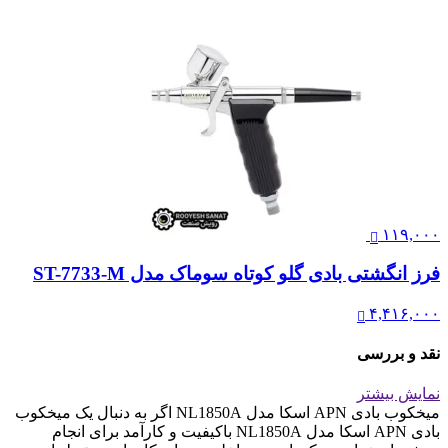
۱۱۹,۰۰۰
فرز انگشتی بادی گلو کوتاه سوماک مدل ST-7733-M
۴,۴۱۶,۰۰۰
نقد و بررسی
نمایش بیشتر
میخکوب بادی APN اسکا مدل NL1850A اگر به دنبال یک میخکوب
بادی APN اسکا مدل NL1850A باکیفیت و کارآمد برای انجام