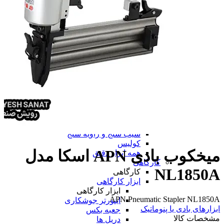
همه پرینتر سه بعدی
دستگاه لیزر مارکینگ
ابزار دقیق
ابزار دقیق
پرگار صنعتی
پوزیشنر
پوزیشنر
پوزیشنر الکتروپنوماتیکی
پوزیشنر پنوماتیکی
همه پوزیشنر
تراز
متر
ساعت اندیکاتور
چرخ متر
شیب سنج و زاویه سنج
کولیس
میخکوب بادی APN اسکا مدل
همه ابزار دقیق
کارگاهی
NL1850A
کارگاهی
ابزار کارگاهی
ابزار کارگاهی
APN Pneumatic Stapler NL1850A
اینورتر جوشکاری
ابزارهای بادی یا پنوماتیک
جعبه بکس
مشخصات کالا
دریل ها