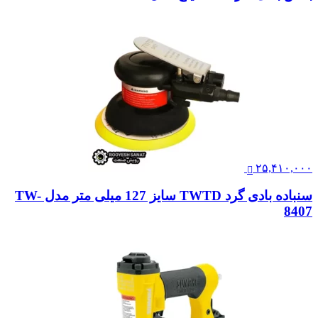
۲۵,۴۱۰,۰۰۰
سنباده بادی گرد TWTD سایز 127 میلی متر مدل TW-
8407