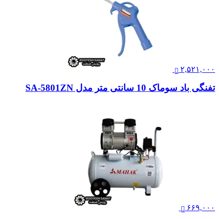
۲,۵۲۱,۰۰۰
تفنگی باد سوماک 10 سانتی متر مدل SA-5801ZN
۶۶۹,۰۰۰