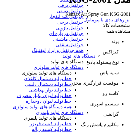
جرثقیل برقی
جرثقیل دستی
Kenzax Air Spray Gun KSG-2001
جرثقیل ضد انفجار
ابزارهای بادی یا پنوماتیک
جرثقیل برجی
مشخصات کالا
جرثقیل بازویی
مشاهده همه
جرثقیل دروازه ای
جرثقیل ماشینی
برند
جرثقیل سقفی
همه جرثقیل و ابزار لیفتینگ
کنزاکس
دستگاه های تولید
دستگاه های تولید
نوع پیستوله بادی
دستگاه های تولید سلولزی
سایه پاش
دستگاه های تولید سلولزی
خط تولید دستمال کاغذی
موقعیت قرارگیری مخزن
خط تولید دستمال دلسی
خط تولید نوار بهداشتی
کاسه رو
خط تولید لیوان یکبار مصرف
خط تولید لیوان دوجداره
سیستم اسپری
همه دستگاه های تولید سلولزی
دستگاه های تولید پلیمری
گرانشی
دستگاه های تولید پلیمری
خط تولید کیسه فریزر
مکانیزم پاشش رنگ
خط تولید کیسه زباله