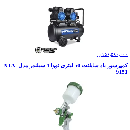
۱۵۶,۵۸۰,۰۰۰
کمپرسور باد سایلنت 50 لیتری نووا 4 سیلندر مدل NTA-
9151