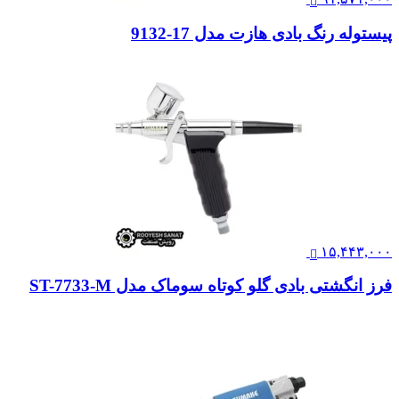
پیستوله رنگ بادی هازت مدل 17-9132
۱۵,۴۴۳,۰۰۰
فرز انگشتی بادی گلو کوتاه سوماک مدل ST-7733-M