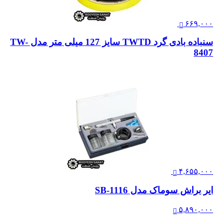
۶۶۹,۰۰۰
سنباده بادی گرد TWTD سایز 127 میلی متر مدل TW-
8407
۴,۶۵۵,۰۰۰
ایر براش سوماک مدل SB-1116
۵,۸۹۰,۰۰۰