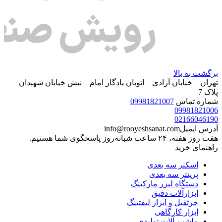
برگشت به بالا
تهران _ خیابان آزادی _ اتوبان یادگار امام _ نبش خیابان شهیدان _
پلاک 7
شماره تماس
09981821007
09981821006
02166046190
آدرس ایمیل
info@rooyeshsanat.com
هفت روز هفته، ۲۴ ساعت شبانه‌روز پاسخگوی شما هستیم.
راهنمای خرید
اسکنر سه بعدی
پرینتر سه بعدی
دستگاه لیزر مارکینگ
ابزارآلات دقیق
جرثقیل و ابزار لیفتینگ
ابزار کارگاهی
ماشین آلات تولیدی