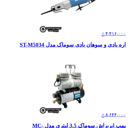
۴,۴۱۶,۰۰۰
اره بادی و سوهان بادی سوماک مدل ST-M5034
۸,۶۴۴,۰۰۰
پمپ ایربراش سوماک 3.5 لیتری مدل MC-