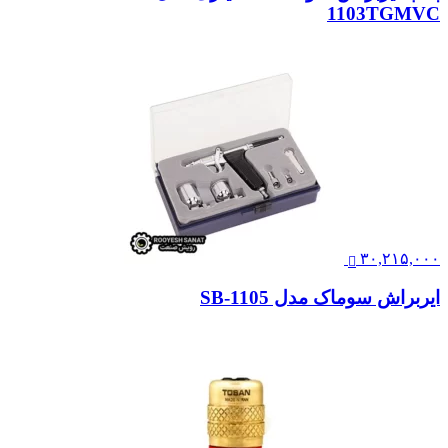
1103TGMVC
۳۰,۲۱۵,۰۰۰
ایربراش سوماک مدل SB-1105