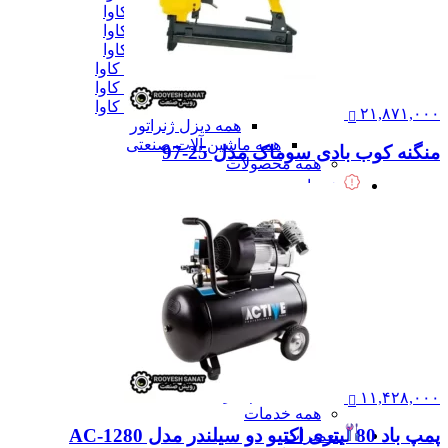
دیزل ژنزاتور 300 کاوا
دیزل ژنزاتور 400 کاوا
دیزل ژنزاتور 550 کاوا
دیزل ژنزاتور 1000 کاوا
دیزل ژنزاتور 1100 کاوا
دیزل ژنزاتور 1400 کاوا
۲۱,۸۷۱,۰۰۰
همه دیزل ژنراتور
همه ماشین آلات صنعتی
منگنه کوب بادی سوماک مدل 25-97
همه محصولات
خدمات
خدمات
خدمات CNC
خدمات پرینت سه بعدی
خدمات برش لیزر
خدمات تراشکاری
خدمات طراحی قالب
خدمات اسکن 3 بعدی
خدمات تزریق پلاستیک
خدمات فرزکاری
خدمات واترجت
خدمات خم کاری
۱۱,۴۲۸,۰۰۰
همه خدمات
پمپ باد 80 لیتری اکتیو دو سیلندر مدل AC-1280
تعمیرات