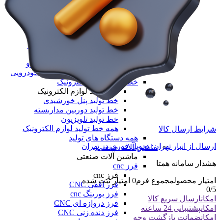
خط تولید محصولات خودرویی
خط تولید محصولات خودرویی
خط تولید واکس داشبورد نانو
خط تولید موتور شور
خط تولید شامپو کارواش نانو
خط تولید واکس لاستیک نانو
خط تولید یوداکس بدنه خودرو
همه خط تولید محصولات خودرویی
خط تولید لوازم الکترونیک
خط تولید لوازم الکترونیک
خط تولید پنل خورشیدی
خط تولید دوربین مداربسته
خط تولید تلویزیون
همه خط تولید لوازم الکترونیک
شرایط ارسال کالا
همه دستگاه های تولید
ارسال از انبار تهران: تحویل فوری در تهران
ماشین آلات صنعتی
ماشین آلات صنعتی
هشدار سامانه همتا
فرز cnc
فرز cnc
امتیاز محصول
مجموع فرم
0
امتیاز ثبت شده
فرز افقی CNC
0
/5
فرز بورینگ cnc
امکان
ارسال سریع کالا
فرز دروازه ای CNC
امکان
پشتیبانی 24 ساعته
فرز دنده زنی CNC
امکان
ضمانت بازگشت وجه