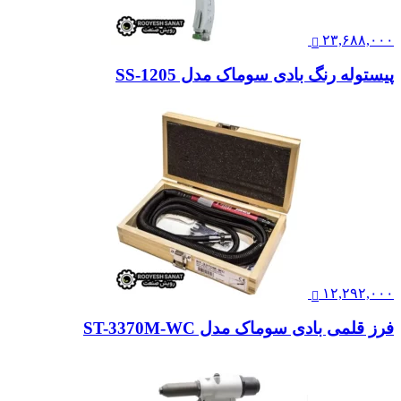
۲۳,۶۸۸,۰۰۰
پیستوله رنگ بادی سوماک مدل SS-1205
۱۲,۲۹۲,۰۰۰
فرز قلمی بادی سوماک مدل ST-3370M-WC