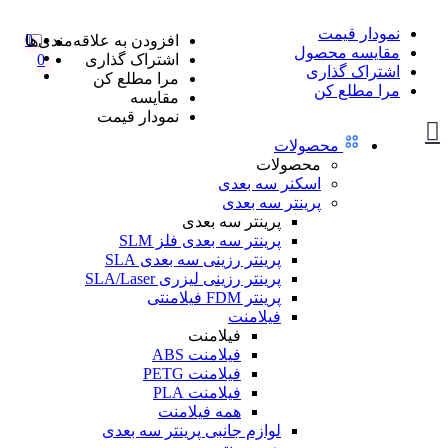
نمودار قیمت
0
افزودن به علاقه‌مندی‌ها
مقایسه محصول
اشتراک گذاری
0
اشتراک گذاری
مرا مطلع کن
مرا مطلع کن
مقایسه
نمودار قیمت
محصولات
محصولات
اسکنر سه بعدی
پرینتر سه بعدی
پرینتر سه بعدی
پرینتر سه بعدی فلز SLM
پرینتر رزینی سه بعدی SLA
پرینتر رزینی لیزری SLA/Laser
پرینتر FDM فیلامنتی
فیلامنت
فیلامنت
فیلامنت ABS
فیلامنت PETG
فیلامنت PLA
همه فیلامنت
لوازم جانبی پرینتر سه بعدی