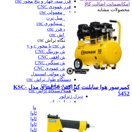
فرز سه، چهار و پنج محور cnc
امکان
ضمانت اضالت کالا
فرز عمودی CNC
محصولات مشابه
فرز معمولی cnc
فرز میل ترن
فرز مینیاتوری cnc
همه فرز cnc
دستگاه تراش cnc
دستگاه تراش cnc
تراش cnc با محور c و y
تراش بورینگ CNC
تراش افقی CNC
تراش سنگین CNC
تراش عمودی CNC
تراش مولتی اسپیندل
دستگاه طول تراش cnc
سری تراش cnc
کمپرسور هوا سایلنت کنزاکس 50 لیتری مدل KSC-
همه دستگاه تراش cnc
5452
دیزل ژنراتور
دیزل ژنراتور
دیزل ژنراتور 62 کاوا
دیزل ژنزاتور 100 کاوا
دیزل ژنراتور 125 کاوا
دیزل ژنراتور 187 کاوا
دیزل ژنزاتور 275 کاوا