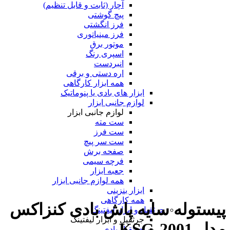
آچار (ثابت و قابل تنظیم)
پیچ گوشتی
فرز انگشتی
فرز مینیاتوری
موتور برق
اسپری رنگ
انبردست
اره دستی و برقی
همه ابزار کارگاهی
ابزار های بادی یا پنوماتیک
لوازم جانبی ابزار
لوازم جانبی ابزار
ست مته
ست فرز
ست سر پیچ
صفحه برش
فرچه سیمی
جعبه ابزار
همه لوازم جانبی ابزار
ابزار بنزینی
همه کارگاهی
پیستوله سایه پاش بادی کنزاکس
جرثقیل و ابزار لیفتینگ
جرثقیل و ابزار لیفتینگ
مدل KSG-2001
جرثقیل بادی