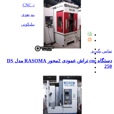
آموزش
آموزش نرم‌افزار G-code برای CNC
آموزش نرم‌افزار سالیدورک
آموزش جامع ساخت پرینتر سه بعدی
آموزش تراشکاری
آموزش کامل ساخت قالب سیلیکونی
همه آموزش
پیگیری سفارشات
تماس با ما
تماس بگیرید
دستگاه cnc تراش عمودی 2محور RASOMA مدل DS
250