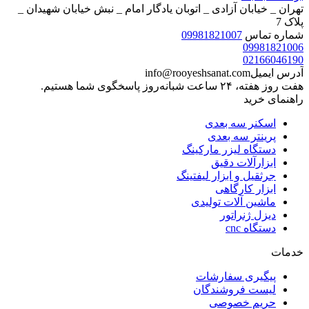
تهران _ خیابان آزادی _ اتوبان یادگار امام _ نبش خیابان شهیدان _
پلاک 7
شماره تماس
09981821007
09981821006
02166046190
آدرس ایمیل
info@rooyeshsanat.com
هفت روز هفته، ۲۴ ساعت شبانه‌روز پاسخگوی شما هستیم.
راهنمای خرید
اسکنر سه بعدی
پرینتر سه بعدی
دستگاه لیزر مارکینگ
ابزارآلات دقیق
جرثقیل و ابزار لیفتینگ
ابزار کارگاهی
ماشین آلات تولیدی
دیزل ژنراتور
دستگاه cnc
خدمات
پیگیری سفارشات
لیست فروشندگان
حریم خصوصی