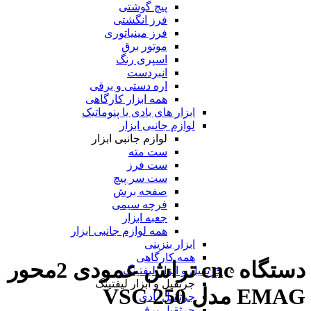
پیچ گوشتی
فرز انگشتی
فرز مینیاتوری
موتور برق
اسپری رنگ
انبردست
اره دستی و برقی
همه ابزار کارگاهی
ابزار های بادی یا پنوماتیک
لوازم جانبی ابزار
لوازم جانبی ابزار
ست مته
ست فرز
ست سر پیچ
صفحه برش
فرچه سیمی
جعبه ابزار
همه لوازم جانبی ابزار
ابزار بنزینی
همه کارگاهی
دستگاه cnc تراش عمودی 2محور
جرثقیل و ابزار لیفتینگ
جرثقیل و ابزار لیفتینگ
EMAG مدل VSC 250
جرثقیل بادی
جرثقیل برقی