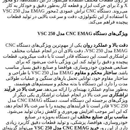
X و Z برای حرکت ابزار و قطعه کار به‌طور دقیق و خودکار به کار
می‌روند. دستگاه CNC تراش عمودی 2محور EMAG مدل VSC 250
با استفاده از این تکنولوژی، دقت و سرعت بالایی در تولید قطعات
پیچیده فراهم می‌کند.
ویژگی‌های دستگاه
CNC EMAG مدل VSC 250
دقت بالا و عملکرد روان
یکی از مهم‌ترین ویژگی‌های دستگاه CNC
EMAG مدل VSC 250، دقت بالای آن در انجام عملیات مختلف
تراشکاری است. این دستگاه قادر است تا با دقت میکرونی، قطعات
پیچیده و دقیق را تولید کند. این ویژگی باعث می‌شود که برای
صنایعی همچون خودروسازی، هوافضا و صنایع دقیق بسیار مناسب
باشد.
ساختار محکم و مقاوم
EMAG مدل VSC 250 با طراحی و
ساختار مقاوم خود، توانایی تحمل بارهای سنگین و عملیات طولانی
مدت را دارد. این دستگاه با بدنه محکم و سیستم‌های هوشمند،
به‌طور مداوم عملکرد بهینه‌ای را ارائه می‌دهد.
سرعت بالا در فرآیند
تراشکاری
سرعت بالا در انجام عملیات تراشکاری یکی دیگر از
ویژگی‌های برجسته این دستگاه است. دستگاه CNC EMAG مدل
VSC 250 قادر است تا فرآیندهای پیچیده را با سرعت بالا انجام دهد،
که این امر موجب افزایش بهره‌وری و کاهش زمان تولید می‌شود.
مناسب برای صنایع مختلف
این دستگاه به‌ویژه در صنایع
خودروسازی، هوافضا، پزشکی، و تولید قطعات دقیق کاربرد زیادی
دارد. از این رو،
خرید CNC EMAG مدل VSC 250
می‌تواند گزینه‌ای