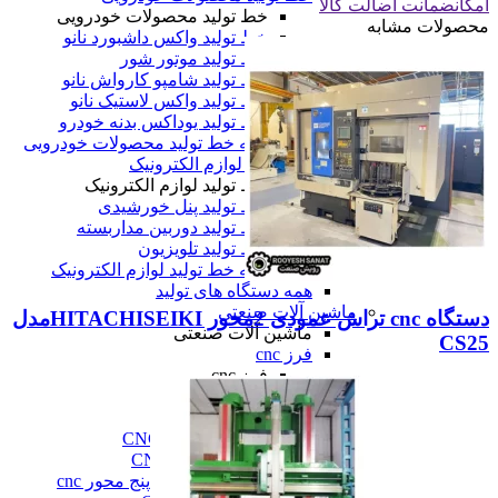
امکان
ضمانت اضالت کالا
خط تولید محصولات خودرویی
محصولات مشابه
خط تولید واکس داشبورد نانو
خط تولید موتور شور
خط تولید شامپو کارواش نانو
خط تولید واکس لاستیک نانو
خط تولید یوداکس بدنه خودرو
همه خط تولید محصولات خودرویی
خط تولید لوازم الکترونیک
خط تولید لوازم الکترونیک
خط تولید پنل خورشیدی
خط تولید دوربین مداربسته
خط تولید تلویزیون
همه خط تولید لوازم الکترونیک
همه دستگاه های تولید
ماشین آلات صنعتی
دستگاه cnc تراش عمودی 2محور HITACHISEIKIمدل
ماشین آلات صنعتی
CS25
فرز cnc
فرز cnc
فرز افقی CNC
فرز بورینگ cnc
فرز دروازه ای CNC
فرز دنده زنی CNC
فرز سه، چهار و پنج محور cnc