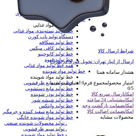
خط تولید نایلون دسته دار
خط تولید طاقه نایلون مادر
همه دستگاه های تولید پلیمری
خط تولید مواد غذایی
خط تولید مواد غذایی
خط تولید بسته‌بندی مواد غذایی
دستگاه تولید پاپ کورن
خط تولید نسکافه
خط تولید کافی میکس
شرایط ارسال کالا
خط تولید کاپوچینو
خط تولید قهوه
ارسال از انبار تهران: تحویل فوری در تهران
همه خط تولید مواد غذایی
خط تولید مواد شوینده
هشدار سامانه همتا
خط تولید مواد شوینده
خط تولید مایع ظرفشویی
امتیاز محصول
مجموع فرم
0
امتیاز ثبت شده
0
/5
خط تولید مایع دستشویی
امکان
ارسال سریع کالا
خط تولید پودر شوینده
امکان
پشتیبانی 24 ساعته
خط تولید شیشه شور
امکان
ضمانت بازگشت وجه
خط تولید وایتکس
امکان
ضمانت اضالت کالا
خط تولید مایع سفید کننده و جرمگیر
محصولات مشابه
خط تولید مواد شوینده خانگی
خط تولید محصولات شوینده صنعتی
خط تولید سیم ظرفشویی
همه خط تولید مواد شوینده