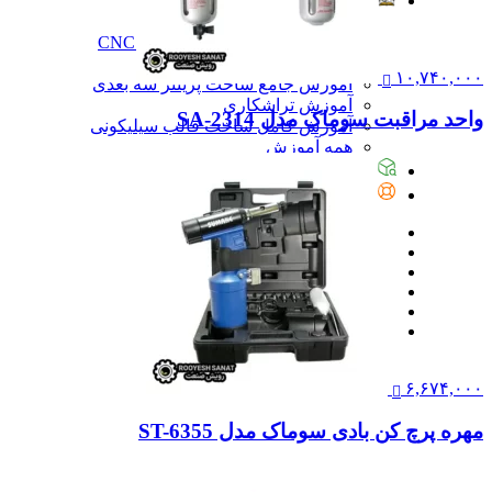
آموزش
آموزش
آموزش نرم‌افزار G-code برای CNC
آموزش نرم‌افزار سالیدورک
۱۰,۷۴۰,۰۰۰
آموزش جامع ساخت پرینتر سه بعدی
آموزش تراشکاری
واحد مراقبت سوماک مدل SA-2314
آموزش کامل ساخت قالب سیلیکونی
همه آموزش
پیگیری سفارشات
تماس با ما
۶,۶۷۴,۰۰۰
مهره پرچ کن بادی سوماک مدل ST-6355