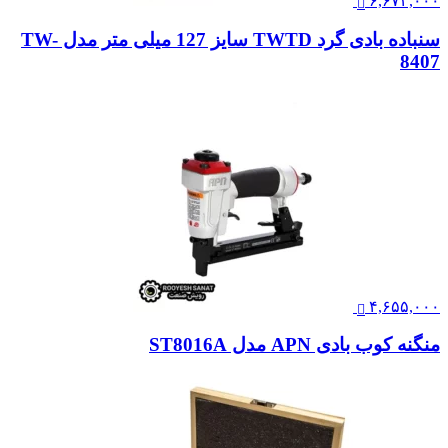
۶,۶۷۴,۰۰۰
سنباده بادی گرد TWTD سایز 127 میلی متر مدل TW-
8407
۴,۶۵۵,۰۰۰
منگنه کوب بادی APN مدل ST8016A