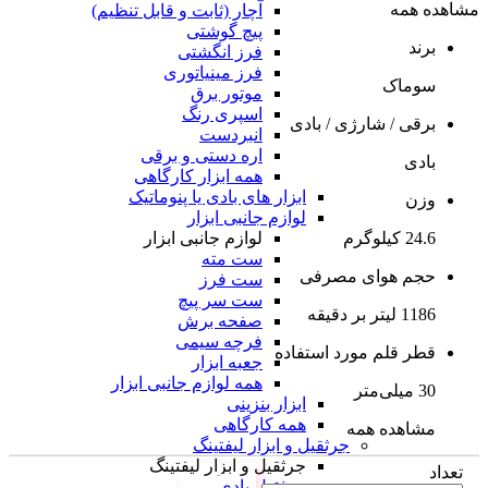
مشاهده همه
آچار (ثابت و قابل تنظیم)
پیچ گوشتی
برند
فرز انگشتی
فرز مینیاتوری
سوماک
موتور برق
اسپری رنگ
برقی / شارژی / بادی
انبردست
اره دستی و برقی
بادی
همه ابزار کارگاهی
ابزار های بادی یا پنوماتیک
وزن
لوازم جانبی ابزار
لوازم جانبی ابزار
24.6 کیلوگرم
ست مته
حجم هوای مصرفی
ست فرز
ست سر پیچ
1186 لیتر بر دقیقه
صفحه برش
فرچه سیمی
قطر قلم مورد استفاده
جعبه ابزار
همه لوازم جانبی ابزار
30 میلی‌متر
ابزار بنزینی
همه کارگاهی
مشاهده همه
جرثقیل و ابزار لیفتینگ
جرثقیل و ابزار لیفتینگ
تعداد
جرثقیل بادی