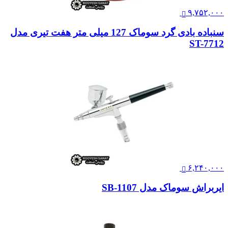
۹,۷۵۲,۰۰۰
سنباده بادی گرد سوماک 127 میلی متر هفت تیری مدل
ST-7712
۶,۲۴۰,۰۰۰
ایربراش سوماک مدل SB-1107