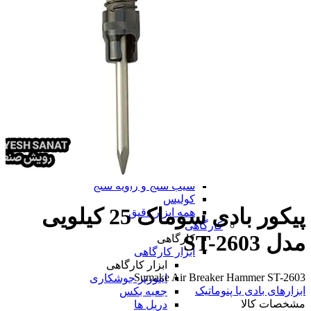
همه پرینتر سه بعدی
دستگاه لیزر مارکینگ
ابزار دقیق
ابزار دقیق
پرگار صنعتی
پوزیشنر
پوزیشنر
پوزیشنر الکتروپنوماتیکی
پوزیشنر پنوماتیکی
همه پوزیشنر
تراز
متر
ساعت اندیکاتور
چرخ متر
شیب سنج و زاویه سنج
کولیس
پیکور بادی سوماک 25 کیلویی
همه ابزار دقیق
کارگاهی
مدل ST-2603
کارگاهی
ابزار کارگاهی
ابزار کارگاهی
Sumake Air Breaker Hammer ST-2603
اینورتر جوشکاری
ابزارهای بادی یا پنوماتیک
جعبه بکس
مشخصات کالا
دریل ها