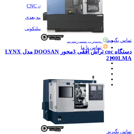
آموزش
آموزش نرم‌افزار G-code برای CNC
آموزش نرم‌افزار سالیدورک
آموزش جامع ساخت پرینتر سه بعدی
آموزش تراشکاری
آموزش کامل ساخت قالب سیلیکونی
همه آموزش
تماس بگیرید
پیگیری سفارشات
تماس با ما
دستگاه cnc تراش افقی 3محور DOOSAN مدل LYNX
2100LMA
تماس بگیرید