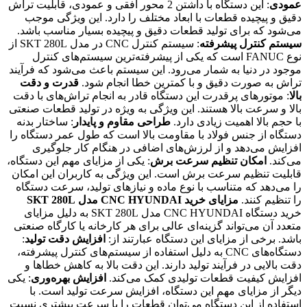
عمودی
: این دستگاه با داشتن 2 محور افقی و عمودی، قابلیت تراش
دقیق و پیچیده قطعات با ابعاد مختلف را دارد. این ویژگی موجب
می‌شود که برای تولید قطعات دقیق و پیچیده بسیار مناسب باشد.
سیستم کنترل پیشرفته
: سیستم کنترل CNC در مدل SKT 280L از
نوع FANUC است که یکی از پیشرفته‌ترین سیستم‌های کنترل
موجود در دنیا به شمار می‌رود. این سیستم باعث می‌شود که فرآیند
تراش به صورت دقیق و با کمترین خطا انجام شود.
قدرت و دقت
بالا
: موتورهای پرقدرت این دستگاه قادر به انجام تراش‌های با دقت
بالا و سرعت بالا هستند. این ویژگی به ویژه در تولید قطعات صنعتی
با حجم بالا اهمیت زیادی دارد.
طراحی مقاوم و پایدار
: ساختار بدنه
دستگاه از جنس فولاد با مقاومت بالا است که طول عمر دستگاه را
افزایش می‌دهد و از لرزش‌های اضافی در هنگام کار جلوگیری
می‌کند.
امکان تنظیم سرعت برش
: یکی از مزایای مهم این دستگاه،
قابلیت تنظیم سرعت برش است. این ویژگی به کاربران این امکان
را می‌دهد که متناسب با نوع ماده و نیازهای تولید، سرعت دستگاه
را تنظیم کنند.
مزایای خرید CNC HYUNDAI مدل SKT 280L
خرید دستگاه CNC HYUNDAI مدل SKT 280L به دلیل مزایای
متعدد آن می‌تواند گزینه‌ای عالی برای هر کارخانه یا کارگاه صنعتی
باشد. برخی از مزایای این دستگاه عبارتند از:
افزایش دقت تولید
:
دستگاه‌های CNC به دلیل استفاده از سیستم‌های کنترل پیشرفته،
دقت بالایی در فرآیند تولید دارند. این دقت بالا به کاهش خطاها و
افزایش کیفیت قطعات تولیدی کمک می‌کند.
افزایش بهره‌وری
: یکی
دیگر از مزایای مهم این دستگاه، افزایش سرعت تولید است. با
استفاده از این دستگاه می‌توان قطعات را با سرعت بیشتری نسبت