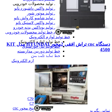
خط تولید محصولات خودرویی
خط تولید واکس داشبورد نانو
خط تولید موتور شور
خط تولید شامپو کارواش نانو
خط تولید واکس لاستیک نانو
خط تولید یوداکس بدنه خودرو
همه خط تولید محصولات خودرویی
خط تولید لوازم الکترونیک
خط تولید لوازم الکترونیک
دستگاه cnc تراش افقی 2محور HYUNDAI مدل KIT
خط تولید پنل خورشیدی
4500
خط تولید دوربین مداربسته
خط تولید تلویزیون
همه خط تولید لوازم الکترونیک
همه دستگاه های تولید
ماشین آلات صنعتی
ماشین آلات صنعتی
فرز cnc
فرز cnc
فرز افقی CNC
فرز بورینگ cnc
فرز دروازه ای CNC
فرز دنده زنی CNC
فرز سه، چهار و پنج محور cnc
تماس بگیرید