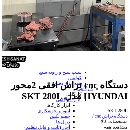
دستگاه لیزر مارکینگ
ابزار دقیق
ابزار دقیق
پرگار صنعتی
پوزیشنر
پوزیشنر
پوزیشنر الکتروپنوماتیکی
پوزیشنر پنوماتیکی
همه پوزیشنر
تراز
متر
ساعت اندیکاتور
چرخ متر
شیب سنج و زاویه سنج
کولیس
دستگاه cnc تراش افقی 2محور
همه ابزار دقیق
کارگاهی
HYUNDAI مدل SKT 280L
کارگاهی
ابزار کارگاهی
ابزار کارگاهی
SKT 280L
اینورتر جوشکاری
دستگاه تراش cnc
/
جعبه بکس
مشخصات کالا
دریل ها
مشاهده همه
آچار (ثابت و قابل تنظیم)