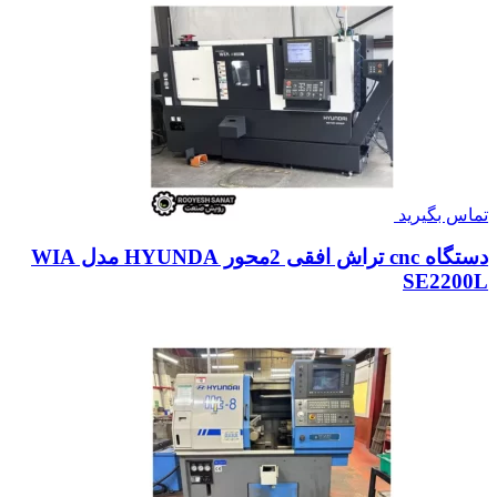
تماس بگیرید
دستگاه cnc تراش افقی 2محور HYUNDA مدل WIA
SE2200L