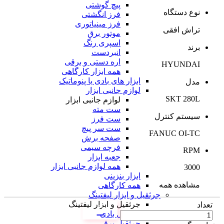
پیچ گوشتی
نوع دستگاه
فرز انگشتی
فرز مینیاتوری
تراش افقی
موتور برق
اسپری رنگ
برند
انبردست
اره دستی و برقی
HYUNDAI
همه ابزار کارگاهی
ابزار های بادی یا پنوماتیک
مدل
لوازم جانبی ابزار
SKT 280L
لوازم جانبی ابزار
ست مته
سیستم کنترل
ست فرز
ست سر پیچ
FANUC OI-TC
صفحه برش
فرچه سیمی
RPM
جعبه ابزار
همه لوازم جانبی ابزار
3000
ابزار بنزینی
مشاهده همه
همه کارگاهی
جرثقیل و ابزار لیفتینگ
جرثقیل و ابزار لیفتینگ
تعداد
جرثقیل بادی
جرثقیل برقی