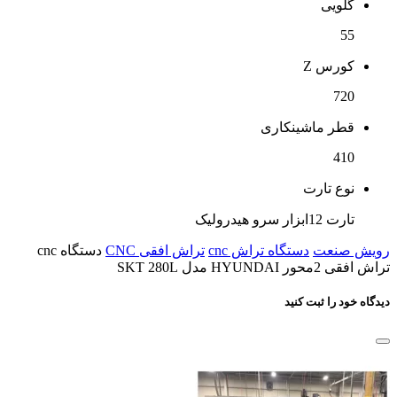
گلویی
55
کورس Z
720
قطر ماشینکاری
410
نوع تارت
تارت 12ابزار سرو هیدرولیک
رویش صنعت
دستگاه تراش cnc
تراش افقی CNC
دستگاه cnc
تراش افقی 2محور HYUNDAI مدل SKT 280L
دیدگاه خود را ثبت کنید