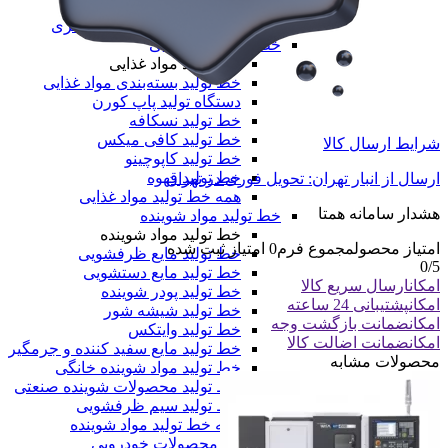
خط تولید طاقه نایلون مادر
همه دستگاه های تولید پلیمری
خط تولید مواد غذایی
خط تولید مواد غذایی
خط تولید بسته‌بندی مواد غذایی
دستگاه تولید پاپ کورن
خط تولید نسکافه
خط تولید کافی میکس
شرایط ارسال کالا
خط تولید کاپوچینو
خط تولید قهوه
ارسال از انبار تهران: تحویل فوری در تهران
همه خط تولید مواد غذایی
هشدار سامانه همتا
خط تولید مواد شوینده
خط تولید مواد شوینده
امتیاز محصول
مجموع فرم
0
امتیاز ثبت شده
خط تولید مایع ظرفشویی
0
/5
خط تولید مایع دستشویی
امکان
ارسال سریع کالا
خط تولید پودر شوینده
امکان
پشتیبانی 24 ساعته
خط تولید شیشه شور
امکان
ضمانت بازگشت وجه
خط تولید وایتکس
امکان
ضمانت اضالت کالا
خط تولید مایع سفید کننده و جرمگیر
محصولات مشابه
خط تولید مواد شوینده خانگی
خط تولید محصولات شوینده صنعتی
خط تولید سیم ظرفشویی
همه خط تولید مواد شوینده
خط تولید محصولات خودرویی