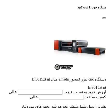
دیدگاه خود را ثبت کنید
دستگاه cnc لیزر 3محور amada مدل lc 3015xt nt
lc 3015xt nt
ارزش خرید به نسبت قیمت
عالی
کیفیت ساخت
عالی
نشانی ایمیل شما منتشر نخواهد شد.
بخش‌های موردنیاز