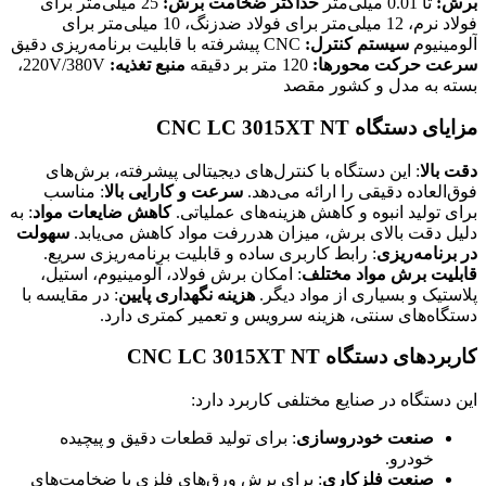
برش:
تا 0.01 میلی‌متر
حداکثر ضخامت برش:
25 میلی‌متر برای
فولاد نرم، 12 میلی‌متر برای فولاد ضدزنگ، 10 میلی‌متر برای
آلومینیوم
سیستم کنترل:
CNC پیشرفته با قابلیت برنامه‌ریزی دقیق
سرعت حرکت محورها:
120 متر بر دقیقه
منبع تغذیه:
220V/380V،
بسته به مدل و کشور مقصد
مزایای دستگاه CNC LC 3015XT NT
دقت بالا
: این دستگاه با کنترل‌های دیجیتالی پیشرفته، برش‌های
فوق‌العاده دقیقی را ارائه می‌دهد.
سرعت و کارایی بالا
: مناسب
برای تولید انبوه و کاهش هزینه‌های عملیاتی.
کاهش ضایعات مواد
: به
دلیل دقت بالای برش، میزان هدررفت مواد کاهش می‌یابد.
سهولت
در برنامه‌ریزی
: رابط کاربری ساده و قابلیت برنامه‌ریزی سریع.
قابلیت برش مواد مختلف
: امکان برش فولاد، آلومینیوم، استیل،
پلاستیک و بسیاری از مواد دیگر.
هزینه نگهداری پایین
: در مقایسه با
دستگاه‌های سنتی، هزینه سرویس و تعمیر کمتری دارد.
کاربردهای دستگاه CNC LC 3015XT NT
این دستگاه در صنایع مختلفی کاربرد دارد:
صنعت خودروسازی
: برای تولید قطعات دقیق و پیچیده
خودرو.
صنعت فلزکاری
: برای برش ورق‌های فلزی با ضخامت‌های