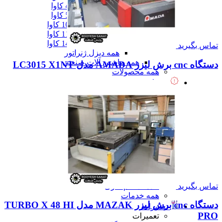
دیزل ژنزاتور 400 کاوا
دیزل ژنزاتور 550 کاوا
دیزل ژنزاتور 1000 کاوا
دیزل ژنزاتور 1100 کاوا
دیزل ژنزاتور 1400 کاوا
تماس بگیرید
همه دیزل ژنراتور
همه ماشین آلات صنعتی
دستگاه cnc برش لیزر AMADA مدل LC3015 X1NT
همه محصولات
خدمات
خدمات
خدمات CNC
خدمات پرینت سه بعدی
خدمات برش لیزر
خدمات تراشکاری
خدمات طراحی قالب
خدمات اسکن 3 بعدی
خدمات تزریق پلاستیک
خدمات فرزکاری
خدمات واترجت
تماس بگیرید
خدمات خم کاری
همه خدمات
دستگاه cnc برش لیزر MAZAK مدل TURBO X 48 HI
تعمیرات
PRO
تعمیرات