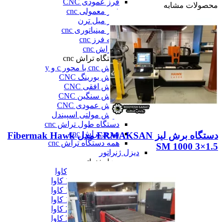
فرز عمودی CNC
محصولات مشابه
فرز معمولی cnc
فرز میل ترن
فرز مینیاتوری cnc
همه فرز cnc
دستگاه تراش cnc
دستگاه تراش cnc
تراش cnc با محور c و y
تراش بورینگ CNC
تراش افقی CNC
تراش سنگین CNC
تراش عمودی CNC
تراش مولتی اسپیندل
دستگاه طول تراش cnc
سری تراش cnc
دستگاه برش لیز ERMAKSAN مدل Fibermak Hawk
همه دستگاه تراش cnc
SM 1000 3×1.5
دیزل ژنراتور
دیزل ژنراتور
دیزل ژنراتور 62 کاوا
دیزل ژنزاتور 100 کاوا
دیزل ژنراتور 125 کاوا
دیزل ژنراتور 187 کاوا
دیزل ژنزاتور 275 کاوا
دیزل ژنزاتور 300 کاوا