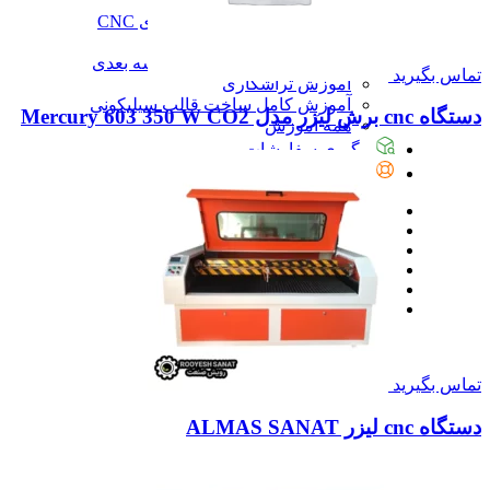
آموزش
آموزش نرم‌افزار G-code برای CNC
آموزش نرم‌افزار سالیدورک
آموزش جامع ساخت پرینتر سه بعدی
تماس بگیرید
آموزش تراشکاری
آموزش کامل ساخت قالب سیلیکونی
دستگاه cnc برش لیزر مدل Mercury 603 350 W CO2
همه آموزش
پیگیری سفارشات
تماس با ما
تماس بگیرید
دستگاه cnc لیزر ALMAS SANAT