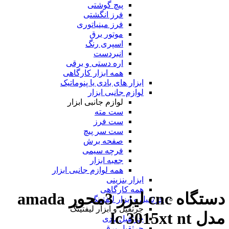
پیچ گوشتی
فرز انگشتی
فرز مینیاتوری
موتور برق
اسپری رنگ
انبردست
اره دستی و برقی
همه ابزار کارگاهی
ابزار های بادی یا پنوماتیک
لوازم جانبی ابزار
لوازم جانبی ابزار
ست مته
ست فرز
ست سر پیچ
صفحه برش
فرچه سیمی
جعبه ابزار
همه لوازم جانبی ابزار
ابزار بنزینی
همه کارگاهی
دستگاه cnc لیزر 3محور amada
جرثقیل و ابزار لیفتینگ
جرثقیل و ابزار لیفتینگ
مدل lc 3015xt nt
جرثقیل بادی
جرثقیل برقی