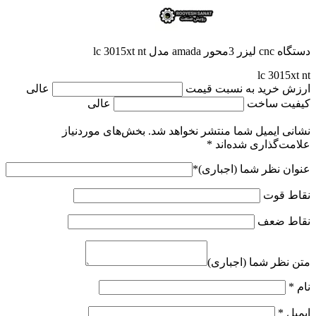
دستگاه cnc لیزر 3محور amada مدل lc 3015xt nt
lc 3015xt nt
ارزش خرید به نسبت قیمت
عالی
کیفیت ساخت
عالی
نشانی ایمیل شما منتشر نخواهد شد.
بخش‌های موردنیاز
علامت‌گذاری شده‌اند
*
عنوان نظر شما (اجباری)
*
نقاط قوت
نقاط ضعف
متن نظر شما (اجباری)
نام
*
ایمیل
*