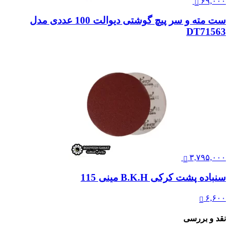
۶۹,۰۰۰
ست مته و سر پیچ گوشتی دیوالت 100 عددی مدل
DT71563
۳,۷۹۵,۰۰۰
سنباده پشت کرکی B.K.H مینی 115
۶,۶۰۰
نقد و بررسی