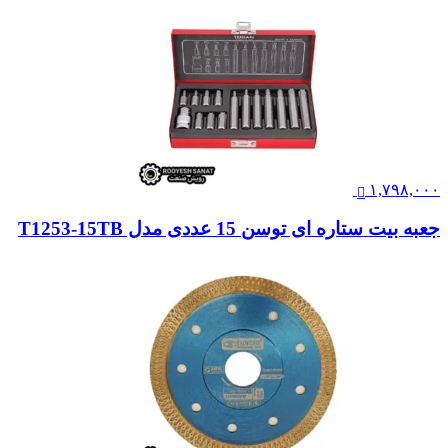
۱,۷۹۸,۰۰۰
جعبه بیت ستاره ای توسن 15 عددی مدل T1253-15TB