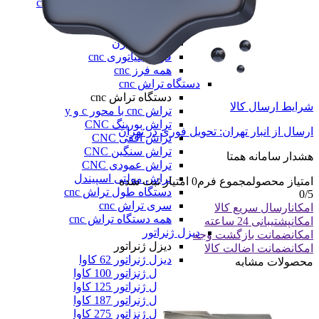
فرز سه، چهار و پنج محور cnc
فرز عمودی CNC
فرز معمولی cnc
فرز میل ترن
فرز مینیاتوری cnc
همه فرز cnc
دستگاه تراش cnc
دستگاه تراش cnc
شرایط ارسال کالا
تراش cnc با محور c و y
تراش بورینگ CNC
ارسال از انبار تهران: تحویل فوری در تهران
تراش افقی CNC
تراش سنگین CNC
هشدار سامانه همتا
تراش عمودی CNC
تراش مولتی اسپیندل
امتیاز محصول
مجموع فرم
0
امتیاز ثبت شده
دستگاه طول تراش cnc
0
/5
سری تراش cnc
امکان
ارسال سریع کالا
همه دستگاه تراش cnc
امکان
پشتیبانی 24 ساعته
دیزل ژنراتور
امکان
ضمانت بازگشت وجه
دیزل ژنراتور
امکان
ضمانت اضالت کالا
دیزل ژنراتور 62 کاوا
محصولات مشابه
دیزل ژنزاتور 100 کاوا
دیزل ژنراتور 125 کاوا
دیزل ژنراتور 187 کاوا
دیزل ژنزاتور 275 کاوا