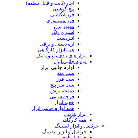
آچار (ثابت و قابل تنظیم)
پیچ گوشتی
فرز انگشتی
فرز مینیاتوری
موتور برق
اسپری رنگ
انبردست
اره دستی و برقی
همه ابزار کارگاهی
ابزار های بادی یا پنوماتیک
لوازم جانبی ابزار
لوازم جانبی ابزار
ست مته
ست فرز
ست سر پیچ
صفحه برش
فرچه سیمی
جعبه ابزار
همه لوازم جانبی ابزار
ابزار بنزینی
همه کارگاهی
جرثقیل و ابزار لیفتینگ
جرثقیل و ابزار لیفتینگ
جرثقیل بادی