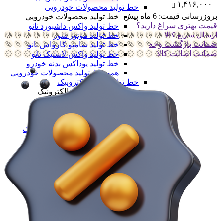
۱,۴۱۶,۰۰۰
خط تولید محصولات خودرویی
بروزرسانی قیمت:
6 ماه پیش
خط تولید محصولات خودرویی
قیمت بهتری سراغ دارید؟
خط تولید واکس داشبورد نانو
ارسال سریع کالا
خط تولید موتور شور
ضمانت بازگشت وجه
خط تولید شامپو کارواش نانو
ضمانت اضالت کالا
خط تولید واکس لاستیک نانو
خط تولید یوداکس بدنه خودرو
همه خط تولید محصولات خودرویی
خط تولید لوازم الکترونیک
خط تولید لوازم الکترونیک
خط تولید پنل خورشیدی
خط تولید دوربین مداربسته
خط تولید تلویزیون
همه خط تولید لوازم الکترونیک
همه دستگاه های تولید
ماشین آلات صنعتی
ماشین آلات صنعتی
فرز cnc
فرز cnc
فرز افقی CNC
فرز بورینگ cnc
فرز دروازه ای CNC
فرز دنده زنی CNC