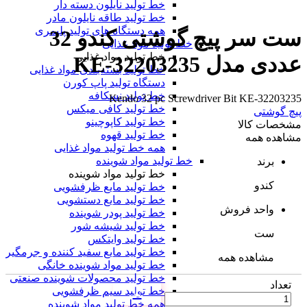
خط تولید نایلون دسته دار
خط تولید طاقه نایلون مادر
همه دستگاه های تولید پلیمری
ست سر پیچ گوشتی کندو 32
خط تولید مواد غذایی
خط تولید مواد غذایی
عددی مدل KE-32203235
خط تولید بسته‌بندی مواد غذایی
دستگاه تولید پاپ کورن
خط تولید نسکافه
Kendo 32 pc Screwdriver Bit KE-32203235
خط تولید کافی میکس
پیچ گوشتی
خط تولید کاپوچینو
مشخصات کالا
خط تولید قهوه
مشاهده همه
همه خط تولید مواد غذایی
خط تولید مواد شوینده
برند
خط تولید مواد شوینده
کندو
خط تولید مایع ظرفشویی
خط تولید مایع دستشویی
واحد فروش
خط تولید پودر شوینده
خط تولید شیشه شور
ست
خط تولید وایتکس
خط تولید مایع سفید کننده و جرمگیر
مشاهده همه
خط تولید مواد شوینده خانگی
خط تولید محصولات شوینده صنعتی
تعداد
خط تولید سیم ظرفشویی
همه خط تولید مواد شوینده