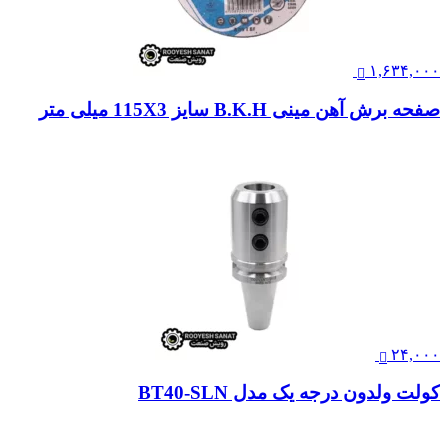
۱,۶۳۴,۰۰۰
صفحه برش آهن مینی B.K.H سایز 115X3 میلی متر
۲۴,۰۰۰
کولت ولدون درجه یک مدل BT40-SLN