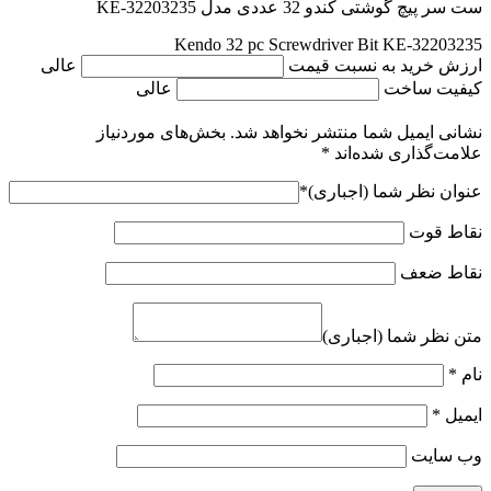
ست سر پیچ گوشتی کندو 32 عددی مدل KE-32203235
Kendo 32 pc Screwdriver Bit KE-32203235
ارزش خرید به نسبت قیمت
عالی
کیفیت ساخت
عالی
نشانی ایمیل شما منتشر نخواهد شد.
بخش‌های موردنیاز
علامت‌گذاری شده‌اند
*
عنوان نظر شما (اجباری)
*
نقاط قوت
نقاط ضعف
متن نظر شما (اجباری)
نام
*
ایمیل
*
وب‌ سایت