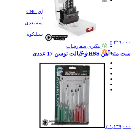
آموزش
آموزش
آموزش نرم‌افزار G-code برای CNC
آموزش نرم‌افزار سالیدورک
آموزش جامع ساخت پرینتر سه بعدی
آموزش تراشکاری
آموزش کامل ساخت قالب سیلیکونی
همه آموزش
۴۲۹,۰۰۰
پیگیری سفارشات
تماس با ما
ست مته آهن HSS و کبالت توسن 17 عددی
۱,۱۳۹,۰۰۰