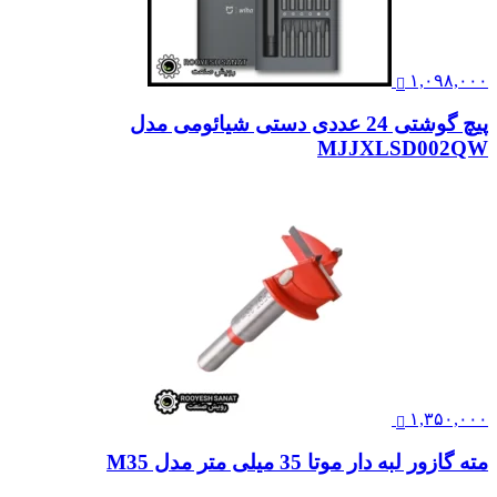
۱,۰۹۸,۰۰۰
پیچ گوشتی 24 عددی دستی شیائومی مدل
MJJXLSD002QW
۱,۳۵۰,۰۰۰
مته گازور لبه دار موتا 35 میلی متر مدل M35