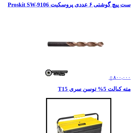
ست پیچ‌ گوشتی ۶ عددی پروسکیت Proskit SW-9106
۸۰۰,۰۰۰
مته کبالت 5% توسن سری T15