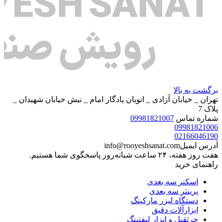
برگشت به بالا
تهران _ خیابان آزادی _ اتوبان یادگار امام _ نبش خیابان شهیدان _
پلاک 7
شماره تماس
09981821007
09981821006
02166046190
آدرس ایمیل
info@rooyeshsanat.com
هفت روز هفته، ۲۴ ساعت شبانه‌روز پاسخگوی شما هستیم.
راهنمای خرید
اسکنر سه بعدی
پرینتر سه بعدی
دستگاه لیزر مارکینگ
ابزارآلات دقیق
جرثقیل و ابزار لیفتینگ