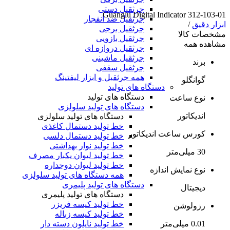
جرثقیل دستی
Guanglu Digital Indicator 312-103-01
جرثقیل ضد انفجار
ابزار دقیق
/
جرثقیل برجی
مشخصات کالا
جرثقیل بازویی
مشاهده همه
جرثقیل دروازه ای
جرثقیل ماشینی
برند
جرثقیل سقفی
همه جرثقیل و ابزار لیفتینگ
گوانگلو
دستگاه های تولید
دستگاه های تولید
نوع ساعت
دستگاه های تولید سلولزی
اندیکاتور
دستگاه های تولید سلولزی
خط تولید دستمال کاغذی
کورس ساعت اندیکاتور
خط تولید دستمال دلسی
خط تولید نوار بهداشتی
30 میلی‌متر
خط تولید لیوان یکبار مصرف
خط تولید لیوان دوجداره
نوع نمایش اندازه
همه دستگاه های تولید سلولزی
دستگاه های تولید پلیمری
دیجیتال
دستگاه های تولید پلیمری
خط تولید کیسه فریزر
رزولوشن
خط تولید کیسه زباله
خط تولید نایلون دسته دار
0.01 میلی‌متر