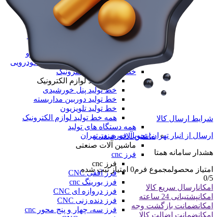
خط تولید محصولات خودرویی
خط تولید واکس داشبورد نانو
خط تولید موتور شور
خط تولید شامپو کارواش نانو
خط تولید واکس لاستیک نانو
خط تولید یوداکس بدنه خودرو
همه خط تولید محصولات خودرویی
خط تولید لوازم الکترونیک
خط تولید لوازم الکترونیک
خط تولید پنل خورشیدی
خط تولید دوربین مداربسته
خط تولید تلویزیون
همه خط تولید لوازم الکترونیک
شرایط ارسال کالا
همه دستگاه های تولید
ارسال از انبار تهران: تحویل فوری در تهران
ماشین آلات صنعتی
ماشین آلات صنعتی
هشدار سامانه همتا
فرز cnc
فرز cnc
امتیاز محصول
مجموع فرم
0
امتیاز ثبت شده
فرز افقی CNC
0
/5
فرز بورینگ cnc
امکان
ارسال سریع کالا
فرز دروازه ای CNC
امکان
پشتیبانی 24 ساعته
فرز دنده زنی CNC
امکان
ضمانت بازگشت وجه
فرز سه، چهار و پنج محور cnc
امکان
ضمانت اضالت کالا