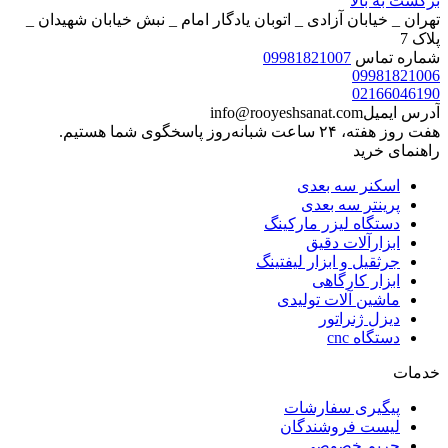
برگشت به بالا
تهران _ خیابان آزادی _ اتوبان یادگار امام _ نبش خیابان شهیدان _
پلاک 7
شماره تماس
09981821007
09981821006
02166046190
آدرس ایمیل
info@rooyeshsanat.com
هفت روز هفته، ۲۴ ساعت شبانه‌روز پاسخگوی شما هستیم.
راهنمای خرید
اسکنر سه بعدی
پرینتر سه بعدی
دستگاه لیزر مارکینگ
ابزارآلات دقیق
جرثقیل و ابزار لیفتینگ
ابزار کارگاهی
ماشین آلات تولیدی
دیزل ژنراتور
دستگاه cnc
خدمات
پیگیری سفارشات
لیست فروشندگان
حریم خصوصی