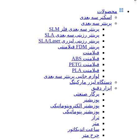
محصولات
اسکنر سه بعدی
پرینتر سه بعدی
پرینتر سه بعدی فلز SLM
پرینتر رزینی سه بعدی SLA
پرینتر رزینی لیزری SLA/Laser
پرینتر FDM فیلامنتی
فیلامنت
فیلامنت ABS
فیلامنت PETG
فیلامنت PLA
لوازم جانبی پرینتر سه بعدی
دستگاه لیزر مارکینگ
ابزار دقیق
پرگار صنعتی
پوزیشنر
پوزیشنر الکتروپنوماتیکی
پوزیشنر پنوماتیکی
تراز
متر
ساعت اندیکاتور
چرخ متر