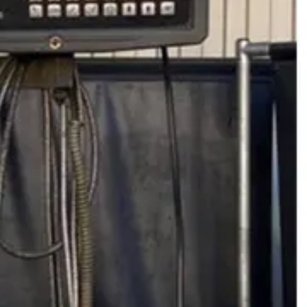
خط تولید دوربین مداربسته
خط تولید تلویزیون
ماشین آلات صنعتی
فرز cnc
فرز افقی CNC
فرز بورینگ cnc
فرز دروازه ای CNC
فرز دنده زنی CNC
فرز سه، چهار و پنج محور cnc
فرز عمودی CNC
فرز معمولی cnc
فرز میل ترن
فرز مینیاتوری cnc
دستگاه تراش cnc
تراش cnc با محور c و y
تراش بورینگ CNC
تراش افقی CNC
تراش سنگین CNC
تراش عمودی CNC
تراش مولتی اسپیندل
دستگاه طول تراش cnc
سری تراش cnc
دیزل ژنراتور