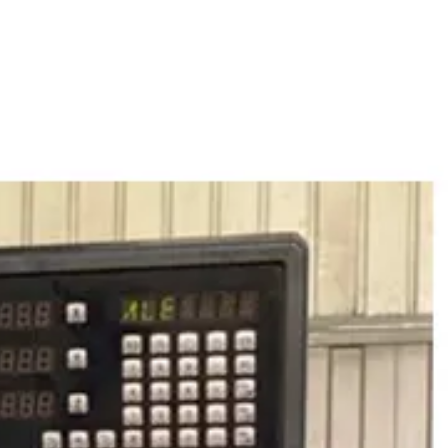
خط تولید بسته‌بندی مواد غذایی
دستگاه تولید پاپ کورن
خط تولید نسکافه
خط تولید کافی میکس
خط تولید کاپوچینو
خط تولید قهوه
خط تولید مواد شوینده
خط تولید مایع ظرفشویی
خط تولید مایع دستشویی
خط تولید پودر شوینده
خط تولید شیشه شور
خط تولید وایتکس
خط تولید مایع سفید کننده و جرمگیر
خط تولید مواد شوینده خانگی
خط تولید محصولات شوینده صنعتی
خط تولید سیم ظرفشویی
خط تولید محصولات خودرویی
خط تولید واکس داشبورد نانو
خط تولید موتور شور
خط تولید شامپو کارواش نانو
خط تولید واکس لاستیک نانو
خط تولید یوداکس بدنه خودرو
خط تولید لوازم الکترونیک
خط تولید پنل خورشیدی