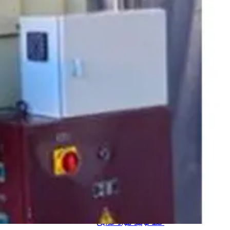
جرثقیل و ابزار لیفتینگ
جرثقیل بادی
جرثقیل برقی
جرثقیل دستی
جرثقیل ضد انفجار
جرثقیل برجی
جرثقیل بازویی
جرثقیل دروازه ای
جرثقیل ماشینی
جرثقیل سقفی
دستگاه های تولید
دستگاه های تولید سلولزی
خط تولید دستمال کاغذی
خط تولید دستمال دلسی
خط تولید نوار بهداشتی
خط تولید لیوان یکبار مصرف
خط تولید لیوان دوجداره
دستگاه های تولید پلیمری
خط تولید کیسه فریزر
خط تولید کیسه زباله
خط تولید نایلون دسته دار
خط تولید طاقه نایلون مادر
خط تولید مواد غذایی