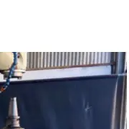
تعمیرات
تعمیرات دستگاه CNC
تعمیرات دستگاه اسکن سه بعدی
تعمیرات دستگاه پرینتر 3D
تعمیرات دستگاه برش لیزر
تعمیرات دستگاه تراشکاری
تعمیرات دستگاه فرزکاری
مقالات
مقایسه دستگاه های صنعتی
آموزش و اطلاعات تکمیلی
آموزش فرزکاری
آموزش تراشکاری
آموزش پرینتر سه بعدی
آموزش اسکنر سه بعدی
آموزش CNC
اخبار
نمایندگی پرینتر ۳ بعدی Bambu Lab
Bambu Lab 3D Printer Official Distributor
آموزش
آموزش نرم‌افزار G-code برای CNC
آموزش نرم‌افزار سالیدورک