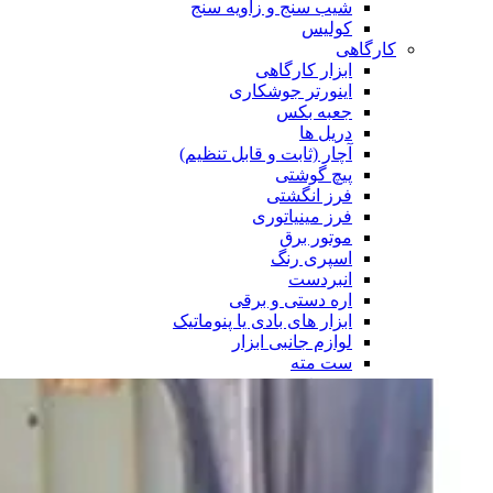
شیب سنج و زاویه سنج
کولیس
کارگاهی
ابزار کارگاهی
اینورتر جوشکاری
جعبه بکس
دریل ها
آچار (ثابت و قابل تنظیم)
پیچ گوشتی
فرز انگشتی
فرز مینیاتوری
موتور برق
اسپری رنگ
انبردست
اره دستی و برقی
ابزار های بادی یا پنوماتیک
لوازم جانبی ابزار
ست مته
ست فرز
ست سر پیچ
صفحه برش
فرچه سیمی
جعبه ابزار
ابزار بنزینی