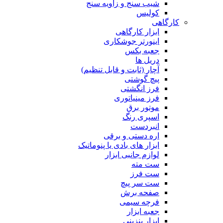
شیب سنج و زاویه سنج
کولیس
کارگاهی
ابزار کارگاهی
اینورتر جوشکاری
جعبه بکس
دریل ها
آچار (ثابت و قابل تنظیم)
پیچ گوشتی
فرز انگشتی
فرز مینیاتوری
موتور برق
اسپری رنگ
انبردست
اره دستی و برقی
ابزار های بادی یا پنوماتیک
لوازم جانبی ابزار
ست مته
ست فرز
ست سر پیچ
صفحه برش
فرچه سیمی
جعبه ابزار
ابزار بنزینی