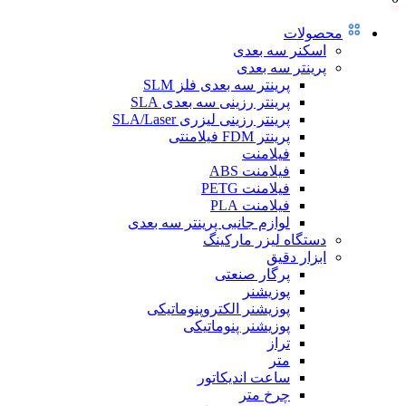
محصولات
اسکنر سه بعدی
پرینتر سه بعدی
پرینتر سه بعدی فلز SLM
پرینتر رزینی سه بعدی SLA
پرینتر رزینی لیزری SLA/Laser
پرینتر FDM فیلامنتی
فیلامنت
فیلامنت ABS
فیلامنت PETG
فیلامنت PLA
لوازم جانبی پرینتر سه بعدی
دستگاه لیزر مارکینگ
ابزار دقیق
پرگار صنعتی
پوزیشنر
پوزیشنر الکتروپنوماتیکی
پوزیشنر پنوماتیکی
تراز
متر
ساعت اندیکاتور
چرخ متر