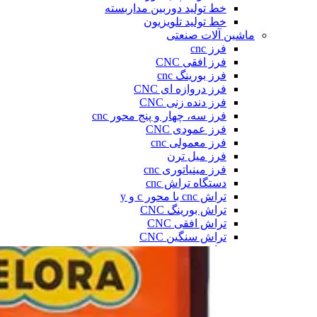
خط تولید دوربین مداربسته
خط تولید تلویزیون
ماشین آلات صنعتی
فرز cnc
فرز افقی CNC
فرز بورینگ cnc
فرز دروازه ای CNC
فرز دنده زنی CNC
فرز سه، چهار و پنج محور cnc
فرز عمودی CNC
فرز معمولی cnc
فرز میل ترن
فرز مینیاتوری cnc
دستگاه تراش cnc
تراش cnc با محور c و y
تراش بورینگ CNC
تراش افقی CNC
تراش سنگین CNC
تراش عمودی CNC
تراش مولتی اسپیندل
دستگاه طول تراش cnc
سری تراش cnc
دیزل ژنراتور