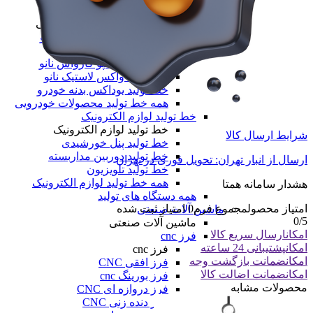
خط تولید محصولات خودرویی
خط تولید محصولات خودرویی
خط تولید واکس داشبورد نانو
خط تولید موتور شور
خط تولید شامپو کارواش نانو
خط تولید واکس لاستیک نانو
خط تولید یوداکس بدنه خودرو
همه خط تولید محصولات خودرویی
خط تولید لوازم الکترونیک
خط تولید لوازم الکترونیک
شرایط ارسال کالا
خط تولید پنل خورشیدی
خط تولید دوربین مداربسته
ارسال از انبار تهران: تحویل فوری در تهران
خط تولید تلویزیون
همه خط تولید لوازم الکترونیک
هشدار سامانه همتا
همه دستگاه های تولید
امتیاز محصول
مجموع فرم
0
امتیاز ثبت شده
ماشین آلات صنعتی
0
/5
ماشین آلات صنعتی
امکان
ارسال سریع کالا
فرز cnc
امکان
پشتیبانی 24 ساعته
فرز cnc
امکان
ضمانت بازگشت وجه
فرز افقی CNC
امکان
ضمانت اضالت کالا
فرز بورینگ cnc
محصولات مشابه
فرز دروازه ای CNC
فرز دنده زنی CNC