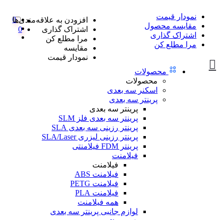
نمودار قیمت
0
افزودن به علاقه‌مندی‌ها
مقایسه محصول
اشتراک گذاری
0
اشتراک گذاری
مرا مطلع کن
مرا مطلع کن
مقایسه
نمودار قیمت
محصولات
محصولات
اسکنر سه بعدی
پرینتر سه بعدی
پرینتر سه بعدی
پرینتر سه بعدی فلز SLM
پرینتر رزینی سه بعدی SLA
پرینتر رزینی لیزری SLA/Laser
پرینتر FDM فیلامنتی
فیلامنت
فیلامنت
فیلامنت ABS
فیلامنت PETG
فیلامنت PLA
همه فیلامنت
لوازم جانبی پرینتر سه بعدی