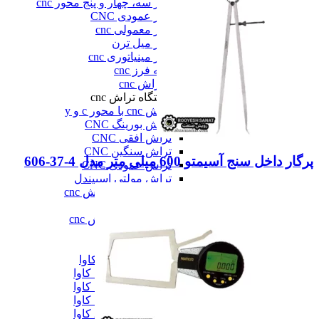
فرز سه، چهار و پنج محور cnc
فرز عمودی CNC
فرز معمولی cnc
فرز میل ترن
فرز مینیاتوری cnc
همه فرز cnc
دستگاه تراش cnc
دستگاه تراش cnc
تراش cnc با محور c و y
تراش بورینگ CNC
تراش افقی CNC
تراش سنگین CNC
پرگار داخل سنج آسیمتو 600 میلی متر مدل 4-37-606
تراش عمودی CNC
تراش مولتی اسپیندل
دستگاه طول تراش cnc
سری تراش cnc
همه دستگاه تراش cnc
دیزل ژنراتور
دیزل ژنراتور
دیزل ژنراتور 62 کاوا
دیزل ژنزاتور 100 کاوا
دیزل ژنراتور 125 کاوا
دیزل ژنراتور 187 کاوا
دیزل ژنزاتور 275 کاوا