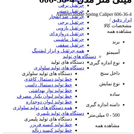
جرثقیل برقی
جرثقیل دستی
Asimeto Inside Spring Caliper 606-36-4
جرثقیل ضد انفجار
ابزار دقیق
/
جرثقیل برجی
مشخصات کالا
جرثقیل بازویی
مشاهده همه
جرثقیل دروازه ای
جرثقیل ماشینی
برند
جرثقیل سقفی
همه جرثقیل و ابزار لیفتینگ
آسیمتو
دستگاه های تولید
دستگاه های تولید
نوع اندازه گیری
دستگاه های تولید سلولزی
داخل سنج
دستگاه های تولید سلولزی
خط تولید دستمال کاغذی
نوع نمایش
خط تولید دستمال دلسی
خط تولید نوار بهداشتی
ساده
خط تولید لیوان یکبار مصرف
خط تولید لیوان دوجداره
دامنه اندازه گیری
همه دستگاه های تولید سلولزی
دستگاه های تولید پلیمری
500 - 0 میلی‌متر
دستگاه های تولید پلیمری
خط تولید کیسه فریزر
مشاهده همه
خط تولید کیسه زباله