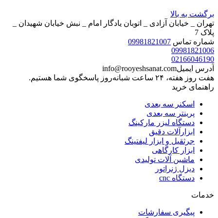
برگشت به بالا
تهران _ خیابان آزادی _ اتوبان یادگار امام _ نبش خیابان شهیدان _
پلاک 7
شماره تماس
09981821007
09981821006
02166046190
آدرس ایمیل
info@rooyeshsanat.com
هفت روز هفته، ۲۴ ساعت شبانه‌روز پاسخگوی شما هستیم.
راهنمای خرید
اسکنر سه بعدی
پرینتر سه بعدی
دستگاه لیزر مارکینگ
ابزارآلات دقیق
جرثقیل و ابزار لیفتینگ
ابزار کارگاهی
ماشین آلات تولیدی
دیزل ژنراتور
دستگاه cnc
خدمات
پیگیری سفارشات