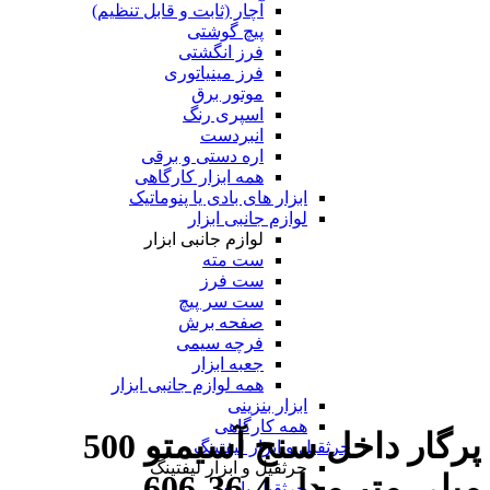
آچار (ثابت و قابل تنظیم)
پیچ گوشتی
فرز انگشتی
فرز مینیاتوری
موتور برق
اسپری رنگ
انبردست
اره دستی و برقی
همه ابزار کارگاهی
ابزار های بادی یا پنوماتیک
لوازم جانبی ابزار
لوازم جانبی ابزار
ست مته
ست فرز
ست سر پیچ
صفحه برش
فرچه سیمی
جعبه ابزار
همه لوازم جانبی ابزار
ابزار بنزینی
همه کارگاهی
پرگار داخل سنج آسیمتو 500
جرثقیل و ابزار لیفتینگ
جرثقیل و ابزار لیفتینگ
میلی متر مدل 4-36-606
جرثقیل بادی