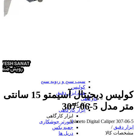
همه پرینتر سه بعدی
دستگاه لیزر مارکینگ
ابزار دقیق
ابزار دقیق
پرگار صنعتی
پوزیشنر
پوزیشنر
پوزیشنر الکتروپنوماتیکی
پوزیشنر پنوماتیکی
همه پوزیشنر
تراز
متر
ساعت اندیکاتور
چرخ متر
شیب سنج و زاویه سنج
کولیس
کولیس دیجیتال آسیمتو 15 سانتی
همه ابزار دقیق
کارگاهی
متر مدل 5-06-307
کارگاهی
ابزار کارگاهی
ابزار کارگاهی
Asimeto Digital Caliper 307-06-5
اینورتر جوشکاری
ابزار دقیق
/
جعبه بکس
مشخصات کالا
دریل ها