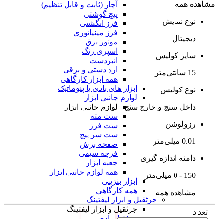
مشاهده همه
آچار (ثابت و قابل تنظیم)
پیچ گوشتی
نوع نمایش
فرز انگشتی
فرز مینیاتوری
دیجیتال
موتور برق
اسپری رنگ
سایز کولیس
انبردست
اره دستی و برقی
15 سانتی‌متر
همه ابزار کارگاهی
ابزار های بادی یا پنوماتیک
نوع کولیس
لوازم جانبی ابزار
لوازم جانبی ابزار
داخل سنج و خارج سنج
ست مته
رزولوشن
ست فرز
ست سر پیچ
0.01 میلی‌متر
صفحه برش
فرچه سیمی
دامنه اندازه گیری
جعبه ابزار
همه لوازم جانبی ابزار
150 - 0 میلی‌متر
ابزار بنزینی
همه کارگاهی
مشاهده همه
جرثقیل و ابزار لیفتینگ
جرثقیل و ابزار لیفتینگ
تعداد
جرثقیل بادی