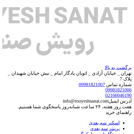
برگشت به بالا
تهران _ خیابان آزادی _ اتوبان یادگار امام _ نبش خیابان شهیدان _
پلاک 7
شماره تماس
09981821007
09981821006
02166046190
آدرس ایمیل
info@rooyeshsanat.com
هفت روز هفته، ۲۴ ساعت شبانه‌روز پاسخگوی شما هستیم.
راهنمای خرید
اسکنر سه بعدی
پرینتر سه بعدی