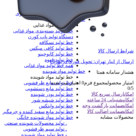
خط تولید نایلون دسته دار
خط تولید طاقه نایلون مادر
همه دستگاه های تولید پلیمری
خط تولید مواد غذایی
خط تولید مواد غذایی
خط تولید بسته‌بندی مواد غذایی
دستگاه تولید پاپ کورن
خط تولید نسکافه
خط تولید کافی میکس
شرایط ارسال کالا
خط تولید کاپوچینو
خط تولید قهوه
ارسال از انبار تهران: تحویل فوری در تهران
همه خط تولید مواد غذایی
خط تولید مواد شوینده
هشدار سامانه همتا
خط تولید مواد شوینده
خط تولید مایع ظرفشویی
امتیاز محصول
مجموع فرم
0
امتیاز ثبت شده
0
/5
خط تولید مایع دستشویی
امکان
ارسال سریع کالا
خط تولید پودر شوینده
امکان
پشتیبانی 24 ساعته
خط تولید شیشه شور
امکان
ضمانت بازگشت وجه
خط تولید وایتکس
امکان
ضمانت اضالت کالا
خط تولید مایع سفید کننده و جرمگیر
محصولات مشابه
خط تولید مواد شوینده خانگی
خط تولید محصولات شوینده صنعتی
خط تولید سیم ظرفشویی
همه خط تولید مواد شوینده