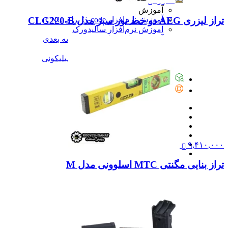
آموزش
آموزش
تراز لیزری AEG دو خط نور سبز مدل CLG220-B
آموزش نرم‌افزار G-code برای CNC
آموزش نرم‌افزار سالیدورک
آموزش جامع ساخت پرینتر سه بعدی
آموزش تراشکاری
آموزش کامل ساخت قالب سیلیکونی
همه آموزش
پیگیری سفارشات
تماس با ما
۹,۴۱۰,۰۰۰
تراز بنایی مگنتی MTC اسلوونی مدل M