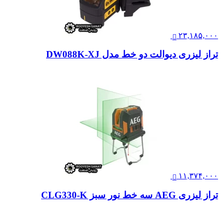
۲۳,۱۸۵,۰۰۰
تراز لیزری دیوالت دو خط مدل DW088K-XJ
۱۱,۳۷۴,۰۰۰
تراز لیزری AEG سه خط نور سبز CLG330-K