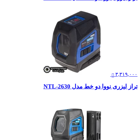
۳,۳۱۹,۰۰۰
تراز لیزری نووا دو خط مدل NTL-2630