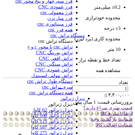
فرز سه، چهار و پنج محور cnc
فرز عمودی CNC
±0.2 میلی‌متر
فرز معمولی cnc
محدوده خودترازی
فرز میل ترن
فرز مینیاتوری cnc
±3 درجه
همه فرز cnc
دستگاه تراش cnc
محدوده کاری (برد لیزر)
دستگاه تراش cnc
تراش cnc با محور c و y
10 متر
تراش بورینگ CNC
تراش افقی CNC
تعداد خط و نقطه تراز
تراش سنگین CNC
تراش عمودی CNC
مشاهده همه
تراش مولتی اسپیندل
دستگاه طول تراش cnc
تعداد
سری تراش cnc
همه دستگاه تراش cnc
۳,۴۰۰,۰۰۰
دیزل ژنراتور
بروزرسانی قیمت:
1 سال پیش
دیزل ژنراتور
قیمت بهتری سراغ دارید؟
دیزل ژنراتور 62 کاوا
ارسال سریع کالا
دیزل ژنزاتور 100 کاوا
ضمانت بازگشت وجه
دیزل ژنراتور 125 کاوا
ضمانت اضالت کالا
دیزل ژنراتور 187 کاوا
دیزل ژنزاتور 275 کاوا