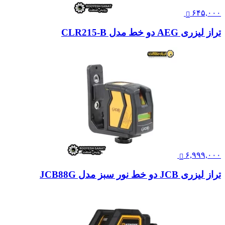
۶۴۵,۰۰۰
تراز لیزری AEG دو خط مدل CLR215-B
۶,۹۹۹,۰۰۰
تراز لیزری JCB دو خط نور سبز مدل JCB88G