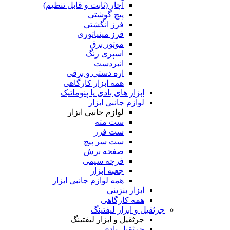
آچار (ثابت و قابل تنظیم)
پیچ گوشتی
فرز انگشتی
فرز مینیاتوری
موتور برق
اسپری رنگ
انبردست
اره دستی و برقی
همه ابزار کارگاهی
ابزار های بادی یا پنوماتیک
لوازم جانبی ابزار
لوازم جانبی ابزار
ست مته
ست فرز
ست سر پیچ
صفحه برش
فرچه سیمی
جعبه ابزار
همه لوازم جانبی ابزار
ابزار بنزینی
همه کارگاهی
جرثقیل و ابزار لیفتینگ
جرثقیل و ابزار لیفتینگ
جرثقیل بادی