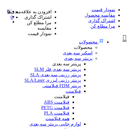
نمودار قیمت
0
افزودن به علاقه‌مندی‌ها
مقایسه محصول
اشتراک گذاری
0
اشتراک گذاری
مرا مطلع کن
مرا مطلع کن
مقایسه
نمودار قیمت
محصولات
محصولات
اسکنر سه بعدی
پرینتر سه بعدی
پرینتر سه بعدی
پرینتر سه بعدی فلز SLM
پرینتر رزینی سه بعدی SLA
پرینتر رزینی لیزری SLA/Laser
پرینتر FDM فیلامنتی
فیلامنت
فیلامنت
فیلامنت ABS
فیلامنت PETG
فیلامنت PLA
همه فیلامنت
لوازم جانبی پرینتر سه بعدی