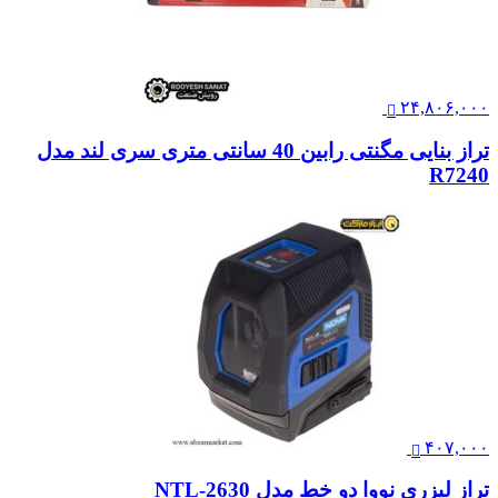
۲۴,۸۰۶,۰۰۰
تراز بنایی مگنتی رابین 40 سانتی متری سری لند مدل
R7240
۴۰۷,۰۰۰
تراز لیزری نووا دو خط مدل NTL-2630