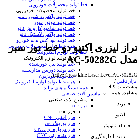
خط تولید محصولات خودرویی
خط تولید محصولات خودرویی
خط تولید واکس داشبورد نانو
خط تولید موتور شور
خط تولید شامپو کارواش نانو
خط تولید واکس لاستیک نانو
خط تولید یوداکس بدنه خودرو
تراز لیزری اکتیو دو خط نور سبز
همه خط تولید محصولات خودرویی
خط تولید لوازم الکترونیک
مدل AC-50282G
خط تولید لوازم الکترونیک
خط تولید پنل خورشیدی
خط تولید دوربین مداربسته
Active Cross Line Laser Level AC-50282G
خط تولید تلویزیون
ابزار دقیق
/
همه خط تولید لوازم الکترونیک
مشخصات کالا
همه دستگاه های تولید
مشاهده همه
ماشین آلات صنعتی
ماشین آلات صنعتی
برند
فرز cnc
فرز cnc
اکتیو
فرز افقی CNC
فرز بورینگ cnc
515 نانومتر
فرز دروازه ای CNC
فرز دنده زنی CNC
دقت اندازه گیری