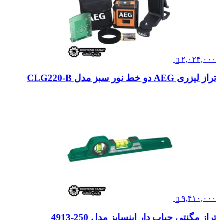
۲,۰۲۴,۰۰۰
تراز لیزری AEG دو خط نور سبز مدل CLG220-B
۹,۴۱۰,۰۰۰
تراز مگنتی حباب دار اینسایز مدل 250-4913