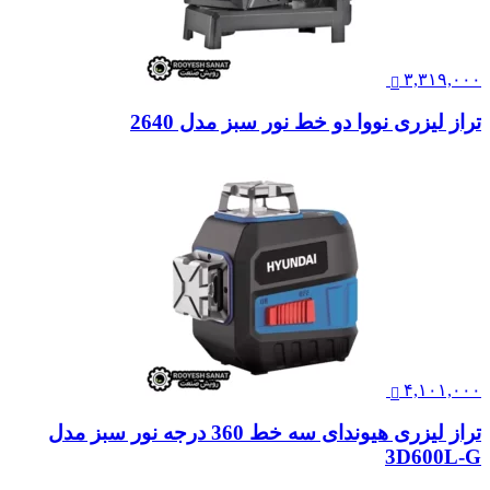
۳,۳۱۹,۰۰۰
تراز لیزری نووا دو خط نور سبز مدل 2640
۴,۱۰۱,۰۰۰
تراز لیزری هیوندای سه خط 360 درجه نور سبز مدل
3D600L-G