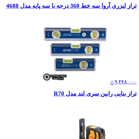
تراز لیزری آروا سه خط 360 درجه با سه پایه مدل 4688
۹,۴۴۸,۰۰۰
تراز بنایی رابین سری لند مدل R70