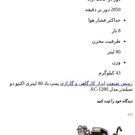
2850 دور بر دقیقه
حداکثر فشار هوا
8 بار
ظرفیت مخزن
80 لیتر
وزن
43 کیلوگرم
رویش صنعت
ابزار کارگاهی و گاراژی
پمپ باد 80 لیتری اکتیو دو
سیلندر مدل AC-1280
دیدگاه خود را ثبت کنید