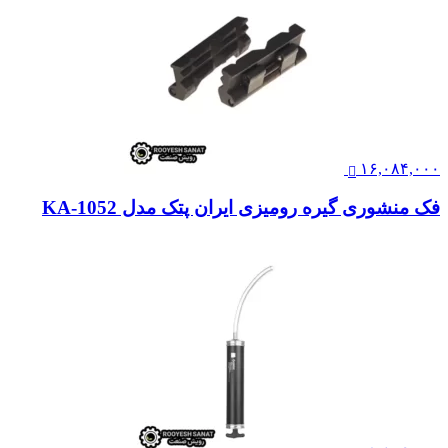
۱۶,۰۸۴,۰۰۰
فک منشوری گیره رومیزی ایران پتک مدل KA-1052