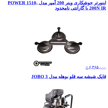
اینورتر جوشکاری وینر 200 آمپر مدل POWER 1510-
200N IR با گارانتی نامحدود
۶,۳۶۵,۰۰۰
قاپک شیشه سه قلو بوهله مدل JOBO 3