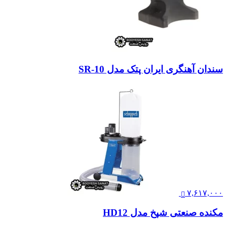
سندان آهنگری ایران پتک مدل SR-10
۷,۶۱۷,۰۰۰
مکنده صنعتی شپخ مدل HD12