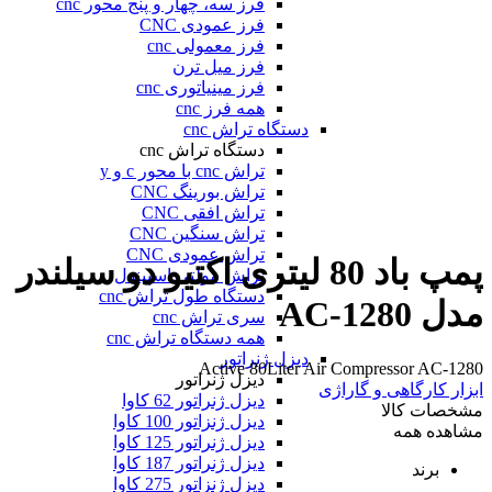
فرز سه، چهار و پنج محور cnc
فرز عمودی CNC
فرز معمولی cnc
فرز میل ترن
فرز مینیاتوری cnc
همه فرز cnc
دستگاه تراش cnc
دستگاه تراش cnc
تراش cnc با محور c و y
تراش بورینگ CNC
تراش افقی CNC
تراش سنگین CNC
تراش عمودی CNC
پمپ باد 80 لیتری اکتیو دو سیلندر
تراش مولتی اسپیندل
دستگاه طول تراش cnc
مدل AC-1280
سری تراش cnc
همه دستگاه تراش cnc
دیزل ژنراتور
Active 80Liter Air Compressor AC-1280
دیزل ژنراتور
ابزار کارگاهی و گاراژی
دیزل ژنراتور 62 کاوا
مشخصات کالا
دیزل ژنزاتور 100 کاوا
مشاهده همه
دیزل ژنراتور 125 کاوا
دیزل ژنراتور 187 کاوا
برند
دیزل ژنزاتور 275 کاوا