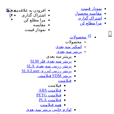
نمودار قیمت
0
افزودن به علاقه‌مندی‌ها
مقایسه محصول
اشتراک گذاری
0
اشتراک گذاری
مرا مطلع کن
مرا مطلع کن
مقایسه
نمودار قیمت
محصولات
محصولات
اسکنر سه بعدی
پرینتر سه بعدی
پرینتر سه بعدی
پرینتر سه بعدی فلز SLM
پرینتر رزینی سه بعدی SLA
پرینتر رزینی لیزری SLA/Laser
پرینتر FDM فیلامنتی
فیلامنت
فیلامنت
فیلامنت ABS
فیلامنت PETG
فیلامنت PLA
همه فیلامنت
لوازم جانبی پرینتر سه بعدی