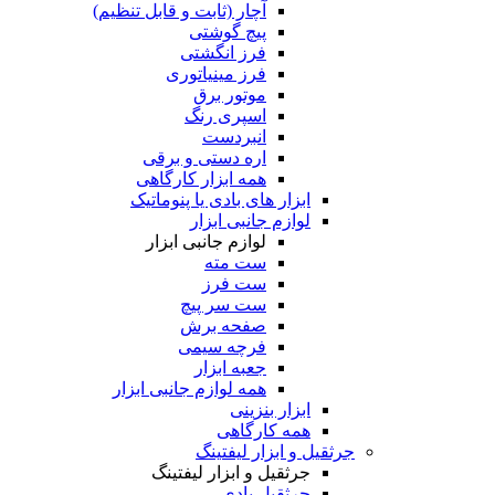
آچار (ثابت و قابل تنظیم)
پیچ گوشتی
فرز انگشتی
فرز مینیاتوری
موتور برق
اسپری رنگ
انبردست
اره دستی و برقی
همه ابزار کارگاهی
ابزار های بادی یا پنوماتیک
لوازم جانبی ابزار
لوازم جانبی ابزار
ست مته
ست فرز
ست سر پیچ
صفحه برش
فرچه سیمی
جعبه ابزار
همه لوازم جانبی ابزار
ابزار بنزینی
همه کارگاهی
جرثقیل و ابزار لیفتینگ
جرثقیل و ابزار لیفتینگ
جرثقیل بادی