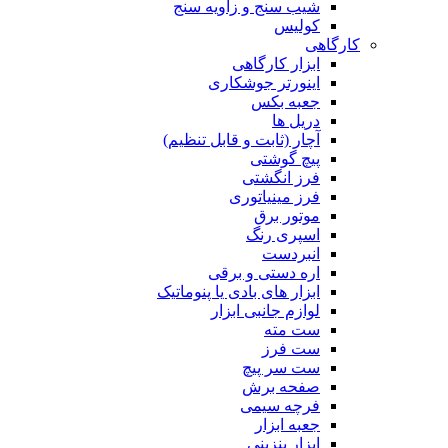
شیب سنج و زاویه سنج
کولیس
کارگاهی
ابزار کارگاهی
اینورتر جوشکاری
جعبه بکس
دریل ها
آچار (ثابت و قابل تنظیم)
پیچ گوشتی
فرز انگشتی
فرز مینیاتوری
موتور برق
اسپری رنگ
انبردست
اره دستی و برقی
ابزار های بادی یا پنوماتیک
لوازم جانبی ابزار
ست مته
ست فرز
ست سر پیچ
صفحه برش
فرچه سیمی
جعبه ابزار
ابزار بنزینی