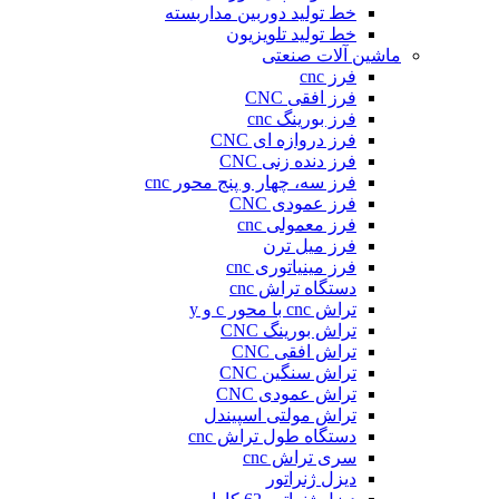
خط تولید دوربین مداربسته
خط تولید تلویزیون
ماشین آلات صنعتی
فرز cnc
فرز افقی CNC
فرز بورینگ cnc
فرز دروازه ای CNC
فرز دنده زنی CNC
فرز سه، چهار و پنج محور cnc
فرز عمودی CNC
فرز معمولی cnc
فرز میل ترن
فرز مینیاتوری cnc
دستگاه تراش cnc
تراش cnc با محور c و y
تراش بورینگ CNC
تراش افقی CNC
تراش سنگین CNC
تراش عمودی CNC
تراش مولتی اسپیندل
دستگاه طول تراش cnc
سری تراش cnc
دیزل ژنراتور