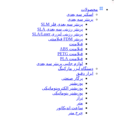
محصولات
اسکنر سه بعدی
پرینتر سه بعدی
پرینتر سه بعدی فلز SLM
پرینتر رزینی سه بعدی SLA
پرینتر رزینی لیزری SLA/Laser
پرینتر FDM فیلامنتی
فیلامنت
فیلامنت ABS
فیلامنت PETG
فیلامنت PLA
لوازم جانبی پرینتر سه بعدی
دستگاه لیزر مارکینگ
ابزار دقیق
پرگار صنعتی
پوزیشنر
پوزیشنر الکتروپنوماتیکی
پوزیشنر پنوماتیکی
تراز
متر
ساعت اندیکاتور
چرخ متر