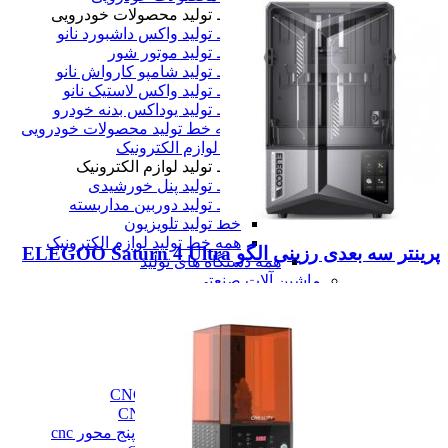
خط تولید محصولات خودرویی
خط تولید واکس داشبورد نانو
خط تولید موتور شور
خط تولید شامپو کارواش نانو
خط تولید واکس لاستیک نانو
خط تولید یوداکس بدنه خودرو
همه خط تولید محصولات خودرویی
خط تولید لوازم الکترونیک
خط تولید لوازم الکترونیک
خط تولید پنل خورشیدی
خط تولید دوربین مداربسته
خط تولید تلویزیون
همه خط تولید لوازم الکترونیک
پرینتر سه بعدی رزینی الگو ELEGOO Saturn 4 Ultra
همه دستگاه های تولید
ماشین آلات صنعتی
ماشین آلات صنعتی
فرز cnc
فرز cnc
فرز افقی CNC
فرز بورینگ cnc
فرز دروازه ای CNC
فرز دنده زنی CNC
فرز سه، چهار و پنج محور cnc