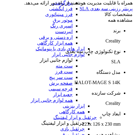
پیچ گوشتی
همراه با قابلیت مدیریت هوشمند از راه دور ارائه می‌دهد.
فرز انگشتی
پرینتر رزینی سه بعدی SLA
فرز مینیاتوری
مشخصات کالا
موتور برق
مشاهده همه
اسپری رنگ
برند
انبردست
اره دستی و برقی
Creality
همه ابزار کارگاهی
ابزار های بادی یا پنوماتیک
نوع تکنولوژی چاپ سه بعدی
لوازم جانبی ابزار
لوازم جانبی ابزار
SLA
ست مته
ست فرز
مدل دستگاه
ست سر پیچ
HALOT-MAGE S 14K
صفحه برش
فرچه سیمی
شرکت سازنده
جعبه ابزار
همه لوازم جانبی ابزار
Creality
ابزار بنزینی
همه کارگاهی
ابعاد چاپ
جرثقیل و ابزار لیفتینگ
جرثقیل و ابزار لیفتینگ
223x 126 x 230 mm
جرثقیل بادی
جرثقیل برقی
مشاهده همه