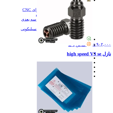
آموزش
آموزش
آموزش نرم‌افزار G-code برای CNC
آموزش نرم‌افزار سالیدورک
آموزش جامع ساخت پرینتر سه بعدی
آموزش تراشکاری
آموزش کامل ساخت قالب سیلیکونی
همه آموزش
پیگیری سفارشات
۹۰۲,۰۰۰
تماس با ما
نازل high speed V3 se