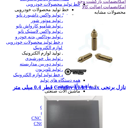
امکان
ضمانت بازگشت وجه
خط تولید محصولات خودرویی
امکان
ضمانت اضالت کالا
خط تولید محصولات خودرویی
محصولات مشابه
خط تولید واکس داشبورد نانو
خط تولید موتور شور
خط تولید شامپو کارواش نانو
خط تولید واکس لاستیک نانو
خط تولید یوداکس بدنه خودرو
همه خط تولید محصولات خودرویی
خط تولید لوازم الکترونیک
خط تولید لوازم الکترونیک
خط تولید پنل خورشیدی
خط تولید دوربین مداربسته
خط تولید تلویزیون
همه خط تولید لوازم الکترونیک
همه دستگاه های تولید
ماشین آلات صنعتی
نازل برنجی Creality k1/k1 max قطر 0.4 میلی متر
ماشین آلات صنعتی
فرز cnc
فرز cnc
فرز افقی CNC
فرز بورینگ cnc
فرز دروازه ای CNC
فرز دنده زنی CNC