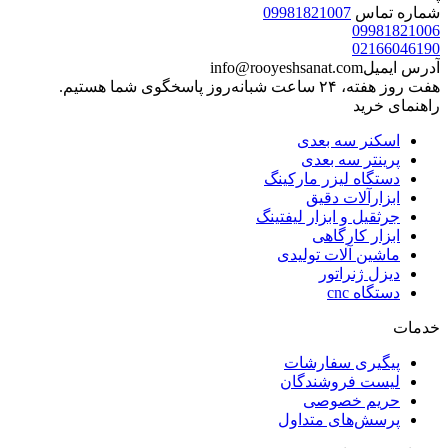
شماره تماس
09981821007
09981821006
02166046190
آدرس ایمیل
info@rooyeshsanat.com
هفت روز هفته، ۲۴ ساعت شبانه‌روز پاسخگوی شما هستیم.
راهنمای خرید
اسکنر سه بعدی
پرینتر سه بعدی
دستگاه لیزر مارکینگ
ابزارآلات دقیق
جرثقیل و ابزار لیفتینگ
ابزار کارگاهی
ماشین آلات تولیدی
دیزل ژنراتور
دستگاه cnc
خدمات
پیگیری سفارشات
لیست فروشندگان
حریم خصوصی
پرسش‌های متداول