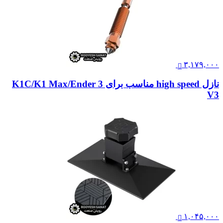
۳,۱۷۹,۰۰۰
نازل high speed مناسب برای K1C/K1 Max/Ender 3
V3
۱,۰۴۵,۰۰۰