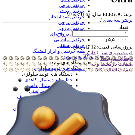
جرثقیل برقی
جرثقیل دستی
برند: ELEGOO مدل: Mars 4 Ultra
جرثقیل ضد انفجار
پرینتر سه بعدی
/
جرثقیل برجی
تعداد
جرثقیل بازویی
جرثقیل دروازه ای
جرثقیل ماشینی
۵,۵۰۰,۰۰۰
جرثقیل سقفی
بروزرسانی قیمت:
12 ماه پیش
همه جرثقیل و ابزار لیفتینگ
قیمت بهتری سراغ دارید؟
دستگاه های تولید
ارسال سریع کالا
دستگاه های تولید
ضمانت بازگشت وجه
دستگاه های تولید سلولزی
ضمانت اضالت کالا
دستگاه های تولید سلولزی
خط تولید دستمال کاغذی
خط تولید دستمال دلسی
خط تولید نوار بهداشتی
خط تولید لیوان یکبار مصرف
خط تولید لیوان دوجداره
همه دستگاه های تولید سلولزی
دستگاه های تولید پلیمری
دستگاه های تولید پلیمری
خط تولید کیسه فریزر
خط تولید کیسه زباله