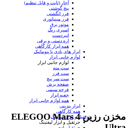
آچار (ثابت و قابل تنظیم)
پیچ گوشتی
فرز انگشتی
فرز مینیاتوری
موتور برق
اسپری رنگ
انبردست
اره دستی و برقی
همه ابزار کارگاهی
ابزار های بادی یا پنوماتیک
لوازم جانبی ابزار
لوازم جانبی ابزار
ست مته
ست فرز
ست سر پیچ
صفحه برش
فرچه سیمی
جعبه ابزار
همه لوازم جانبی ابزار
ابزار بنزینی
همه کارگاهی
مخزن رزین ELEGOO Mars 4
جرثقیل و ابزار لیفتینگ
جرثقیل و ابزار لیفتینگ
Ultra
جرثقیل بادی