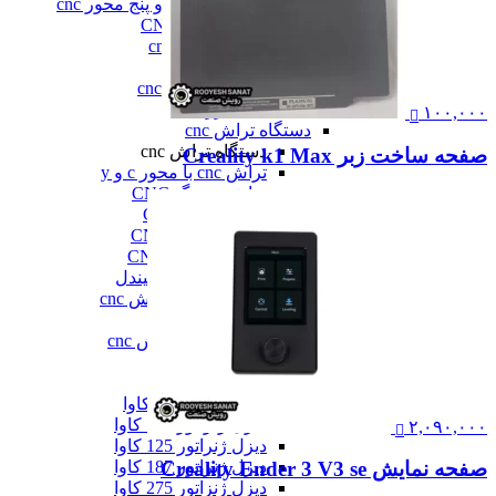
فرز سه، چهار و پنج محور cnc
فرز عمودی CNC
فرز معمولی cnc
فرز میل ترن
فرز مینیاتوری cnc
همه فرز cnc
۱۰۰,۰۰۰
دستگاه تراش cnc
دستگاه تراش cnc
صفحه ساخت زبر Creality k1 Max
تراش cnc با محور c و y
تراش بورینگ CNC
تراش افقی CNC
تراش سنگین CNC
تراش عمودی CNC
تراش مولتی اسپیندل
دستگاه طول تراش cnc
سری تراش cnc
همه دستگاه تراش cnc
دیزل ژنراتور
دیزل ژنراتور
دیزل ژنراتور 62 کاوا
دیزل ژنزاتور 100 کاوا
۲,۰۹۰,۰۰۰
دیزل ژنراتور 125 کاوا
دیزل ژنراتور 187 کاوا
صفحه نمایش Creality Ender 3 V3 se
دیزل ژنزاتور 275 کاوا