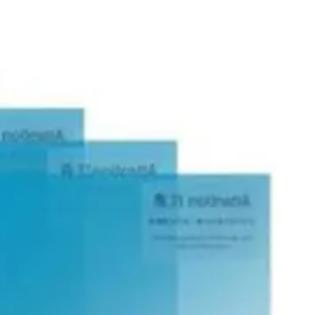
تعمیرات
تعمیرات دستگاه CNC
تعمیرات دستگاه اسکن سه بعدی
تعمیرات دستگاه پرینتر 3D
تعمیرات دستگاه برش لیزر
تعمیرات دستگاه تراشکاری
تعمیرات دستگاه فرزکاری
مقالات
مقایسه دستگاه های صنعتی
آموزش و اطلاعات تکمیلی
آموزش فرزکاری
آموزش تراشکاری
آموزش پرینتر سه بعدی
آموزش اسکنر سه بعدی
آموزش CNC
اخبار
نمایندگی پرینتر ۳ بعدی Bambu Lab
Bambu Lab 3D Printer Official Distributor
آموزش
آموزش نرم‌افزار G-code برای CNC
آموزش نرم‌افزار سالیدورک