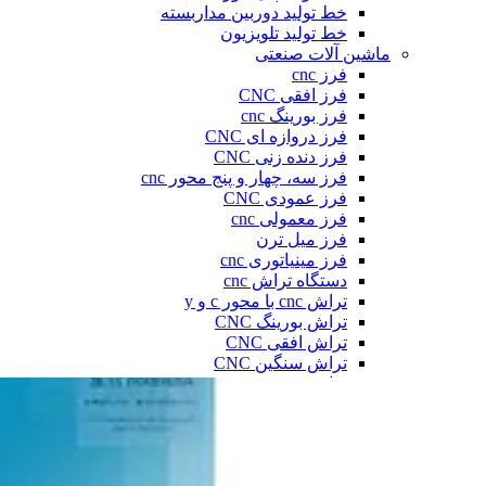
خط تولید دوربین مداربسته
خط تولید تلویزیون
ماشین آلات صنعتی
فرز cnc
فرز افقی CNC
فرز بورینگ cnc
فرز دروازه ای CNC
فرز دنده زنی CNC
فرز سه، چهار و پنج محور cnc
فرز عمودی CNC
فرز معمولی cnc
فرز میل ترن
فرز مینیاتوری cnc
دستگاه تراش cnc
تراش cnc با محور c و y
تراش بورینگ CNC
تراش افقی CNC
تراش سنگین CNC
تراش عمودی CNC
تراش مولتی اسپیندل
دستگاه طول تراش cnc
سری تراش cnc
دیزل ژنراتور