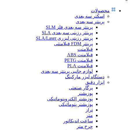
محصولات
اسکنر سه بعدی
پرینتر سه بعدی
پرینتر سه بعدی فلز SLM
پرینتر رزینی سه بعدی SLA
پرینتر رزینی لیزری SLA/Laser
پرینتر FDM فیلامنتی
فیلامنت
فیلامنت ABS
فیلامنت PETG
فیلامنت PLA
لوازم جانبی پرینتر سه بعدی
دستگاه لیزر مارکینگ
ابزار دقیق
پرگار صنعتی
پوزیشنر
پوزیشنر الکتروپنوماتیکی
پوزیشنر پنوماتیکی
تراز
متر
ساعت اندیکاتور
چرخ متر