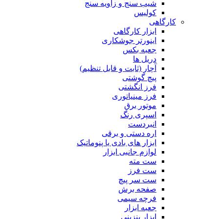
شیب سنج و زاویه سنج
کولیس
کارگاهی
ابزار کارگاهی
اینورتر جوشکاری
جعبه بکس
دریل ها
آچار (ثابت و قابل تنظیم)
پیچ گوشتی
فرز انگشتی
فرز مینیاتوری
موتور برق
اسپری رنگ
انبردست
اره دستی و برقی
ابزار های بادی یا پنوماتیک
لوازم جانبی ابزار
ست مته
ست فرز
ست سر پیچ
صفحه برش
فرچه سیمی
جعبه ابزار
ابزار بنزینی