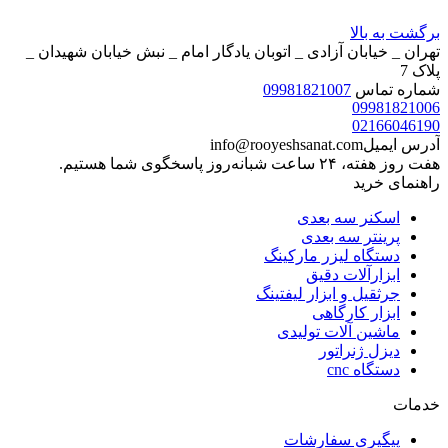
برگشت به بالا
تهران _ خیابان آزادی _ اتوبان یادگار امام _ نبش خیابان شهیدان _
پلاک 7
شماره تماس
09981821007
09981821006
02166046190
آدرس ایمیل
info@rooyeshsanat.com
هفت روز هفته، ۲۴ ساعت شبانه‌روز پاسخگوی شما هستیم.
راهنمای خرید
اسکنر سه بعدی
پرینتر سه بعدی
دستگاه لیزر مارکینگ
ابزارآلات دقیق
جرثقیل و ابزار لیفتینگ
ابزار کارگاهی
ماشین آلات تولیدی
دیزل ژنراتور
دستگاه cnc
خدمات
پیگیری سفارشات