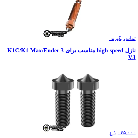
تماس بگیرید
نازل high speed مناسب برای K1C/K1 Max/Ender 3
V3
۱,۰۴۵,۰۰۰