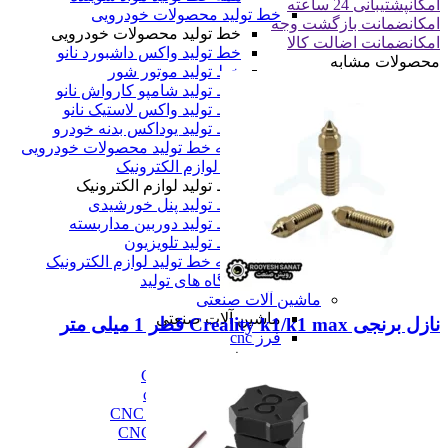
امکان
پشتیبانی 24 ساعته
خط تولید محصولات خودرویی
امکان
ضمانت بازگشت وجه
خط تولید محصولات خودرویی
امکان
ضمانت اضالت کالا
خط تولید واکس داشبورد نانو
محصولات مشابه
خط تولید موتور شور
خط تولید شامپو کارواش نانو
خط تولید واکس لاستیک نانو
خط تولید یوداکس بدنه خودرو
همه خط تولید محصولات خودرویی
خط تولید لوازم الکترونیک
خط تولید لوازم الکترونیک
خط تولید پنل خورشیدی
خط تولید دوربین مداربسته
خط تولید تلویزیون
همه خط تولید لوازم الکترونیک
همه دستگاه های تولید
ماشین آلات صنعتی
ماشین آلات صنعتی
نازل برنجی Creality k1/k1 max قطر 1 میلی متر
فرز cnc
فرز cnc
فرز افقی CNC
فرز بورینگ cnc
فرز دروازه ای CNC
فرز دنده زنی CNC