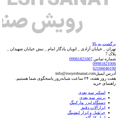
برگشت به بالا
تهران _ خیابان آزادی _ اتوبان یادگار امام _ نبش خیابان شهیدان _
پلاک 7
شماره تماس
09981821007
09981821006
02166046190
آدرس ایمیل
info@rooyeshsanat.com
هفت روز هفته، ۲۴ ساعت شبانه‌روز پاسخگوی شما هستیم.
راهنمای خرید
اسکنر سه بعدی
پرینتر سه بعدی
دستگاه لیزر مارکینگ
ابزارآلات دقیق
جرثقیل و ابزار لیفتینگ
ابزار کارگاهی