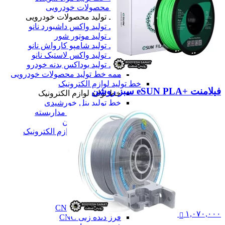
خط تولید محصولات خودرویی
خط تولید محصولات خودرویی
خط تولید واکس داشبورد نانو
خط تولید موتور شور
خط تولید شامپو کارواش نانو
خط تولید واکس لاستیک نانو
خط تولید یوداکس بدنه خودرو
همه خط تولید محصولات خودرویی
خط تولید لوازم الکترونیک
فیلامنت +eSUN PLA سبز روشن
خط تولید لوازم الکترونیک
خط تولید پنل خورشیدی
خط تولید دوربین مداربسته
خط تولید تلویزیون
همه خط تولید لوازم الکترونیک
همه دستگاه های تولید
ماشین آلات صنعتی
ماشین آلات صنعتی
فرز cnc
فرز cnc
فرز افقی CNC
فرز بورینگ cnc
فرز دروازه ای CNC
۱,۰۷۰,۰۰۰
فرز دنده زنی CNC