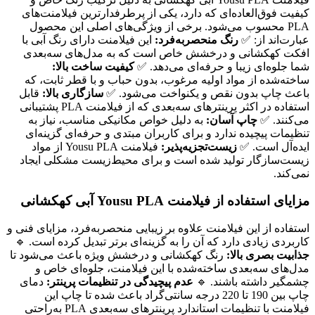
کیفیت فوق‌العاده‌ای که دارد، یکی از پرطرفدارترین فیلامنت‌های
PLA محسوب می‌شود. برخی از ویژگی‌های اصلی این محصول
عبارت‌اند از: ✅
رنگ منحصربه‌فرد:
این فیلامنت دارای رنگ آبی با
افکت کهکشانی و درخشش خاص است که به مدل‌های سه‌بعدی
شما جلوه‌ای زیبا و حرفه‌ای می‌دهد. ✅
کیفیت ساخت بالا:
ساخته‌شده از مواد اولیه مرغوب، بدون حباب و با قطر ثابت، که
باعث چاپ بدون نقص و یکنواخت می‌شود. ✅
سازگاری بالا:
قابل
استفاده در اکثر پرینترهای سه‌بعدی که از فیلامنت PLA پشتیبانی
می‌کنند. ✅
چاپ آسان:
به دلیل خواص مکانیکی مناسب، نیاز به
تنظیمات پیچیده ندارد و برای کاربران مبتدی و حرفه‌ای گزینه‌ای
ایده‌آل است. ✅
زیست‌تجزیه‌پذیر:
فیلامنت Yousu PLA از مواد
زیست‌سازگار تولید شده است و برای محیط‌زیست مشکلی ایجاد
نمی‌کند.
مزایای استفاده از فیلامنت Yousu PLA آبی کهکشانی
استفاده از این فیلامنت علاوه بر زیبایی منحصر‌به‌فرد، مزایای فنی و
کاربردی زیادی دارد که آن را به گزینه‌ای برتر تبدیل کرده است. 🔹
جذابیت بصری بالا:
رنگ کهکشانی و درخشش ویژه باعث می‌شود تا
مدل‌های سه‌بعدی ساخته‌شده با این فیلامنت، جلوه‌ای خاص و
چشمگیر داشته باشند. 🔹
عدم پیچیدگی در تنظیمات پرینتر:
دمای
چاپ بین 190 تا 220 درجه سانتی‌گراد باعث شده تا چاپ این
فیلامنت با تنظیمات استاندارد پرینترهای سه‌بعدی PLA به‌راحتی