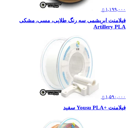
۱,۱۹۹,۰۰۰
فیلامنت ابریشمی سه رنگ طلایی، مسی، مشکی
Artillery PLA
۱,۵۹۰,۰۰۰
فیلامنت +Yousu PLA سفید