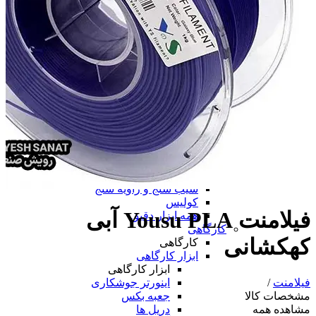
همه پرینتر سه بعدی
دستگاه لیزر مارکینگ
ابزار دقیق
ابزار دقیق
پرگار صنعتی
پوزیشنر
پوزیشنر
پوزیشنر الکتروپنوماتیکی
پوزیشنر پنوماتیکی
همه پوزیشنر
تراز
متر
ساعت اندیکاتور
چرخ متر
شیب سنج و زاویه سنج
کولیس
فیلامنت Yousu PLA آبی
همه ابزار دقیق
کارگاهی
کهکشانی
کارگاهی
ابزار کارگاهی
ابزار کارگاهی
اینورتر جوشکاری
فیلامنت
/
جعبه بکس
مشخصات کالا
دریل ها
مشاهده همه