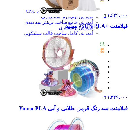
آموزش
آموزش
آموزش نرم‌افزار G-code برای CNC
۱,۶۳۹,۰۰۰
آموزش نرم‌افزار سالیدورک
آموزش جامع ساخت پرینتر سه بعدی
فیلامنت +eSUN PLA سفید
آموزش تراشکاری
آموزش کامل ساخت قالب سیلیکونی
همه آموزش
پیگیری سفارشات
تماس با ما
۱,۳۴۹,۰۰۰
فیلامنت سه رنگ قرمز، طلایی و آبی Yousu PLA