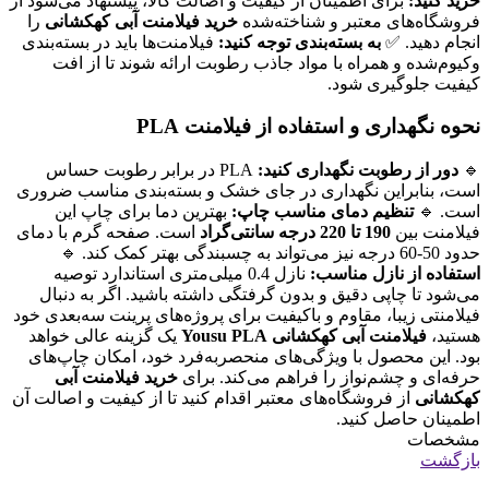
خرید کنید:
برای اطمینان از کیفیت و اصالت کالا، پیشنهاد می‌شود از
فروشگاه‌های معتبر و شناخته‌شده
خرید فیلامنت آبی کهکشانی
را
انجام دهید. ✅
به بسته‌بندی توجه کنید:
فیلامنت‌ها باید در بسته‌بندی
وکیوم‌شده و همراه با مواد جاذب رطوبت ارائه شوند تا از افت
کیفیت جلوگیری شود.
نحوه نگهداری و استفاده از فیلامنت PLA
🔹
دور از رطوبت نگهداری کنید:
PLA در برابر رطوبت حساس
است، بنابراین نگهداری در جای خشک و بسته‌بندی مناسب ضروری
است. 🔹
تنظیم دمای مناسب چاپ:
بهترین دما برای چاپ این
فیلامنت بین
190 تا 220 درجه سانتی‌گراد
است. صفحه گرم با دمای
حدود 50-60 درجه نیز می‌تواند به چسبندگی بهتر کمک کند. 🔹
استفاده از نازل مناسب:
نازل 0.4 میلی‌متری استاندارد توصیه
می‌شود تا چاپی دقیق و بدون گرفتگی داشته باشید. اگر به دنبال
فیلامنتی زیبا، مقاوم و باکیفیت برای پروژه‌های پرینت سه‌بعدی خود
هستید،
فیلامنت آبی کهکشانی Yousu PLA
یک گزینه عالی خواهد
بود. این محصول با ویژگی‌های منحصربه‌فرد خود، امکان چاپ‌های
حرفه‌ای و چشم‌نواز را فراهم می‌کند. برای
خرید فیلامنت آبی
کهکشانی
از فروشگاه‌های معتبر اقدام کنید تا از کیفیت و اصالت آن
اطمینان حاصل کنید.
مشخصات
بازگشت