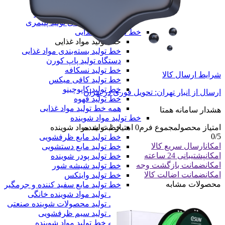
خط تولید نایلون دسته دار
خط تولید طاقه نایلون مادر
همه دستگاه های تولید پلیمری
خط تولید مواد غذایی
خط تولید مواد غذایی
خط تولید بسته‌بندی مواد غذایی
دستگاه تولید پاپ کورن
خط تولید نسکافه
شرایط ارسال کالا
خط تولید کافی میکس
خط تولید کاپوچینو
ارسال از انبار تهران: تحویل فوری در تهران
خط تولید قهوه
همه خط تولید مواد غذایی
هشدار سامانه همتا
خط تولید مواد شوینده
خط تولید مواد شوینده
امتیاز محصول
مجموع فرم
0
امتیاز ثبت شده
0
/5
خط تولید مایع ظرفشویی
امکان
ارسال سریع کالا
خط تولید مایع دستشویی
امکان
پشتیبانی 24 ساعته
خط تولید پودر شوینده
امکان
ضمانت بازگشت وجه
خط تولید شیشه شور
امکان
ضمانت اضالت کالا
خط تولید وایتکس
محصولات مشابه
خط تولید مایع سفید کننده و جرمگیر
خط تولید مواد شوینده خانگی
خط تولید محصولات شوینده صنعتی
خط تولید سیم ظرفشویی
همه خط تولید مواد شوینده