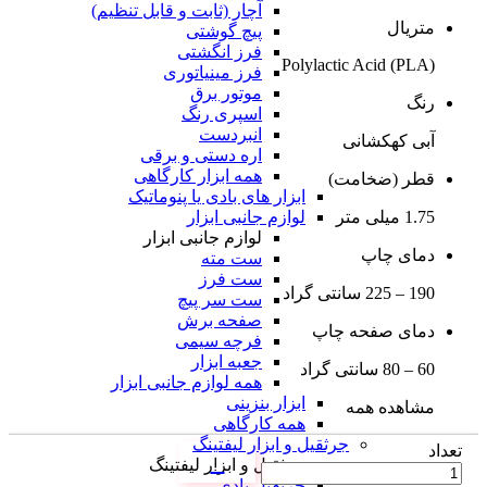
آچار (ثابت و قابل تنظیم)
متریال
پیچ گوشتی
فرز انگشتی
(PLA) Polylactic Acid
فرز مینیاتوری
موتور برق
رنگ
اسپری رنگ
انبردست
آبی کهکشانی
اره دستی و برقی
همه ابزار کارگاهی
قطر (ضخامت)
ابزار های بادی یا پنوماتیک
لوازم جانبی ابزار
1.75 میلی متر
لوازم جانبی ابزار
دمای چاپ
ست مته
ست فرز
190 – 225 سانتی گراد
ست سر پیچ
صفحه برش
دمای صفحه چاپ
فرچه سیمی
جعبه ابزار
60 – 80 سانتی گراد
همه لوازم جانبی ابزار
ابزار بنزینی
مشاهده همه
همه کارگاهی
جرثقیل و ابزار لیفتینگ
تعداد
جرثقیل و ابزار لیفتینگ
جرثقیل بادی