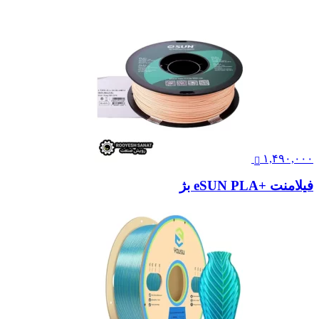
۱,۴۹۰,۰۰۰
فیلامنت +eSUN PLA بژ