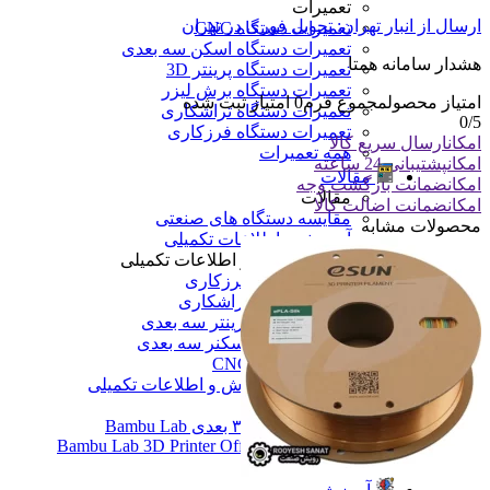
تعمیرات
ارسال از انبار تهران: تحویل فوری در تهران
تعمیرات دستگاه CNC
تعمیرات دستگاه اسکن سه بعدی
هشدار سامانه همتا
تعمیرات دستگاه پرینتر 3D
تعمیرات دستگاه برش لیزر
امتیاز محصول
مجموع فرم
0
امتیاز ثبت شده
تعمیرات دستگاه تراشکاری
0
/5
تعمیرات دستگاه فرزکاری
امکان
ارسال سریع کالا
همه تعمیرات
امکان
پشتیبانی 24 ساعته
مقالات
امکان
ضمانت بازگشت وجه
مقالات
امکان
ضمانت اضالت کالا
مقایسه دستگاه های صنعتی
محصولات مشابه
آموزش و اطلاعات تکمیلی
آموزش و اطلاعات تکمیلی
آموزش فرزکاری
آموزش تراشکاری
آموزش پرینتر سه بعدی
آموزش اسکنر سه بعدی
آموزش CNC
همه آموزش و اطلاعات تکمیلی
اخبار
نمایندگی پرینتر ۳ بعدی Bambu Lab
Bambu Lab 3D Printer Official Distributor
همه مقالات