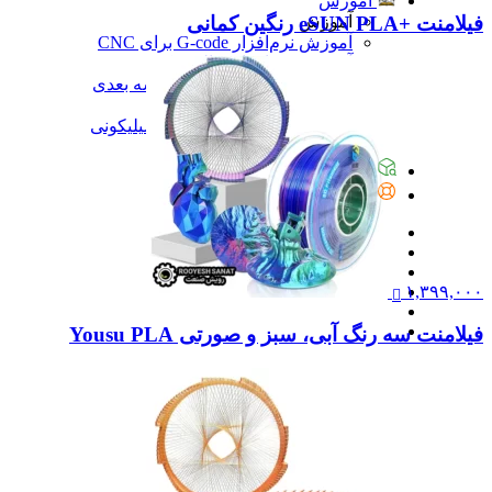
آموزش
فیلامنت +eSUN PLA رنگین کمانی
آموزش
آموزش نرم‌افزار G-code برای CNC
آموزش نرم‌افزار سالیدورک
آموزش جامع ساخت پرینتر سه بعدی
آموزش تراشکاری
آموزش کامل ساخت قالب سیلیکونی
همه آموزش
پیگیری سفارشات
تماس با ما
۱,۳۹۹,۰۰۰
فیلامنت سه رنگ آبی، سبز و صورتی Yousu PLA