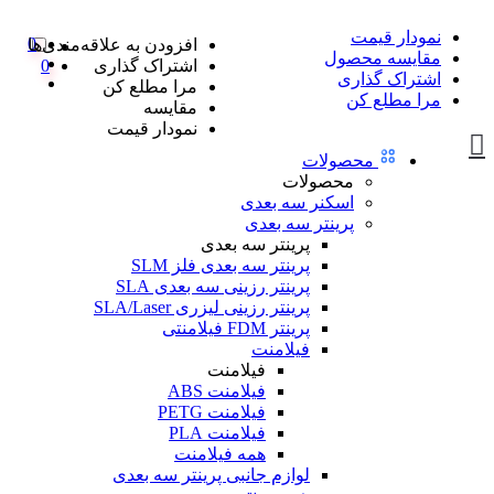
نمودار قیمت
0
افزودن به علاقه‌مندی‌ها
مقایسه محصول
اشتراک گذاری
0
اشتراک گذاری
مرا مطلع کن
مرا مطلع کن
مقایسه
نمودار قیمت
محصولات
محصولات
اسکنر سه بعدی
پرینتر سه بعدی
پرینتر سه بعدی
پرینتر سه بعدی فلز SLM
پرینتر رزینی سه بعدی SLA
پرینتر رزینی لیزری SLA/Laser
پرینتر FDM فیلامنتی
فیلامنت
فیلامنت
فیلامنت ABS
فیلامنت PETG
فیلامنت PLA
همه فیلامنت
لوازم جانبی پرینتر سه بعدی