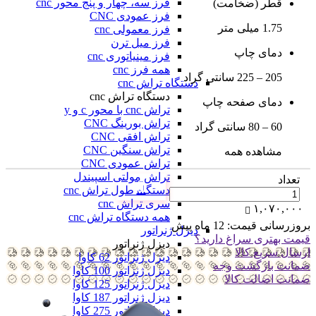
فرز سه، چهار و پنج محور cnc
قطر (ضخامت)
فرز عمودی CNC
1.75 میلی متر
فرز معمولی cnc
فرز میل ترن
دمای چاپ
فرز مینیاتوری cnc
همه فرز cnc
205 – 225 سانتی گراد
دستگاه تراش cnc
دستگاه تراش cnc
دمای صفحه چاپ
تراش cnc با محور c و y
تراش بورینگ CNC
60 – 80 سانتی گراد
تراش افقی CNC
تراش سنگین CNC
مشاهده همه
تراش عمودی CNC
تراش مولتی اسپیندل
تعداد
دستگاه طول تراش cnc
سری تراش cnc
۱,۰۷۰,۰۰۰
همه دستگاه تراش cnc
بروزرسانی قیمت:
12 ماه پیش
دیزل ژنراتور
قیمت بهتری سراغ دارید؟
دیزل ژنراتور
ارسال سریع کالا
دیزل ژنراتور 62 کاوا
ضمانت بازگشت وجه
دیزل ژنزاتور 100 کاوا
ضمانت اضالت کالا
دیزل ژنراتور 125 کاوا
دیزل ژنراتور 187 کاوا
دیزل ژنزاتور 275 کاوا