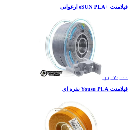
فیلامنت +eSUN PLA ارغوانی
۱,۰۷۰,۰۰۰
فیلامنت Yousu PLA نقره ای