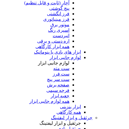
آچار (ثابت و قابل تنظیم)
پیچ گوشتی
فرز انگشتی
فرز مینیاتوری
موتور برق
اسپری رنگ
انبردست
اره دستی و برقی
همه ابزار کارگاهی
ابزار های بادی یا پنوماتیک
لوازم جانبی ابزار
لوازم جانبی ابزار
ست مته
ست فرز
ست سر پیچ
صفحه برش
فرچه سیمی
جعبه ابزار
همه لوازم جانبی ابزار
ابزار بنزینی
همه کارگاهی
جرثقیل و ابزار لیفتینگ
جرثقیل و ابزار لیفتینگ
جرثقیل بادی