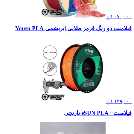
۱,۰۷۰,۰۰۰
فیلامنت دو رنگ قرمز طلایی ابریشمی Yousu PLA
۱,۶۳۹,۰۰۰
فیلامنت +eSUN PLA نارنجی