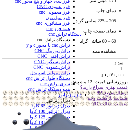
1.75 میلی متر
فرز سه، چهار و پنج محور cnc
فرز عمودی CNC
دمای چاپ
فرز معمولی cnc
فرز میل ترن
205 – 225 سانتی گراد
فرز مینیاتوری cnc
همه فرز cnc
دمای صفحه چاپ
دستگاه تراش cnc
دستگاه تراش cnc
60 – 80 سانتی گراد
تراش cnc با محور c و y
تراش بورینگ CNC
مشاهده همه
تراش افقی CNC
تراش سنگین CNC
تعداد
تراش عمودی CNC
تراش مولتی اسپیندل
۱,۰۷۰,۰۰۰
دستگاه طول تراش cnc
بروزرسانی قیمت:
12 ماه پیش
سری تراش cnc
قیمت بهتری سراغ دارید؟
همه دستگاه تراش cnc
ارسال سریع کالا
دیزل ژنراتور
ضمانت بازگشت وجه
دیزل ژنراتور
ضمانت اضالت کالا
دیزل ژنراتور 62 کاوا
دیزل ژنزاتور 100 کاوا
دیزل ژنراتور 125 کاوا
دیزل ژنراتور 187 کاوا
دیزل ژنزاتور 275 کاوا