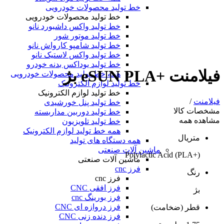
خط تولید محصولات خودرویی
خط تولید محصولات خودرویی
خط تولید واکس داشبورد نانو
خط تولید موتور شور
خط تولید شامپو کارواش نانو
خط تولید واکس لاستیک نانو
خط تولید یوداکس بدنه خودرو
فیلامنت +eSUN PLA بژ
همه خط تولید محصولات خودرویی
خط تولید لوازم الکترونیک
خط تولید لوازم الکترونیک
فیلامنت
/
خط تولید پنل خورشیدی
مشخصات کالا
خط تولید دوربین مداربسته
مشاهده همه
خط تولید تلویزیون
همه خط تولید لوازم الکترونیک
متریال
همه دستگاه های تولید
ماشین آلات صنعتی
(+PLA) Polylactic Acid
ماشین آلات صنعتی
فرز cnc
رنگ
فرز cnc
فرز افقی CNC
بژ
فرز بورینگ cnc
فرز دروازه ای CNC
قطر (ضخامت)
فرز دنده زنی CNC