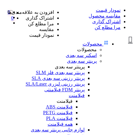
نمودار قیمت
0
افزودن به علاقه‌مندی‌ها
مقایسه محصول
اشتراک گذاری
0
اشتراک گذاری
مرا مطلع کن
مرا مطلع کن
مقایسه
نمودار قیمت
محصولات
محصولات
اسکنر سه بعدی
پرینتر سه بعدی
پرینتر سه بعدی
پرینتر سه بعدی فلز SLM
پرینتر رزینی سه بعدی SLA
پرینتر رزینی لیزری SLA/Laser
پرینتر FDM فیلامنتی
فیلامنت
فیلامنت
فیلامنت ABS
فیلامنت PETG
فیلامنت PLA
همه فیلامنت
لوازم جانبی پرینتر سه بعدی