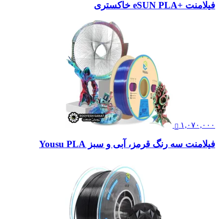
فیلامنت +eSUN PLA خاکستری
۱,۰۷۰,۰۰۰
فیلامنت سه رنگ قرمز، آبی و سبز Yousu PLA